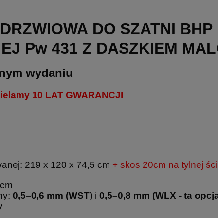
DRZWIOWA DO SZATNI BHP 1
EJ Pw 431 Z DASZKIEM MA
snym wydaniu
dzielamy 10 LAT GWARANCJI
anej: 219 x 120 x 74,5 cm
+ skos 20cm na tylnej śc
 cm
hy:
0,5–0,6 mm (WST)
i
0,5–0,8 mm
(WLX - ta opcj
dy