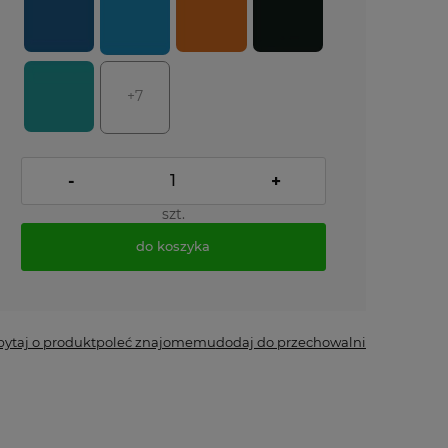
+7
-
+
szt.
do koszyka
*
- Pole wymagane
pytaj o produkt
poleć znajomemu
dodaj do przechowalni