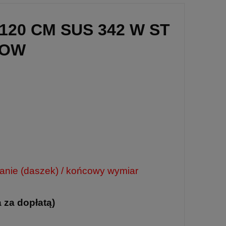
20 CM SUS 342 W ST
LOW
ianie (daszek) / końcowy wymiar
a za dopłatą)