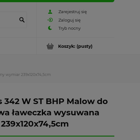
Zarejestruj się
Zaloguj się
Koszyk:
(pusty)
śny wymiar 239x120x74,5cm
s 342 W ST BHP Malow do
owa ławeczka wysuwana
r 239x120x74,5cm