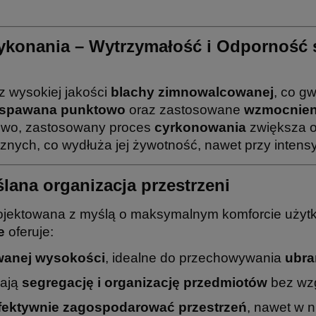
konania – Wytrzymałość i Odporność 
 wysokiej jakości
blachy zimnowalcowanej
, co g
spawana punktowo
oraz zastosowane
wzmocnien
kowo, zastosowany proces
cyrkonowania
zwiększa o
znych, co wydłuża jej żywotność, nawet przy inten
lana organizacja przestrzeni
ojektowana z myślą o maksymalnym komforcie użytk
e
oferuje:
wanej wysokości
, idealne do przechowywania
ubra
iają
segregację i organizację przedmiotów
bez wzg
fektywnie zagospodarować przestrzeń
, nawet w n