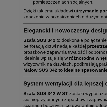
pomieszczeniach socjalnych.
Dzięki takiemu układowi
utrzymanie por
znaczenie w przestrzeniach o dużym nat
Elegancki i nowoczesny desig
Szafa SUS 342
to doskonałe połączenie
perforacją drzwi nadaje każdej
przestrz
proszkowe zapewnia trwałość i odporność
idealnie wpisuje się w
różnorodne wnętrz
wizytownik na drzwiach, podkreślają pra
Malow SUS 342 to idealne spasowanie s
System wentylacji dla lepszej 
Szafa SUS 342 W ST
została wyposaż
się nieprzyjemnych zapachów i zapewnia
ścianach bocznych, co gwarantuje odpow