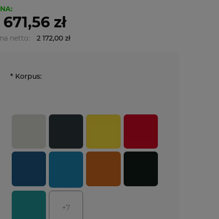
NA:
 671,56 zł
na netto:
2 172,00 zł
*
Korpus:
+7