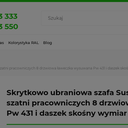
3 333
3 550
as
Kolorystyka RAL
Blog
zatni pracowniczych 8 drzwiowa ławeczka wysuwana Pw 431 i daszek sko
Skrytkowo ubraniowa szafa Su
szatni pracowniczych 8 drzwi
Pw 431 i daszek skośny wymia