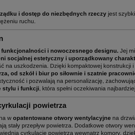
ządku i dostęp do niezbędnych rzeczy
jest szybk
ężeniu ruchu.
n
funkcjonalności i nowoczesnego designu.
Jej mi
eni socjalnej estetyczny i uporządkowany charak
 na uszkodzenia. Dzięki kompaktowej konstrukcji i 
a, od szkół i biur po siłownie i szatnie pracowni
ktyczność i pozwalają na personalizację, zachowują
tylu i funkcji
, która spełni oczekiwania najbardz
cyrkulacji powietrza
ona w
opatentowane otwory wentylacyjne
na drzwi
ją stały przepływ powietrza. Dodatkowe otwory went
iednią cyrkulację powietrza wewnątrz komory, dzię