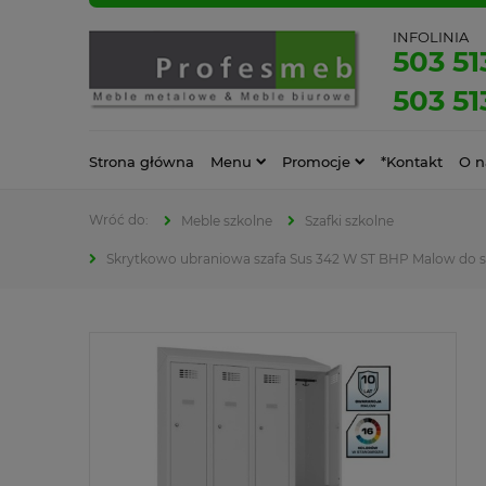
INFOLINIA
503 51
503 51
Strona główna
Menu
Promocje
*Kontakt
O n
Meble szkolne
Szafki szkolne
Skrytkowo ubraniowa szafa Sus 342 W ST BHP Malow do s