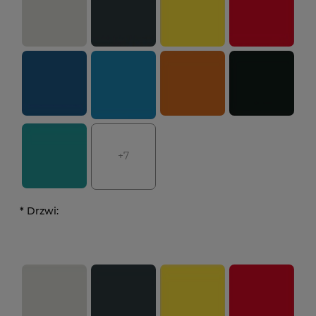
+7
*
Drzwi: