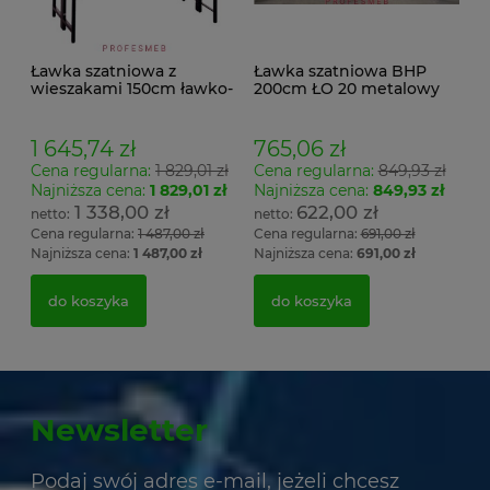
Ławka szatniowa z
Ławka szatniowa BHP
wieszakami 150cm ławko-
200cm ŁO 20 metalowy
wieszak dwustronny
stelaż. siedzisko z drewna
Łsz2a
1 645,74 zł
765,06 zł
Cena regularna:
1 829,01 zł
Cena regularna:
849,93 zł
Najniższa cena:
1 829,01 zł
Najniższa cena:
849,93 zł
1 338,00 zł
622,00 zł
Cena regularna:
1 487,00 zł
Cena regularna:
691,00 zł
Najniższa cena:
1 487,00 zł
Najniższa cena:
691,00 zł
do koszyka
do koszyka
Newsletter
Podaj swój adres e-mail, jeżeli chcesz