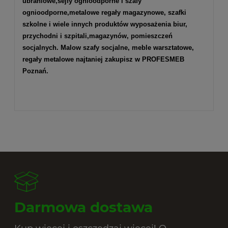
ubraniowe
,
sejfy ognioodporne
i
szafy
ognioodporne
,
metalowe regały magazynowe
,
szafki
szkolne
i wiele innych produktów wyposażenia biur,
przychodni i szpitali,magazynów, pomieszczeń
socjalnych. Malow szafy socjalne, meble warsztatowe,
regały metalowe najtaniej zakupisz w PROFESMEB
Poznań.
Darmowa dostawa