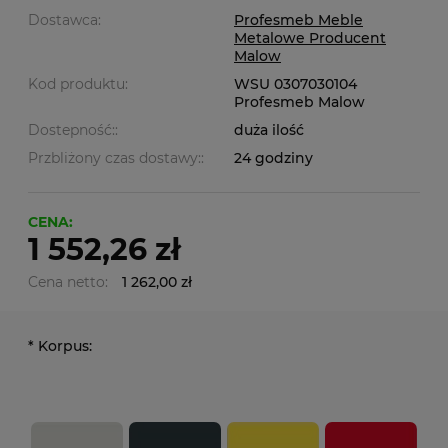
Dostawca:
Profesmeb Meble
Metalowe Producent
Malow
Kod produktu:
WSU 0307030104
Profesmeb Malow
Dostepność::
duża ilość
Przbliżony czas dostawy::
24 godziny
CENA:
1 552,26 zł
Cena netto:
1 262,00 zł
*
Korpus: