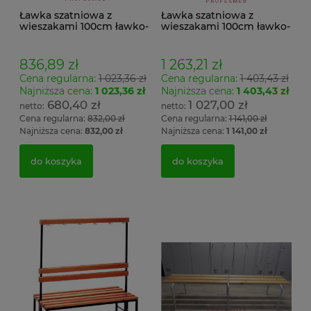
Ławka szatniowa z
Ławka szatniowa z
wieszakami 100cm ławko-
wieszakami 100cm ławko-
wieszak jednostronny
wieszak dwustronny Łsz2
Łsz1
836,89 zł
1 263,21 zł
Cena regularna:
1 023,36 zł
Cena regularna:
1 403,43 zł
Najniższa cena:
1 023,36 zł
Najniższa cena:
1 403,43 zł
680,40 zł
1 027,00 zł
Cena regularna:
832,00 zł
Cena regularna:
1 141,00 zł
Najniższa cena:
832,00 zł
Najniższa cena:
1 141,00 zł
do koszyka
do koszyka