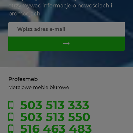
otrzymywać informacje o nowościach i
promocjach.
Profesmeb
Metalowe meble biurowe
503 513 333
503 513 550
516 463 483