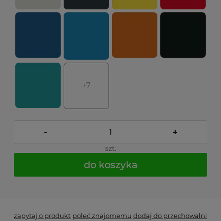
+7
-
+
szt.
do koszyka
*
- Pole wymagane
zapytaj o produkt
poleć znajomemu
dodaj do przechowalni