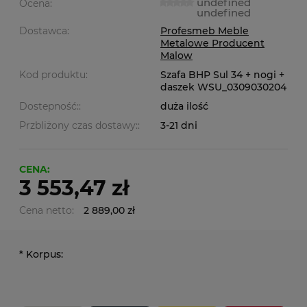
undefined
Ocena:
undefined
Dostawca:
Profesmeb Meble
Metalowe Producent
Malow
Kod produktu:
Szafa BHP Sul 34 + nogi +
daszek WSU_0309030204
Dostepność::
duża ilość
Przbliżony czas dostawy::
3-21 dni
CENA:
3 553,47 zł
Cena netto:
2 889,00 zł
*
Korpus: