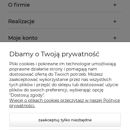
O firmie
Realizacje
Moje konto
Dbamy o Twoją prywatność
Regulamin
Pliki cookies i pokrewne im technologie umożliwiają
poprawne działanie strony i pomagają nam
Dostawa - realizacja
dostosować ofertę do Twoich potrzeb. Możesz
zaakceptować wykorzystanie przez nas wszystkich
tych plików i przejść do sklepu lub dostosować użycie
Gwarancja i zwroty
plików do swoich preferencji, wybierając opcję
"Dostosuj zgody".
Więcej o plikach cookies przeczytasz w naszej Polityce
Pomoc
prywatności.
zaakceptuj tylko niezbędne