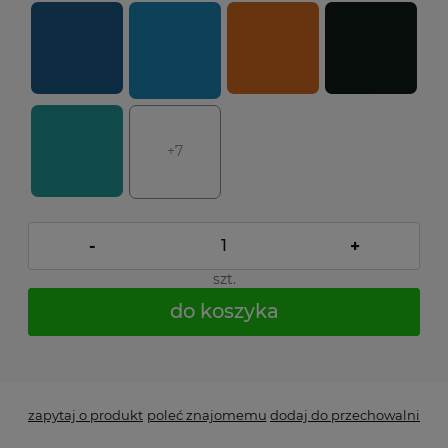
+7
-
+
szt.
do koszyka
*
- Pole wymagane
zapytaj o produkt
poleć znajomemu
dodaj do przechowalni