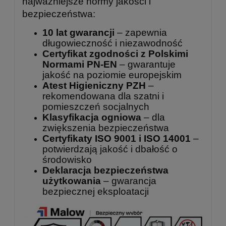
najważniejsze normy jakości i
bezpieczeństwa:
10 lat gwarancji
– zapewnia
długowieczność i niezawodność
Certyfikat zgodności z Polskimi
Normami PN-EN
– gwarantuje
jakość na poziomie europejskim
Atest Higieniczny PZH
–
rekomendowana dla szatni i
pomieszczeń socjalnych
Klasyfikacja ogniowa
– dla
zwiększenia bezpieczeństwa
Certyfikaty ISO 9001 i ISO 14001
–
potwierdzają jakość i dbałość o
środowisko
Deklaracja bezpieczeństwa
użytkowania
– gwarancja
bezpiecznej eksploatacji