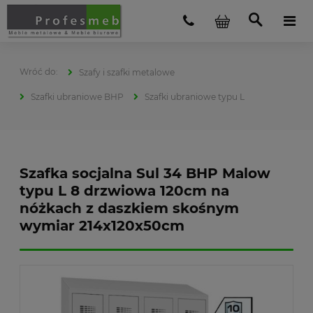
Szafy i szafki metalowe
Szafki ubraniowe BHP
Szafki ubraniowe typu L
Szafka socjalna Sul 34 BHP Malow
typu L 8 drzwiowa 120cm na
nóżkach z daszkiem skośnym
wymiar 214x120x50cm