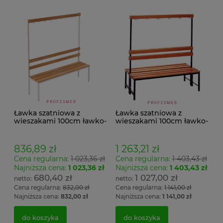
Ławka szatniowa z
Ławka szatniowa z
wieszakami 100cm ławko-
wieszakami 100cm ławko-
wieszak jednostronny
wieszak dwustronny Łsz2
Łsz1
836,89 zł
1 263,21 zł
Cena regularna:
1 023,36 zł
Cena regularna:
1 403,43 zł
Najniższa cena:
1 023,36 zł
Najniższa cena:
1 403,43 zł
680,40 zł
1 027,00 zł
Cena regularna:
832,00 zł
Cena regularna:
1 141,00 zł
Najniższa cena:
832,00 zł
Najniższa cena:
1 141,00 zł
do koszyka
do koszyka