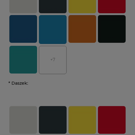
+7
*
Daszek: