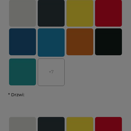
+7
*
Drzwi: