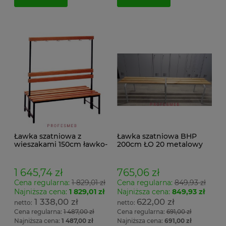
Ławka szatniowa z
Ławka szatniowa BHP
wieszakami 150cm ławko-
200cm ŁO 20 metalowy
wieszak dwustronny
stelaż. siedzisko z drewna
Łsz2a
1 645,74 zł
765,06 zł
Cena regularna:
1 829,01 zł
Cena regularna:
849,93 zł
Najniższa cena:
1 829,01 zł
Najniższa cena:
849,93 zł
1 338,00 zł
622,00 zł
Cena regularna:
1 487,00 zł
Cena regularna:
691,00 zł
Najniższa cena:
1 487,00 zł
Najniższa cena:
691,00 zł