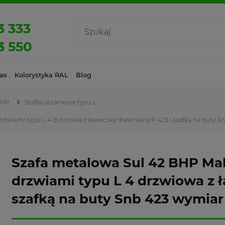
3 333
3 550
as
Kolorystyka RAL
Blog
BHP
Szafki ubraniowe typu L
drzwiami typu L 4 drzwiowa z ławeczką drewnianą P 423 i szafką na buty 
Szafa metalowa Sul 42 BHP Mal
drzwiami typu L 4 drzwiowa z 
szafką na buty Snb 423 wymia