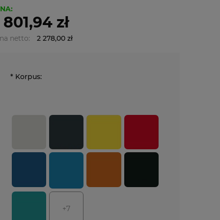
NA:
 801,94 zł
na netto:
2 278,00 zł
*
Korpus:
+7