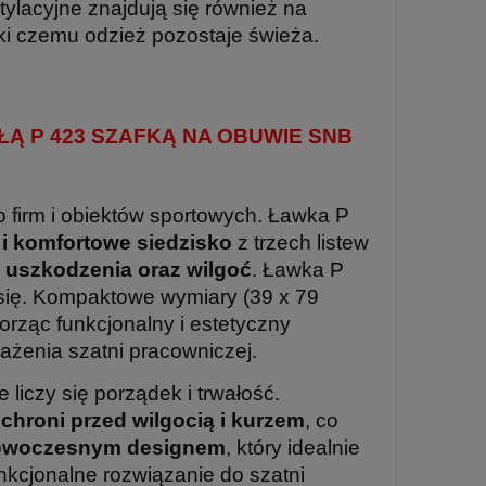
ylacyjne znajdują się również na
ki czemu odzież pozostaje świeża.
Ą P 423 SZAFKĄ NA OBUWIE SNB
 firm i obiektów sportowych. Ławka P
 i komfortowe siedzisko
z trzech listew
 uszkodzenia oraz wilgoć
. Ławka P
 się. Kompaktowe wymiary (39 x 79
orząc funkcjonalny i estetyczny
żenia szatni pracowniczej.
ie liczy się porządek i trwałość.
 chroni przed wilgocią i kurzem
, co
nowoczesnym designem
, który idealnie
nkcjonalne rozwiązanie do szatni