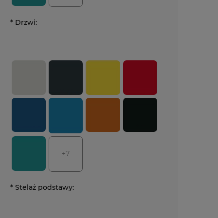
*
Drzwi:
+7
*
Stelaż podstawy: