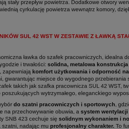
ją stały przepływ powietrza. Dodatkowe otwory went
iednią cyrkulację powietrza wewnątrz komory, dzię
IKÓW SUL 42 WST W ZESTAWIE Z ŁAWKĄ STAŁ
nomiczna ławka do szafek pracowniczych, idealna do
godzie i trwałości:
solidna, metalowa konstrukcja
, zapewniają
komfort użytkowania i odporność na
tni, gwarantując miejsce do wygodnego przebierania
zafek takich jak szafka pracownicza SUL 42 WST, tw
b poszukujących wytrzymałego, eleganckiego wyposa
wybór
do szatni pracowniczych i sportowych
, gdz
ce na przechowywanie obuwia, a
system wentylacji
ty SNB 423 cechuje się
solidnym wykonaniem i 
 szatni, nadając mu
profesjonalny charakter.
To fu