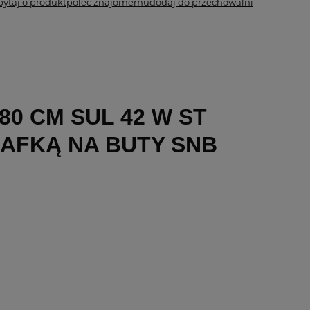
pytaj o produkt
poleć znajomemu
dodaj do przechowalni
0 CM SUL 42 W ST
ZAFKĄ NA BUTY SNB