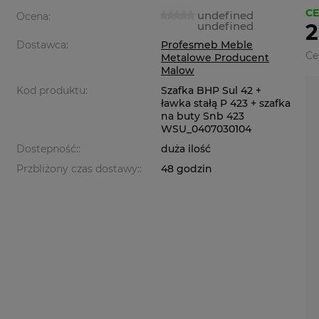
CE
undefined
Ocena:
undefined
2
Dostawca:
Profesmeb Meble
Ce
Metalowe Producent
Malow
Kod produktu:
Szafka BHP Sul 42 +
ławka stałą P 423 + szafka
na buty Snb 423
WSU_0407030104
Dostepność::
duża ilość
Przbliżony czas dostawy::
48 godzin