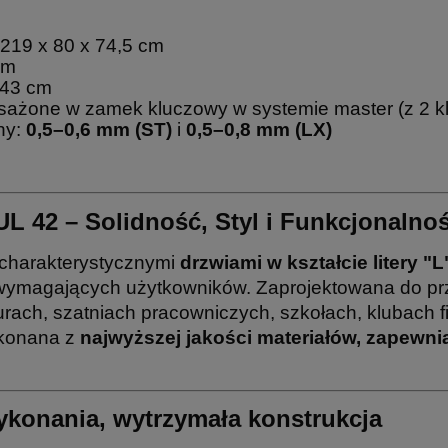
 219 x 80 x 74,5 cm
cm
x 43 cm
osażone w zamek kluczowy w systemie master (z 2 k
hy:
0,5–0,6 mm (ST)
i
0,5–0,8 mm (LX)
L 42 – Solidność, Styl i Funkcjonalno
charakterystycznymi
drzwiami w kształcie litery "L
y wymagających użytkowników. Zaprojektowana do pr
rach, szatniach pracowniczych, szkołach, klubach fi
ykonana z
najwyższej jakości materiałów, zapewni
konania, wytrzymała konstrukcja