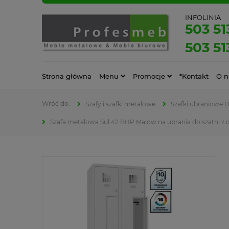
INFOLINIA
503 51
503 51
Strona główna
Menu
Promocje
*Kontakt
O n
Szafy i szafki metalowe
Szafki ubraniowe 
Szafa metalowa Sul 42 BHP Malow na ubrania do szatni z 