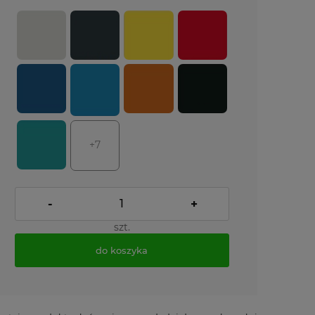
+7
-
+
szt.
do koszyka
*
- Pole wymagane