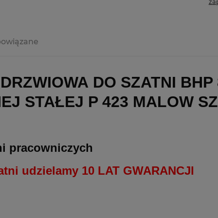
za
powiązane
DRZWIOWA DO SZATNI BHP 8
EJ STAŁEJ P 423 MALOW S
tni pracowniczych
zatni udzielamy 10 LAT GWARANCJI