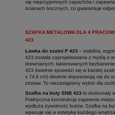
się nieprzyjemnych zapachów i zapewnia
ścianach bocznych, co gwarantuje odpow
SZAFKA METALOWA DLA 4 PRACOWN
423
Ławka do szatni P 423
– stabilna, ergo
423 została zaprojektowana z myślą o wy
drewnianych, lakierowanych bezbarwnie
423 świetnie sprawdzi się w każdej sza
x 74,5 cm) idealnie dopasowują się do s
zestaw. To niezastąpiony wybór dla osó
Szafka na buty SNB 423
to doskonały 
Praktyczna konstrukcja zapewnia miejs
wydłuża żywotność butów. Szafka na bu
wpasuje się w estetykę każdego wnętrza