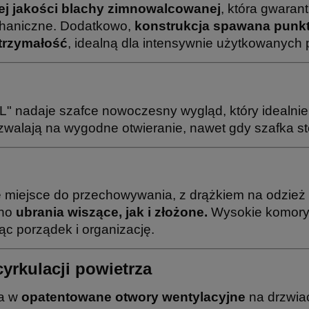
ej jakości blachy zimnowalcowanej
, która gwarant
chaniczne. Dodatkowo,
konstrukcja spawana punk
ytrzymałość
, idealną dla intensywnie użytkowanych p
"L" nadaje szafce nowoczesny wygląd, który idealni
 pozwalają na wygodne otwieranie, nawet gdy szafka s
 miejsce do przechowywania, z drążkiem na odzie
wno
ubrania wiszące, jak i złożone.
Wysokie komory 
ąc porządek i organizację.
cyrkulacji powietrza
na w
opatentowane otwory wentylacyjne
na drzwia