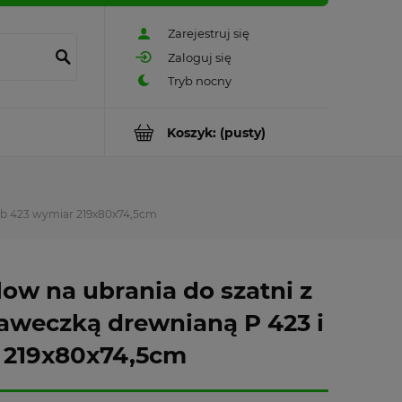
Zarejestruj się
Zaloguj się
Koszyk:
(pusty)
Snb 423 wymiar 219x80x74,5cm
ow na ubrania do szatni z
ławeczką drewnianą P 423 i
r 219x80x74,5cm