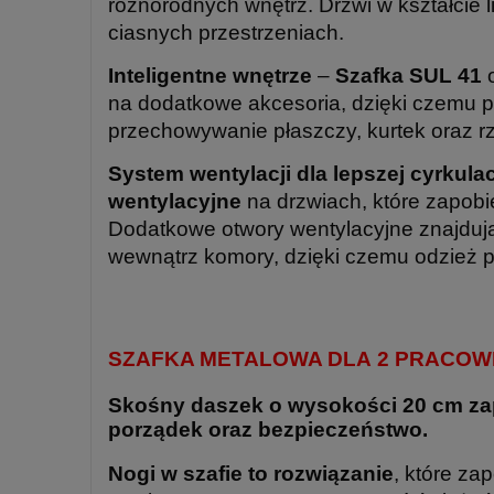
różnorodnych wnętrz. Drzwi w kształcie l
ciasnych przestrzeniach.
Inteligentne wnętrze
–
Szafka SUL 41
o
na dodatkowe akcesoria, dzięki czemu 
przechowywanie płaszczy, kurtek oraz r
System wentylacji dla lepszej cyrkulac
wentylacyjne
na drzwiach, które zapobi
Dodatkowe otwory wentylacyjne znajdują
wewnątrz komory, dzięki czemu odzież p
SZAFKA METALOWA DLA 2 PRACOWN
Skośny daszek o wysokości 20 cm zap
porządek oraz bezpieczeństwo.
Nogi w szafie to rozwiązanie
, które za