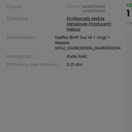
CE
undefined
Ocena:
undefined
1
Dostawca:
Profesmeb Meble
Ce
Metalowe Producent
Malow
Kod produktu:
Szafka BHP Sul 41 + nogi +
daszek
WSU_0406030104_0406030204
Dostepność::
duża ilość
Przbliżony czas dostawy::
3-21 dni