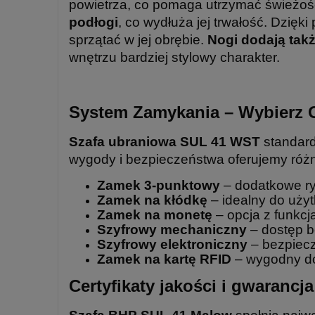
powietrza, co pomaga utrzymać świeżo
podłogi
, co wydłuża jej trwałość. Dzięk
sprzątać w jej obrębie.
Nogi dodają tak
wnętrzu bardziej stylowy charakter.
System Zamykania – Wybierz O
Szafa ubraniowa SUL 41 WST
standar
wygody i bezpieczeństwa oferujemy róż
Zamek 3-punktowy
– dodatkowe ry
Zamek na kłódkę
– idealny do uży
Zamek na monetę
– opcja z funkcj
Szyfrowy mechaniczny
– dostęp be
Szyfrowy elektroniczny
– bezpiecz
Zamek na kartę RFID
– wygodny do
Certyfikaty jakości i gwaranc