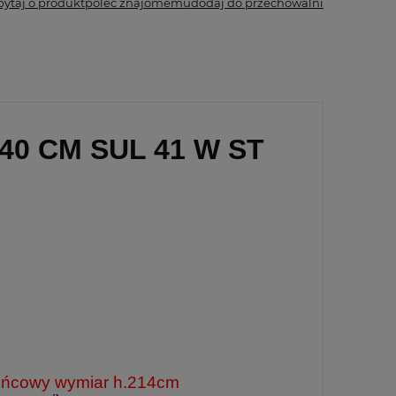
pytaj o produkt
poleć znajomemu
dodaj do przechowalni
0 CM SUL 41 W ST
 końcowy wymiar h.214cm