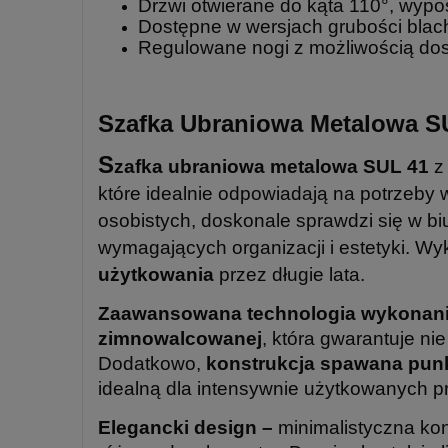
Drzwi otwierane do kąta 110°, wyp
Dostępne w wersjach grubości blac
Regulowane nogi z możliwością do
Szafka Ubraniowa Metalowa SU
S
zafka ubraniowa metalowa SUL 41
z
które idealnie odpowiadają na potrzeb
osobistych, doskonale sprawdzi się w biu
wymagających organizacji i estetyki. W
użytkowania
przez długie lata.
Zaawansowana technologia wykonania
zimnowalcowanej
, która gwarantuje n
Dodatkowo,
konstrukcja spawana punk
idealną dla intensywnie użytkowanych pr
Elegancki design –
minimalistyczna kon