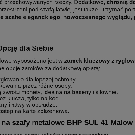
ść przechowywanych rzeczy. Dodatkowo,
chronią do
i przestrzeni pod szafą łatwiej jest także utrzymać
że szafie eleganckiego, nowoczesnego wyglądu
,
pcję dla Siebie
dowo wyposażona jest w
zamek kluczowy z ryglo
ne opcje zamków za dodatkową opłatą:
glowanie dla lepszej ochrony.
tkowania przez różne osoby.
ą zwrotu monety, idealna na baseny i siłownie.
z klucza, tylko na kod.
ny i łatwy w obsłudze.
stęp na kartę zbliżeniową.
ja na szafy metalowe BHP SUL 41 Malow