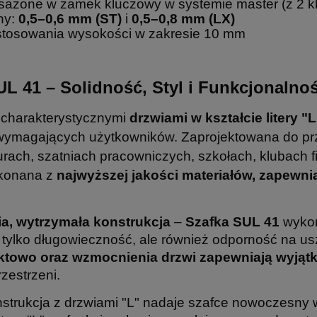
osażone w zamek kluczowy w systemie master (z 2 k
hy:
0,5–0,6 mm (ST)
i
0,5–0,8 mm (LX)
stosowania wysokości w zakresie 10 mm
L 41 – Solidność, Styl i Funkcjonalno
 charakterystycznymi
drzwiami w kształcie litery "L
y wymagających użytkowników. Zaprojektowana do pr
rach, szatniach pracowniczych, szkołach, klubach fi
ykonana z
najwyższej jakości materiałów, zapewni
, wytrzymała konstrukcja
–
Szafka SUL 41
wykon
ie tylko długowieczność, ale również odporność na 
towo oraz wzmocnienia drzwi zapewniają wyjątk
zestrzeni.
strukcja z drzwiami "L" nadaje szafce nowoczesny w