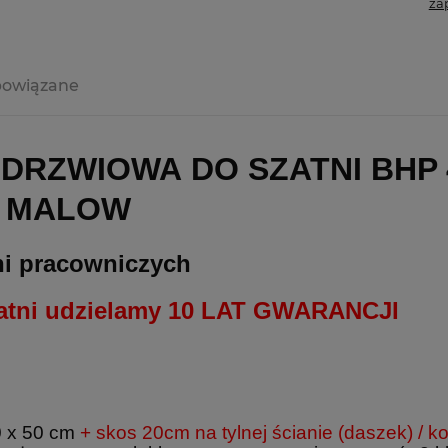
za
powiązane
DRZWIOWA DO SZATNI BHP 4
M MALOW
tni pracowniczych
zatni udzielamy 10 LAT GWARANCJI
0 x 50 cm
+ skos 20cm na tylnej ścianie (daszek) /