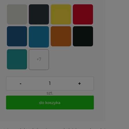
+7
-
+
szt.
do koszyka
*
- Pole wymagane