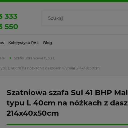
3 333
3 550
as
Kolorystyka RAL
Blog
BHP
Szafki ubraniowe typu L
a typu L 40cm na nóżkach z daszkiem wymiar 214x40x50cm
Szatniowa szafa Sul 41 BHP Ma
typu L 40cm na nóżkach z das
214x40x50cm