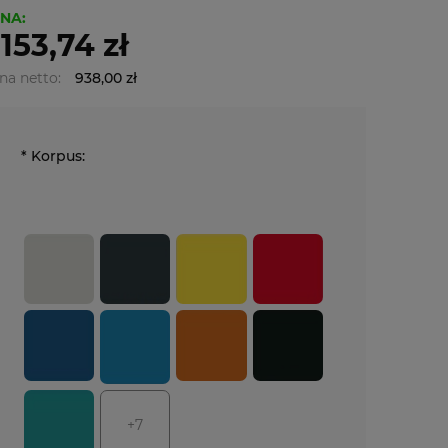
NA:
 153,74 zł
na netto:
938,00 zł
*
Korpus:
+7