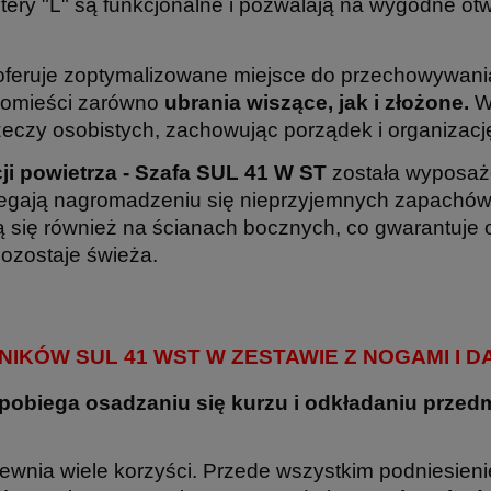
itery "L" są funkcjonalne i pozwalają na wygodne otw
feruje zoptymalizowane miejsce do przechowywania
pomieści zarówno
ubrania wiszące, jak i złożone.
Wy
zeczy osobistych, zachowując porządek i organizacj
ji powietrza -
Szafa SUL 41 W ST
została wyposa
egają nagromadzeniu się nieprzyjemnych zapachów i
 się również na ścianach bocznych, co gwarantuje 
ozostaje świeża.
IKÓW SUL 41 WST W ZESTAWIE Z NOGAMI I D
obiega osadzaniu się kurzu i odkładaniu przedm
pewnia wiele korzyści. Przede wszystkim podniesien