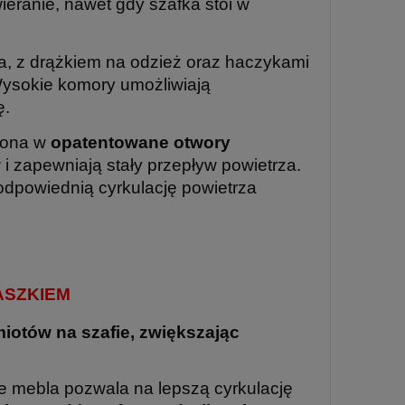
ieranie, nawet gdy szafka stoi w
, z drążkiem na odzież oraz haczykami
sokie komory umożliwiają
ę.
żona w
opatentowane otwory
 zapewniają stały przepływ powietrza.
odpowiednią cyrkulację powietrza
ASZKIEM
iotów na szafie, zwiększając
ie mebla pozwala na lepszą cyrkulację