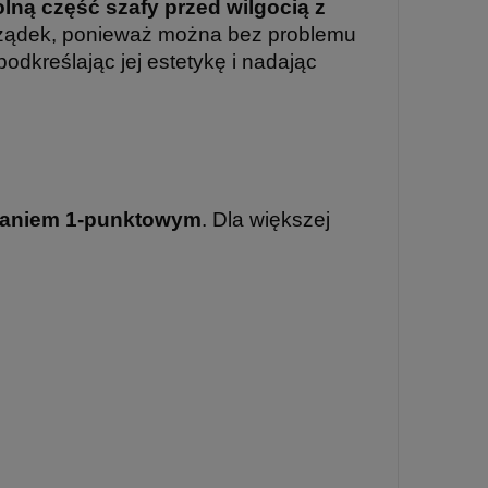
lną część szafy przed wilgocią z
 porządek, ponieważ można bez problemu
 podkreślając jej estetykę i nadając
waniem 1-punktowym
. Dla większej