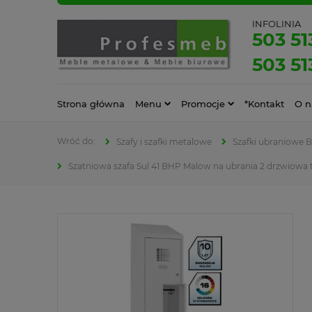
INFOLINIA
503 51
503 51
Strona główna
Menu
Promocje
*Kontakt
O n
Szafy i szafki metalowe
Szafki ubraniowe 
Szatniowa szafa Sul 41 BHP Malow na ubrania 2 drzwiow