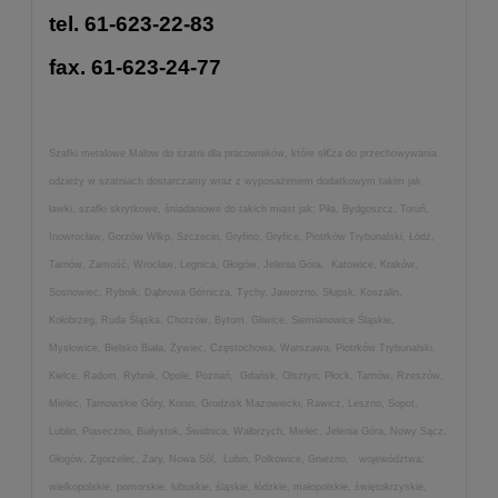
tel. 61-623-22-83
fax. 61-623-24-77
Szafki metalowe Malow do szatni dla pracowników, które sł€za do przechowywania
odzieży w szatniach dostarczamy wraz z wyposażeniem dodatkowym takim jak
ławki, szafki skrytkowe, śniadaniowe do takich miast jak: Piła, Bydgoszcz, Toruń,
Inowrocław, Gorzów Wlkp, Szczecin, Gryfino, Gryfice, Piotrków Trybunalski, Łódź,
Tarnów, Zamość, Wrocław, Legnica, Głogów, Jelenia Góra, Katowice, Kraków,
Sosnowiec, Rybnik, Dąbrowa Górnicza, Tychy, Jaworzno, Słupsk, Koszalin,
Kołobrzeg, Ruda Śląska, Chorzów, Bytom, Gliwice, Siemianowice Śląskie,
Mysłowice, Bielsko Biała, Żywiec, Częstochowa, Warszawa, Piotrków Trybunalski,
Kielce, Radom, Rybnik, Opole, Poznań, Gdańsk, Olsztyn, Płock, Tarnów, Rzeszów,
Mielec, Tarnowskie Góry, Konin, Grodzisk Mazowiecki, Rawicz, Leszno, Sopot,
Lublin, Piaseczno, Białystok, Świdnica, Wałbrzych, Mielec, Jelenia Góra, Nowy Sącz,
Głogów, Zgorzelec, Żary, Nowa Sól, Lubin, Polkowice, Gniezno, województwa:
wielkopolskie, pomorskie, lubuskie, śląskie, łódzkie, małopolskie, świętokrzyskie,