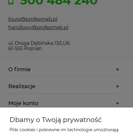
500 484 240
biuro@profesmeb.pl
handlowy@profesmeb.pl
ul. Droga Dębińska 13/LU6
61-555 Poznań
O firmie
Realizacje
Moje konto
Dbamy o Twoją prywatność
Regulamin
Pliki cookies i pokrewne im technologie umożliwiają