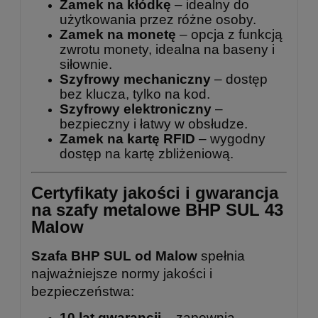
Zamek na kłódkę
– idealny do
użytkowania przez różne osoby.
Zamek na monetę
– opcja z funkcją
zwrotu monety, idealna na baseny i
siłownie.
Szyfrowy mechaniczny
– dostęp
bez klucza, tylko na kod.
Szyfrowy elektroniczny
–
bezpieczny i łatwy w obsłudze.
Zamek na kartę RFID
– wygodny
dostęp na kartę zbliżeniową.
Certyfikaty jakości i gwarancja
na szafy metalowe BHP SUL 43
Malow
Szafa BHP SUL od Malow
spełnia
najważniejsze normy jakości i
bezpieczeństwa:
10 lat gwarancji
– zapewnia