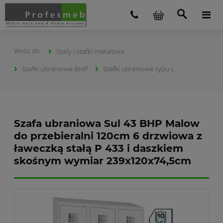
Szafy i szafki metalowe
Szafki ubraniowe BHP
Szafki ubraniowe typu L
Szafa ubraniowa Sul 43 BHP Malow
do przebieralni 120cm 6 drzwiowa z
ławeczką stałą P 433 i daszkiem
skośnym wymiar 239x120x74,5cm