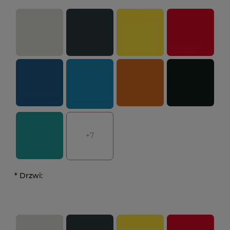
+7
*
Drzwi: