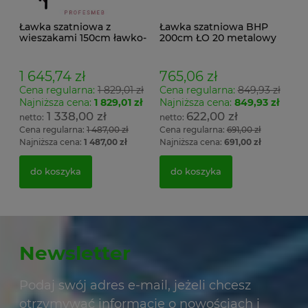
Ławka szatniowa z
Ławka szatniowa BHP
wieszakami 150cm ławko-
200cm ŁO 20 metalowy
wieszak dwustronny
stelaż. siedzisko z drewna
Łsz2a
1 645,74 zł
765,06 zł
Cena regularna:
1 829,01 zł
Cena regularna:
849,93 zł
Najniższa cena:
1 829,01 zł
Najniższa cena:
849,93 zł
1 338,00 zł
622,00 zł
Cena regularna:
1 487,00 zł
Cena regularna:
691,00 zł
Najniższa cena:
1 487,00 zł
Najniższa cena:
691,00 zł
do koszyka
do koszyka
Newsletter
Podaj swój adres e-mail, jeżeli chcesz
otrzymywać informacje o nowościach i