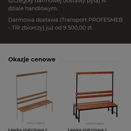
szczegóły darmowej dostawy pytaj w
dziale handlowym.
Darmowa dostawa (Transport PROFESMEB
- TIR zbiorczy) już od 9 500,00 zł.
Okazje cenowe
Ławka szatniowa z
Ławka szatniowa z