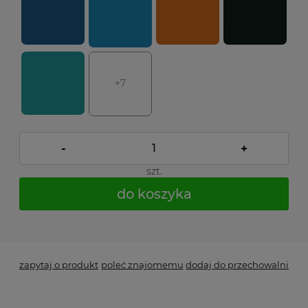
+7
-
+
szt.
do koszyka
*
- Pole wymagane
zapytaj o produkt
poleć znajomemu
dodaj do przechowalni