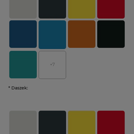
+7
*
Daszek: