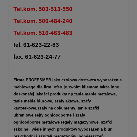
Tel.kom. 503-513-550
Tel.kom. 500-484-240
Tel.kom. 516-463-483
tel. 61-623-22-83
fax. 61-623-24-77
Firma PROFESMEB jako czołowy dostawca wyposażenia
meblowego dla firm, oferuje swoim klientom także inne
doskonałej jakości produkty np.
tanie meble metalowe
,
tanie meble biurowe
,
szafy aktowe
,
szafy
kartotekowe
,
szafy na dokumenty
,
tanie szafki
ubraniowe
,
sejfy ognioodporne
i
szafy
ognioodporne
,
metalowe regały magazynowe
,
szafki
szkolne
i wiele innych produktów wyposażenia biur,
przychodni i szpitali,magazynów, pomieszczeń