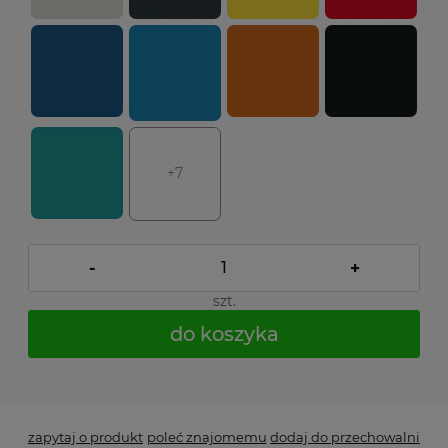
+7
-
+
szt.
do koszyka
*
- Pole wymagane
zapytaj o produkt
poleć znajomemu
dodaj do przechowalni