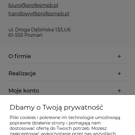
biuro@profesmeb.pl
handlowy@profesmeb.pl
ul. Droga Dębińska 13/LU6
61-555 Poznań
O firmie
Realizacje
Moje konto
Dbamy o Twoją prywatność
Regulamin
Pliki cookies i pokrewne im technologie umożliwiają
poprawne działanie strony i pomagają nam
Dostawa - realizacja
dostosować ofertę do Twoich potrzeb. Możesz
zaakceptować wykorzystanie przez nas wszystkich