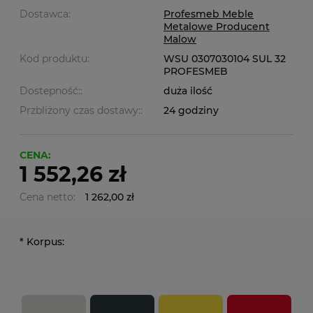
Dostawca:
Profesmeb Meble
Metalowe Producent
Malow
Kod produktu:
WSU 0307030104 SUL 32
PROFESMEB
Dostepność::
duża ilość
Przbliżony czas dostawy::
24 godziny
CENA:
1 552,26 zł
Cena netto:
1 262,00 zł
*
Korpus: