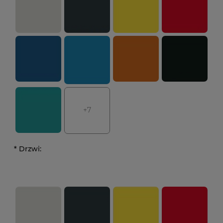
+7
*
Drzwi: