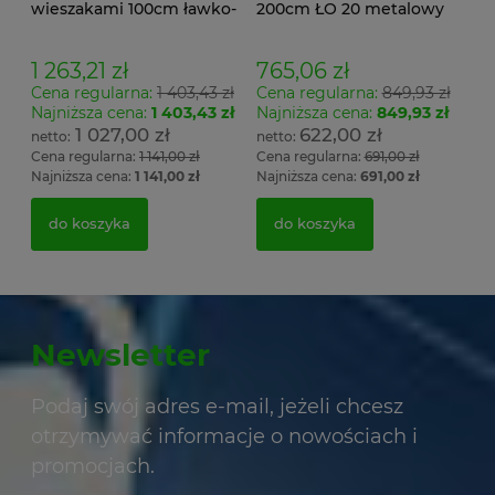
wieszakami 100cm ławko-
200cm ŁO 20 metalowy
wieszak dwustronny Łsz2
stelaż. siedzisko z drewna
1 263,21 zł
765,06 zł
Cena regularna:
1 403,43 zł
Cena regularna:
849,93 zł
Najniższa cena:
1 403,43 zł
Najniższa cena:
849,93 zł
1 027,00 zł
622,00 zł
Cena regularna:
1 141,00 zł
Cena regularna:
691,00 zł
Najniższa cena:
1 141,00 zł
Najniższa cena:
691,00 zł
do koszyka
do koszyka
Newsletter
Podaj swój adres e-mail, jeżeli chcesz
otrzymywać informacje o nowościach i
promocjach.