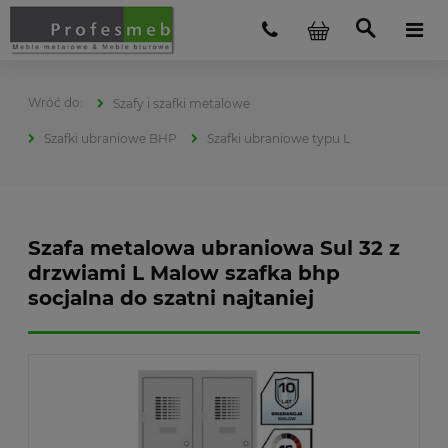
Szafy i szafki metalowe
Szafki ubraniowe BHP
Szafki ubraniowe typu L
Szafa metalowa ubraniowa Sul 32 z
drzwiami L Malow szafka bhp
socjalna do szatni najtaniej