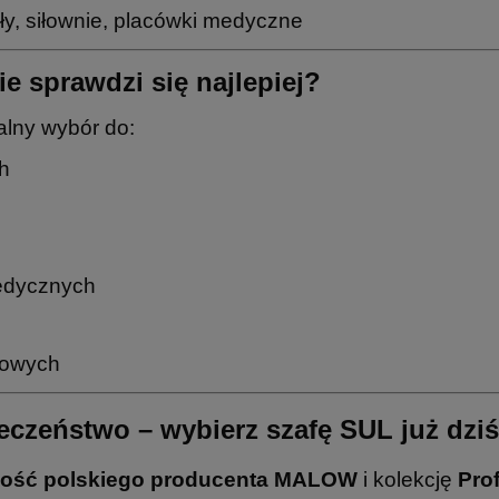
ły, siłownie, placówki medyczne
e sprawdzi się najlepiej?
alny wybór do:
ch
medycznych
rtowych
eczeństwo – wybierz szafę SUL już dziś
kość polskiego producenta MALOW
i kolekcję
Pro