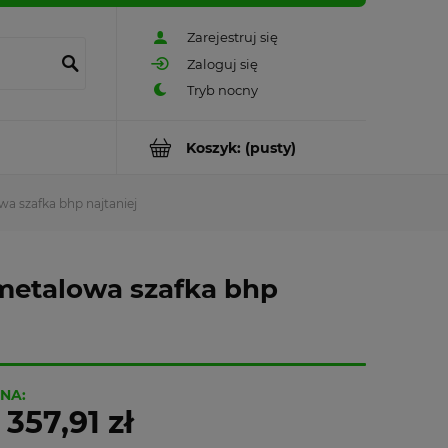
Zarejestruj się
Zaloguj się
Koszyk:
(pusty)
wa szafka bhp najtaniej
 metalowa szafka bhp
NA:
 357,91 zł