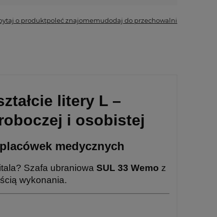
pytaj o produkt
poleć znajomemu
dodaj do przechowalni
ałcie litery L –
oboczej i osobistej
ł i placówek medycznych
pitala? Szafa ubraniowa
SUL 33 Wemo
z
ością wykonania.