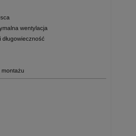
jsca
tymalna wentylacja
i długowieczność
o montażu