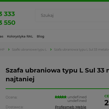
3 333
3 550
as
Kolorystyka RAL
Blog
BHP
Szafki ubraniowe typu L
Szafa ubraniowa typu L Sul 33 metalo
Szafa ubraniowa typu L Sul 33
najtaniej
CE
undefined
Ocena:
undefined
2
Dostawca:
Profesmeb Meble