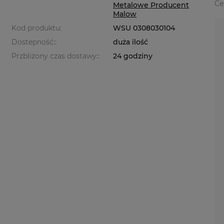
Ce
Metalowe Producent
Malow
Kod produktu:
WSU 0308030104
Dostepność::
duża ilość
Przbliżony czas dostawy::
24 godziny