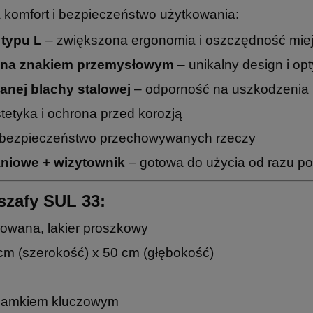
na komfort i bezpieczeństwo użytkowania:
 typu L
– zwiększona ergonomia i oszczędność mie
żona znakiem przemysłowym
– unikalny design i op
nej blachy stalowej
– odporność na uszkodzenia 
tetyka i ochrona przed korozją
bezpieczeństwo przechowywanych rzeczy
aniowe + wizytownik
– gotowa do użycia od razu p
szafy SUL 33:
owana, lakier proszkowy
m (szerokość) x 50 cm (głębokość)
i zamkiem kluczowym