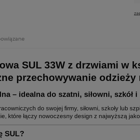
za
powiązane
wa SUL 33W z drzwiami w kszt
ne przechowywanie odzieży r
lna – idealna do szatni, siłowni, szkó
acowniczych do swojej firmy, siłowni, szkoły lub sz
ie, które łączy nowoczesny design z najwyższą jak
fę SUL?