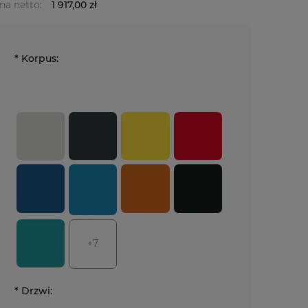
na netto:
1 917,00 zł
*
Korpus:
+7
*
Drzwi: