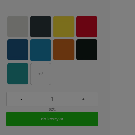
+7
-
+
szt.
do koszyka
*
- Pole wymagane