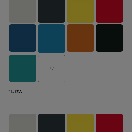
+7
*
Drzwi: