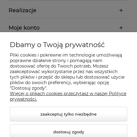
Realizacje
Moje konto
Dbamy o Twoją prywatność
Regulamin
Pliki cookies i pokrewne im technologie umożliwiają
poprawne działanie strony i pomagają nam
Dostawa - realizacja
dostosować ofertę do Twoich potrzeb. Możesz
zaakceptować wykorzystanie przez nas wszystkich
tych plików i przejść do sklepu lub dostosować użycie
Gwarancja i zwroty
plików do swoich preferencji, wybierając opcję
"Dostosuj zgody".
Więcej o plikach cookies przeczytasz w naszej Polityce
Pomoc
prywatności.
zaakceptuj tylko niezbędne
dostosuj zgody