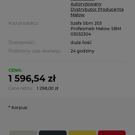
Autoryzowany
Dystrybutor Producenta
Malow
Kod produktu:
Szafa Sbm 203
Profesmeb Malow SBM
03032304
Dostepność::
duża ilość
Przbliżony czas dostawy::
24 godziny
CENA:
1 596,54 zł
Cena netto:
1 298,00 zł
*
Korpus: