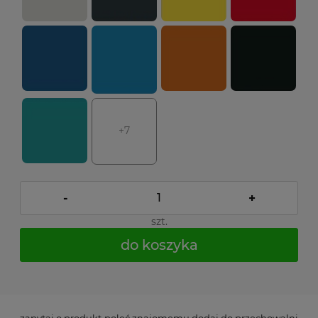
+7
-
+
szt.
do koszyka
*
- Pole wymagane