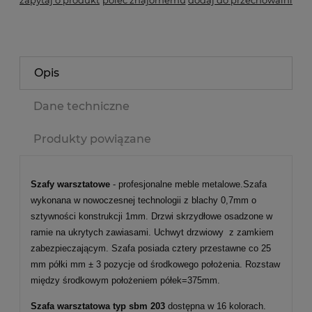
zapytaj o produkt
poleć znajomemu
dodaj do przechowalni
Opis
Dane techniczne
Produkty powiązane
Szafy warsztatowe
- profesjonalne meble metalowe.Szafa
wykonana w nowoczesnej technologii z blachy 0,7mm o
sztywności konstrukcji 1mm. Drzwi skrzydłowe osadzone w
ramie na ukrytych zawiasami. Uchwyt drzwiowy z zamkiem
zabezpieczającym. Szafa posiada cztery przestawne co 25
mm półki mm ± 3 pozycje od środkowego położenia. Rozstaw
między środkowym położeniem półek=375mm.
Szafa warsztatowa typ sbm 203
dostępna w 16 kolorach.