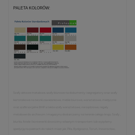
PALETA KOLORÓW:
Szafy aktowe metalowe, szafy biurowe na dokumenty i segregatory oraz szafy
kartotekowe na teczki zawieszkowe, meble biurowe, warsztatowe, medyczne
oraz szafki socjalne BHP a także szafy warsztatowe, narzędziowe, regały
metalowe do archiwum i magazynu dostarczamy na terenie całego kraju. Szafy ,
biurka, fotele i kontenerki dowozimy własnym transportem lub wysyłamy
spedycją na paletach do takich miast jak: Piła, Bydgoszcz, Toruń, Inowrocław,