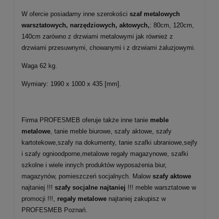
W ofercie posiadamy inne szerokości
szaf metalowych
warsztatowych, narzędziowych, aktowych,
: 80cm, 120cm,
140cm zarówno z drzwiami metalowymi jak również z
drzwiami przesuwnymi, chowanymi i z drzwiami żaluzjowymi.
Waga 62 kg.
Wymiary: 1990 x 1000 x 435 [mm].
Firma PROFESMEB oferuje także inne tanie
meble
metalowe
, tanie meble biurowe, szafy aktowe, szafy
kartotekowe,szafy na dokumenty, tanie szafki ubraniowe,sejfy
i szafy ognioodporne,metalowe regały magazynowe, szafki
szkolne i wiele innych produktów wyposażenia biur,
magazynów, pomieszczeń socjalnych. Malow
szafy aktowe
najtaniej !!!
szafy socjalne najtaniej
!!! meble warsztatowe w
promocji !!!,
regały metalowe
najtaniej zakupisz w
PROFESMEB Poznań.