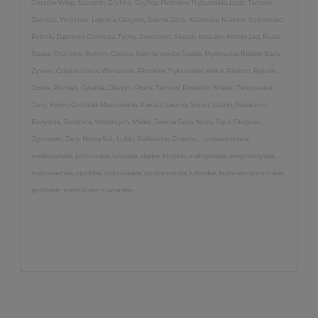
Gorzów Wlkp, Szczecin, Gryfino, Gryfice, Piotrków Trybunalski, Łódź, Tarnów,
Zamość, Wrocław, Legnica, Głogów, Jelenia Góra, Katowice, Kraków, Sosnowiec,
Rybnik, Dąbrowa Górnicza, Tychy, Jaworzno, Słupsk, Koszalin, Kołobrzeg, Ruda
Śląska, Chorzów, Bytom, Gliwice, Siemianowice Śląskie, Mysłowice, Bielsko Biała,
Żywiec, Częstochowa, Warszawa, Piotrków Trybunalski, Kielce, Radom, Rybnik,
Opole, Poznań, Gdańsk, Olsztyn, Płock, Tarnów, Rzeszów, Mielec, Tarnowskie
Góry, Konin, Grodzisk Mazowiecki, Rawicz, Leszno, Sopot, Lublin, Piaseczno,
Białystok, Świdnica, Wałbrzych, Mielec, Jelenia Góra, Nowy Sącz, Głogów,
Zgorzelec, Żary, Nowa Sól, Lubin, Polkowice, Gniezno, województwa:
wielkopolskie, pomorskie, lubuskie, śląskie, łódzkie, małopolskie, świętokrzyskie,
mazowieckie, opolskie, dolnośląskie, podkarpackie, lubelskie, kujawsko pomorskie,
podlaskie, warmińsko mazurskie.