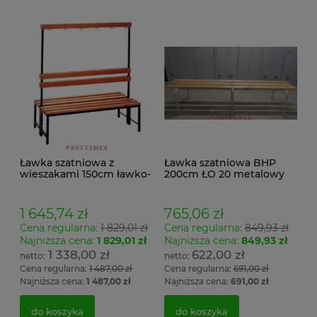
Ławka szatniowa z
Ławka szatniowa BHP
wieszakami 150cm ławko-
200cm ŁO 20 metalowy
wieszak dwustronny
stelaż. siedzisko z drewna
Łsz2a
1 645,74 zł
765,06 zł
Cena regularna:
1 829,01 zł
Cena regularna:
849,93 zł
Najniższa cena:
1 829,01 zł
Najniższa cena:
849,93 zł
1 338,00 zł
622,00 zł
Cena regularna:
1 487,00 zł
Cena regularna:
691,00 zł
Najniższa cena:
1 487,00 zł
Najniższa cena:
691,00 zł
do koszyka
do koszyka