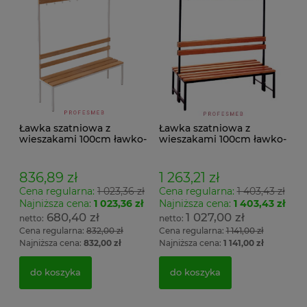
Ławka szatniowa z
Ławka szatniowa z
wieszakami 100cm ławko-
wieszakami 100cm ławko-
wieszak jednostronny
wieszak dwustronny Łsz2
Łsz1
836,89 zł
1 263,21 zł
Cena regularna:
1 023,36 zł
Cena regularna:
1 403,43 zł
Najniższa cena:
1 023,36 zł
Najniższa cena:
1 403,43 zł
680,40 zł
1 027,00 zł
Cena regularna:
832,00 zł
Cena regularna:
1 141,00 zł
Najniższa cena:
832,00 zł
Najniższa cena:
1 141,00 zł
do koszyka
do koszyka