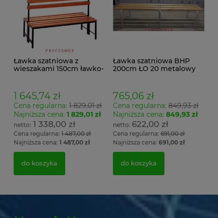
Ławka szatniowa z
Ławka szatniowa BHP
wieszakami 150cm ławko-
200cm ŁO 20 metalowy
wieszak dwustronny
stelaż. siedzisko z drewna
Łsz2a
1 645,74 zł
765,06 zł
Cena regularna:
1 829,01 zł
Cena regularna:
849,93 zł
Najniższa cena:
1 829,01 zł
Najniższa cena:
849,93 zł
1 338,00 zł
622,00 zł
Cena regularna:
1 487,00 zł
Cena regularna:
691,00 zł
Najniższa cena:
1 487,00 zł
Najniższa cena:
691,00 zł
do koszyka
do koszyka