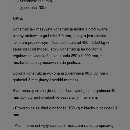
-
szerokość 800 mm,
-
głębokość 700 mm
OPIS:
Konstrukcja - masywna konstrukcja nośna z profilowanej
blachy stalowej o grubości 3,0 mm, pokryta jest gładkim
lakierem proszkowym. Nośność stołu od 450 - 1350 kg w
zależności od modelu stołu.Konstrukcja na nogach o
regulowanej wysokości blatu stołu 850 lub 900 mm, z
możliwością przymocowania do podłoża.
Solidna konstrukcja wykonana z ceownika 90 x 50 mm o
grubości 3 mm (łatwy i szybki montaż)
Blat roboczy ze sklejki standardowo występuje o grubości 40
mm pokryty jest dwukrotnie bezbarwnym lakierem.
-
Prowadnice szuflad o nośności 100 kg z blachy o grubości 3
mm
-
Aluminiowe uchwyty szuflad z miejscem na kartę opisową