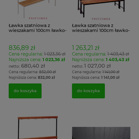
Ławka szatniowa z
Ławka szatniowa z
wieszakami 100cm ławko-
wieszakami 100cm ławko-
wieszak jednostronny
wieszak dwustronny Łsz2
Łsz1
836,89 zł
1 263,21 zł
Cena regularna:
1 023,36 zł
Cena regularna:
1 403,43 zł
Najniższa cena:
1 023,36 zł
Najniższa cena:
1 403,43 zł
680,40 zł
1 027,00 zł
Cena regularna:
832,00 zł
Cena regularna:
1 141,00 zł
Najniższa cena:
832,00 zł
Najniższa cena:
1 141,00 zł
do koszyka
do koszyka