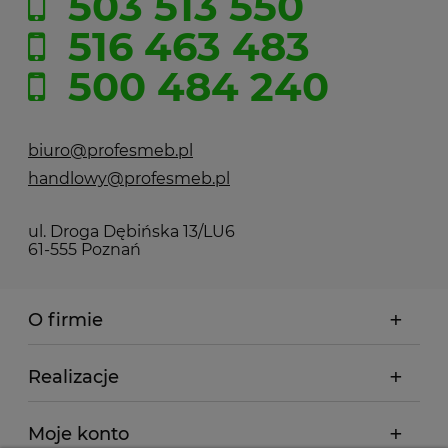
503 513 550
516 463 483
500 484 240
biuro@profesmeb.pl
handlowy@profesmeb.pl
ul. Droga Dębińska 13/LU6
61-555 Poznań
O firmie
Realizacje
Moje konto