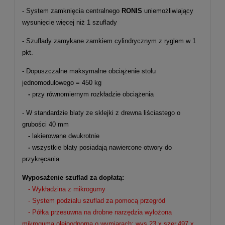
- System zamknięcia centralnego
RONIS
uniemożliwiający
wysunięcie więcej niż 1 szuflady
- Szuflady zamykane zamkiem cylindrycznym z ryglem w 1
pkt.
- Dopuszczalne maksymalne obciążenie stołu
jednomodułowego = 450 kg
-
przy równomiernym rozkładzie obciążenia
- W standardzie blaty ze sklejki z drewna liściastego o
grubości 40 mm
-
lakierowane dwukrotnie
-
wszystkie blaty posiadają nawiercone otwory do
przykręcania
Wyposażenie szuflad za dopłatą:
- Wykładzina z mikrogumy
- System podziału szuflad za pomocą przegród
- Półka przesuwna na drobne narzędzia wyłożona
mikrogumą olejoodporną o wymiarach:
wys.23 x szer.497 x