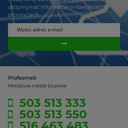
otrzymywać informacje o nowościach i
promocjach.
Profesmeb
Metalowe meble biurowe
503 513 333
503 513 550
516 463 483