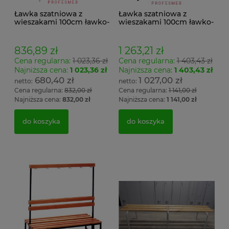
Ławka szatniowa z
Ławka szatniowa z
wieszakami 100cm ławko-
wieszakami 100cm ławko-
wieszak jednostronny
wieszak dwustronny Łsz2
Łsz1
836,89 zł
1 263,21 zł
Cena regularna:
1 023,36 zł
Cena regularna:
1 403,43 zł
Najniższa cena:
1 023,36 zł
Najniższa cena:
1 403,43 zł
680,40 zł
1 027,00 zł
Cena regularna:
832,00 zł
Cena regularna:
1 141,00 zł
Najniższa cena:
832,00 zł
Najniższa cena:
1 141,00 zł
do koszyka
do koszyka