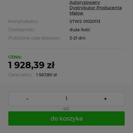
Autoryzowany
Dystrybutor Producenta
Malow
Kod produktu:
STWS 01020113
Dostepność::
duża ilość
Przbliżony czas dostawy::
3-21 dni
CENA:
1 928,39 zł
Cena netto:
1 567,80 zł
-
+
szt.
do koszyka