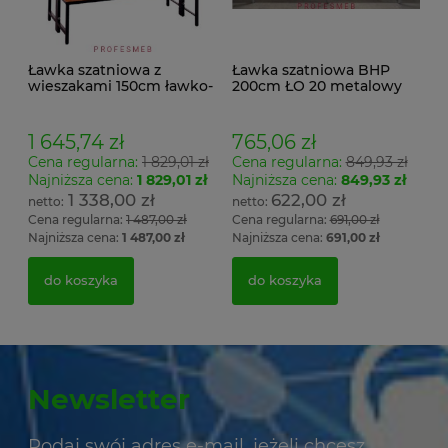
Ławka szatniowa z
Ławka szatniowa BHP
wieszakami 150cm ławko-
200cm ŁO 20 metalowy
wieszak dwustronny
stelaż. siedzisko z drewna
Łsz2a
1 645,74 zł
765,06 zł
Cena regularna:
1 829,01 zł
Cena regularna:
849,93 zł
Najniższa cena:
1 829,01 zł
Najniższa cena:
849,93 zł
1 338,00 zł
622,00 zł
Cena regularna:
1 487,00 zł
Cena regularna:
691,00 zł
Najniższa cena:
1 487,00 zł
Najniższa cena:
691,00 zł
do koszyka
do koszyka
Newsletter
Podaj swój adres e-mail, jeżeli chcesz