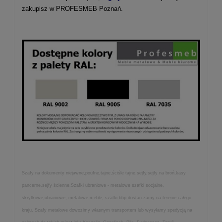
zakupisz w PROFESMEB Poznań.
Szafy na dokumenty niejawne,poufne,tajne,ściśle tajne,sejfy,sejfy na broń,kasy
pancerne,sejfy ścienne,Szafki ubraniowe - metalowe szafki socjalne,
skrytkowe,ubraniowe, metalowe meble, szafki bhp dostarczamy na terenie całego
kraju. Szafy metalowe dowozimy własnym transportem lub wysyłamy spedycją na