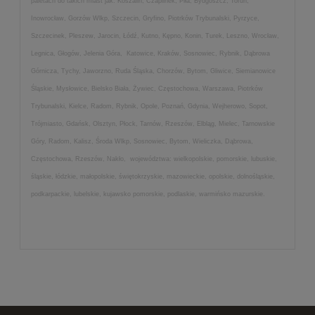
paletach do takich miast jak: Koszalin, Czaplinek, Piła, Bydgoszcz, Toruń,
Inowrocław, Gorzów Wlkp, Szczecin, Gryfino, Piotrków Trybunalski, Pyrzyce,
Szczecinek, Pleszew, Jarocin, Łódź, Kutno, Kępno, Konin, Turek, Leszno, Wrocław,
Legnica, Głogów, Jelenia Góra, Katowice, Kraków, Sosnowiec, Rybnik, Dąbrowa
Górnicza, Tychy, Jaworzno, Ruda Śląska, Chorzów, Bytom, Gliwice, Siemianowice
Śląskie, Mysłowice, Bielsko Biała, Żywiec, Częstochowa, Warszawa, Piotrków
Trybunalski, Kielce, Radom, Rybnik, Opole, Poznań, Gdynia, Wejherowo, Sopot,
Trójmiasto, Gdańsk, Olsztyn, Płock, Tarnów, Rzeszów, Elbląg, Mielec, Tarnowskie
Góry, Radom, Kalisz, Środa Wlkp, Sosnowiec, Bytom, Wieliczka, Dąbrowa,
Częstochowa, Rzeszów, Nakło, województwa: wielkopolskie, pomorskie, lubuskie,
śląskie, łódzkie, małopolskie, świętokrzyskie, mazowieckie, opolskie, dolnośląskie,
podkarpackie, lubelskie, kujawsko pomorskie, podlaskie, warmińsko mazurskie.