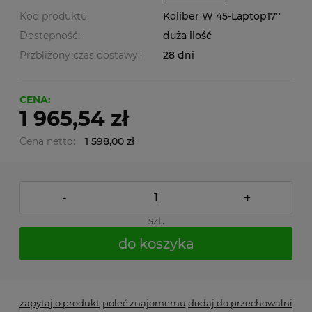
Kod produktu:
Koliber W 45-Laptop17''
Dostepność::
duża ilość
Przbliżony czas dostawy::
28 dni
CENA:
1 965,54 zł
Cena netto:
1 598,00 zł
-
+
szt.
do koszyka
zapytaj o produkt
poleć znajomemu
dodaj do przechowalni