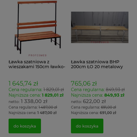
Ławka szatniowa z
Ławka szatniowa BHP
wieszakami 150cm ławko-
200cm ŁO 20 metalowy
wieszak dwustronny
stelaż. siedzisko z drewna
Łsz2a
1 645,74 zł
765,06 zł
Cena regularna:
1 829,01 zł
Cena regularna:
849,93 zł
Najniższa cena:
1 829,01 zł
Najniższa cena:
849,93 zł
1 338,00 zł
622,00 zł
Cena regularna:
1 487,00 zł
Cena regularna:
691,00 zł
Najniższa cena:
1 487,00 zł
Najniższa cena:
691,00 zł
do koszyka
do koszyka