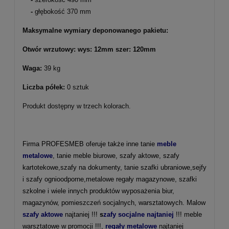
-
głębokość 370 mm
Maksymalne wymiary deponowanego pakietu:
Otwór wrzutowy: wys: 12mm szer: 120mm
Waga:
39 kg
Liczba półek:
0 sztuk
Produkt dostępny w trzech kolorach.
Firma PROFESMEB oferuje także inne tanie
meble
metalowe
, tanie meble biurowe, szafy aktowe, szafy
kartotekowe,szafy na dokumenty, tanie szafki ubraniowe,sejfy
i szafy ognioodporne,metalowe regały magazynowe, szafki
szkolne i wiele innych produktów wyposażenia biur,
magazynów, pomieszczeń socjalnych, warsztatowych. Malow
szafy aktowe
najtaniej !!!
s
zafy socjalne najtaniej
!!! meble
warsztatowe w promocji !!!,
regały metalowe
najtaniej