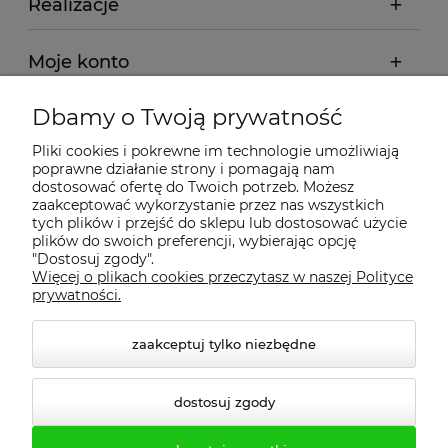
Realizacje
Moje konto
Dbamy o Twoją prywatność
Regulamin
Pliki cookies i pokrewne im technologie umożliwiają
poprawne działanie strony i pomagają nam
Dostawa - realizacja
dostosować ofertę do Twoich potrzeb. Możesz
zaakceptować wykorzystanie przez nas wszystkich
tych plików i przejść do sklepu lub dostosować użycie
Gwarancja i zwroty
plików do swoich preferencji, wybierając opcję
"Dostosuj zgody".
Więcej o plikach cookies przeczytasz w naszej Polityce
Pomoc
prywatności.
zaakceptuj tylko niezbędne
dostosuj zgody