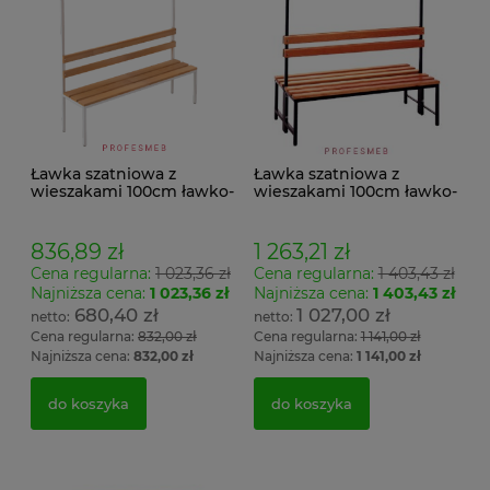
Ławka szatniowa z
Ławka szatniowa z
wieszakami 100cm ławko-
wieszakami 100cm ławko-
wieszak jednostronny
wieszak dwustronny Łsz2
Łsz1
836,89 zł
1 263,21 zł
Cena regularna:
1 023,36 zł
Cena regularna:
1 403,43 zł
Najniższa cena:
1 023,36 zł
Najniższa cena:
1 403,43 zł
680,40 zł
1 027,00 zł
Cena regularna:
832,00 zł
Cena regularna:
1 141,00 zł
Najniższa cena:
832,00 zł
Najniższa cena:
1 141,00 zł
do koszyka
do koszyka