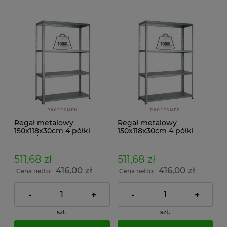
Regał metalowy
Regał metalowy
150x118x30cm 4 półki
150x118x30cm 4 półki
100kg/p malowany
100kg/p ocynkowany
skręcany śrubowo na
skręcany śrubowo na
dokumenty w archiwum i
dokumenty w archiwum i
511,68 zł
511,68 zł
do magazynu
do magazynu
416,00 zł
416,00 zł
Cena netto:
Cena netto:
-
+
-
+
szt.
szt.