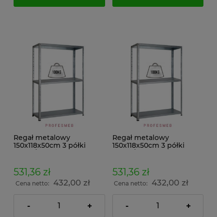
Regał metalowy
Regał metalowy
150x118x50cm 3 półki
150x118x50cm 3 półki
100kg/p malowany
100kg/p ocynkowany
skręcany śrubowo na
skręcany śrubowo na
dokumenty w archiwum i
dokumenty w archiwum i
531,36 zł
531,36 zł
do magazynu
do magazynu
432,00 zł
432,00 zł
Cena netto:
Cena netto:
-
+
-
+