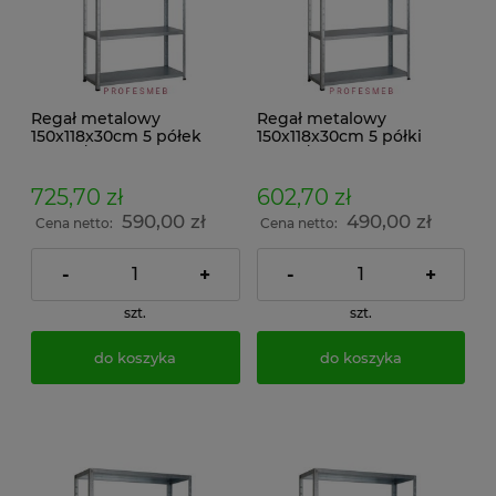
Regał metalowy
Regał metalowy
150x118x30cm 5 półek
150x118x30cm 5 półki
200kg/p ocynkowany
100kg/p ocynkowany
skręcany śrubowo na
skręcany śrubowo na
dokumenty w archiwum i
dokumenty w archiwum i
725,70 zł
602,70 zł
do magazynu
do magazynu
590,00 zł
490,00 zł
Cena netto:
Cena netto:
-
+
-
+
szt.
szt.
do koszyka
do koszyka