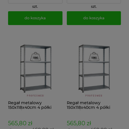
szt.
szt.
do koszyka
do koszyka
Regał metalowy
Regał metalowy
150x118x40cm 4 półki
150x118x40cm 4 półki
100kg/p malowany
100kg/p ocynkowany
skręcany śrubowo na
skręcany śrubowo na
dokumenty w archiwum i
dokumenty w archiwum i
565,80 zł
565,80 zł
do magazynu
do magazynu