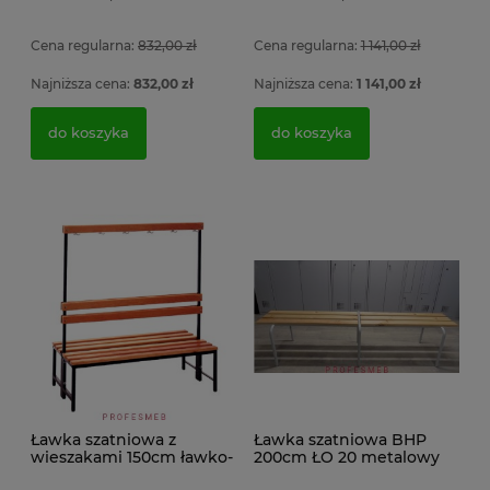
si
Cena regularna:
832,00 zł
Cena regularna:
1 141,00 zł
2 
4 056,54 zł
1
Najniższa cena:
832,00 zł
Najniższa cena:
1 141,00 zł
3 298,00 zł
do koszyka
do koszyka
do koszyka
Ławka szatniowa z
Ławka szatniowa BHP
wieszakami 150cm ławko-
200cm ŁO 20 metalowy
wieszak dwustronny
stelaż. siedzisko z drewna