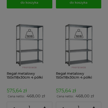
do koszyka
do koszyka
Regał metalowy
Regał metalowy
150x118x30cm 4 półki
150x118x30cm 4 półki
150kg/p malowany
150kg/p ocynkowany
skręcany śrubowo na
skręcany śrubowo na
dokumenty w archiwum i
dokumenty w archiwum i
575,64 zł
575,64 zł
do magazynu
do magazynu
468,00 zł
468,00 zł
Cena netto:
Cena netto:
-
+
-
+