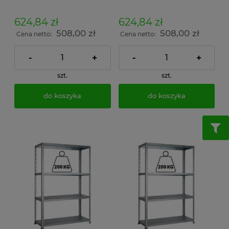
150kg/p malowany
150kg/p ocynkowany
skręcany śrubowo na
skręcany śrubowo na
dokumenty w archiwum i
dokumenty w archiwum i
624,84 zł
624,84 zł
do magazynu
do magazynu
508,00 zł
508,00 zł
Cena netto:
Cena netto:
-
+
-
+
szt.
szt.
do koszyka
do koszyka