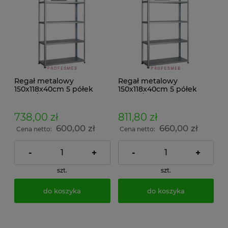
Regał metalowy
Regał metalowy
150x118x40cm 5 półek
150x118x40cm 5 półek
150kg/p ocynkowany
200kg/p malowany
skręcany śrubowo na
skręcany śrubowo na
dokumenty w archiwum i
dokumenty w archiwum i
738,00 zł
811,80 zł
do magazynu
do magazynu
600,00 zł
660,00 zł
Cena netto:
Cena netto:
-
+
-
+
szt.
szt.
do koszyka
do koszyka