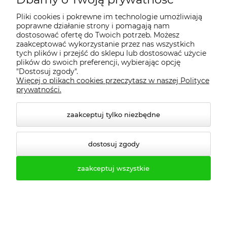
Regulamin
Pliki cookies i pokrewne im technologie umożliwiają
poprawne działanie strony i pomagają nam
Dostawa - realizacja
dostosować ofertę do Twoich potrzeb. Możesz
zaakceptować wykorzystanie przez nas wszystkich
tych plików i przejść do sklepu lub dostosować użycie
Gwarancja i zwroty
plików do swoich preferencji, wybierając opcję
"Dostosuj zgody".
Więcej o plikach cookies przeczytasz w naszej Polityce
Pomoc
prywatności.
zaakceptuj tylko niezbędne
dostosuj zgody
zaakceptuj wszystkie
© 2026 profesmeb.pl. Wszelkie prawa zastrzeżone.
Styl graficzny ShopGadget.pl
Sklep internetowy Shoper.pl