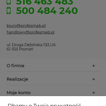
516 463 483
500 484 240
biuro@profesmeb.pl
handlowy@profesmeb.pl
ul. Droga Dębińska 13/LU6
61-555 Poznań
O firmie
Realizacje
Moje konto
Dbamy o Twoją prywatność