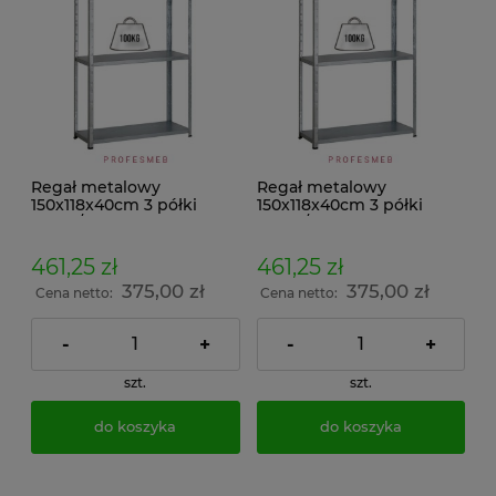
Regał metalowy
Regał metalowy
150x118x40cm 3 półki
150x118x40cm 3 półki
100kg/p malowany
100kg/p ocynkowany
skręcany śrubowo na
skręcany śrubowo na
dokumenty w archiwum i
dokumenty w archiwum i
461,25 zł
461,25 zł
do magazynu
do magazynu
375,00 zł
375,00 zł
Cena netto:
Cena netto:
-
+
-
+
szt.
szt.
do koszyka
do koszyka