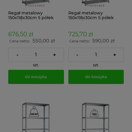
Regał metalowy
Regał metalowy
150x118x30cm 5 półek
150x118x30cm 5 półek
150kg/p ocynkowany
200kg/p malowany
skręcany śrubowo na
skręcany śrubowo na
dokumenty w archiwum i
dokumenty w archiwum i
676,50 zł
725,70 zł
do magazynu
do magazynu
550,00 zł
590,00 zł
Cena netto:
Cena netto:
-
+
-
+
szt.
szt.
do koszyka
do koszyka