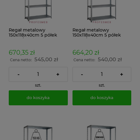
Regał metalowy
Regał metalowy
150x118x40cm 5 półek
150x118x40cm 5 półek
100kg/p malowany
150kg/p malowany
skręcany śrubowo na
skręcany śrubowo na
dokumenty w archiwum i
dokumenty w archiwum i
670,35 zł
664,20 zł
do magazynu
do magazynu
545,00 zł
540,00 zł
Cena netto:
Cena netto:
-
+
-
+
szt.
szt.
do koszyka
do koszyka