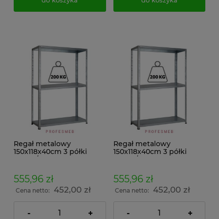
Regał metalowy
Regał metalowy
150x118x40cm 3 półki
150x118x40cm 3 półki
200kg/p malowany
200kg/p ocynkowany
skręcany śrubowo na
skręcany śrubowo na
dokumenty w archiwum i
dokumenty w archiwum i
555,96 zł
555,96 zł
do magazynu
do magazynu
452,00 zł
452,00 zł
Cena netto:
Cena netto:
-
+
-
+