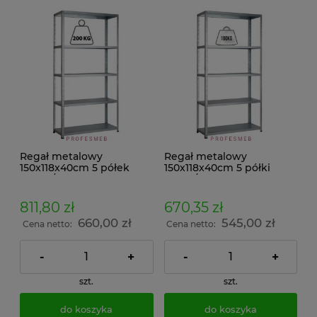
Regał metalowy
Regał metalowy
150x118x40cm 5 półek
150x118x40cm 5 półki
200kg/p ocynkowany
100kg/p ocynkowany
skręcany śrubowo na
skręcany śrubowo na
dokumenty w archiwum i
dokumenty w archiwum i
811,80 zł
670,35 zł
do magazynu
do magazynu
660,00 zł
545,00 zł
Cena netto:
Cena netto:
-
+
-
+
szt.
szt.
do koszyka
do koszyka