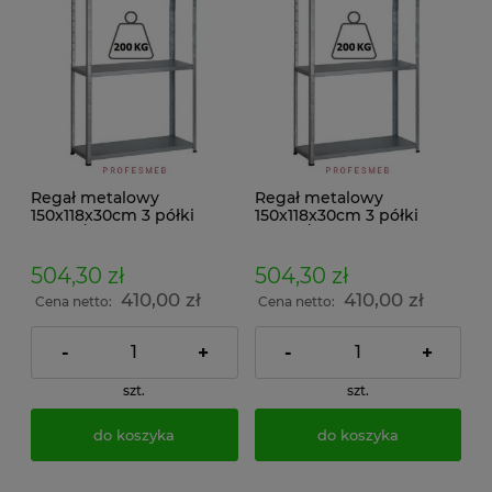
Regał metalowy
Regał metalowy
150x118x30cm 3 półki
150x118x30cm 3 półki
200kg/p malowany
200kg/p ocynkowany
skręcany śrubowo na
skręcany śrubowo na
dokumenty w archiwum i
dokumenty w archiwum i
504,30 zł
504,30 zł
do magazynu
do magazynu
410,00 zł
410,00 zł
Cena netto:
Cena netto:
-
+
-
+
szt.
szt.
do koszyka
do koszyka