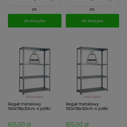
szt.
szt.
do koszyka
do koszyka
Regał metalowy
Regał metalowy
150x118x30cm 4 półki
150x118x30cm 4 półki
200kg/p malowany
200kg/p ocynkowany
skręcany śrubowo na
skręcany śrubowo na
dokumenty w archiwum i
dokumenty w archiwum i
615,00 zł
615,00 zł
do magazynu
do magazynu