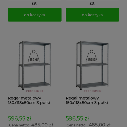
szt.
szt.
do koszyka
do koszyka
Regał metalowy
Regał metalowy
150x118x50cm 3 półki
150x118x50cm 3 półki
150kg/p malowany
150kg/p ocynkowany
skręcany śrubowo na
skręcany śrubowo na
dokumenty w archiwum i
dokumenty w archiwum i
596,55 zł
596,55 zł
do magazynu
do magazynu
485,00 zł
485,00 zł
Cena netto:
Cena netto: