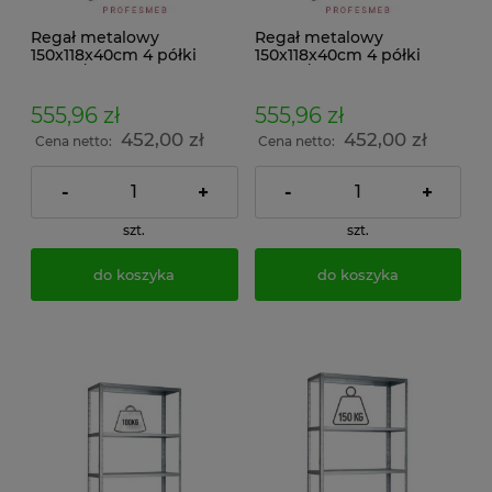
Regał metalowy
Regał metalowy
150x118x40cm 4 półki
150x118x40cm 4 półki
200kg/p malowany
200kg/p ocynkowany
skręcany śrubowo na
skręcany śrubowo na
dokumenty w archiwum i
dokumenty w archiwum i
555,96 zł
555,96 zł
do magazynu
do magazynu
452,00 zł
452,00 zł
Cena netto:
Cena netto:
-
+
-
+
szt.
szt.
do koszyka
do koszyka