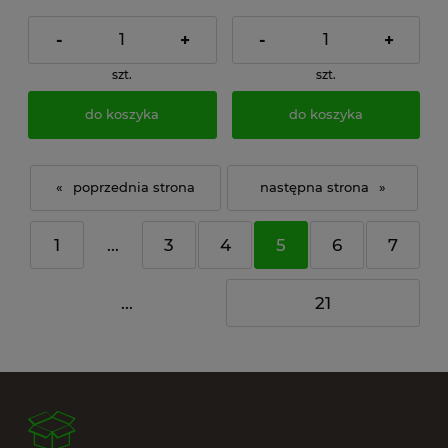
-
+
-
+
szt.
szt.
do koszyka
do koszyka
«
»
1
...
3
4
5
6
7
...
21