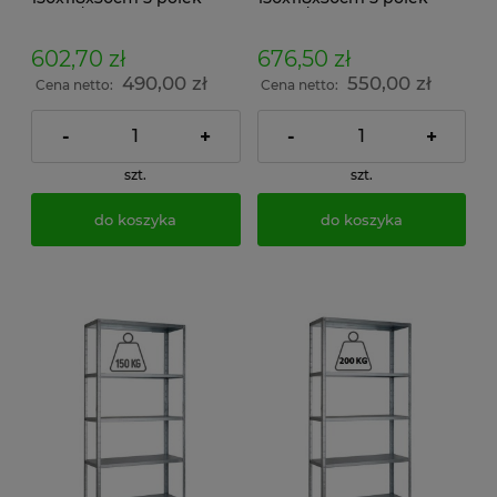
100kg/p malowany
150kg/p malowany
skręcany śrubowo na
skręcany śrubowo na
dokumenty w archiwum i
dokumenty w archiwum i
602,70 zł
676,50 zł
do magazynu
do magazynu
490,00 zł
550,00 zł
Cena netto:
Cena netto:
-
+
-
+
szt.
szt.
do koszyka
do koszyka