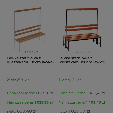
Ławka szatniowa z
Ławka szatniowa z
wieszakami 100cm ławko-
wieszakami 100cm ławko-
wieszak jednostronny
wieszak dwustronny Łsz2
Łsz1
836,89 zł
1 263,21 zł
Cena regularna:
1 023,36 zł
Cena regularna:
1 403,43 zł
Najniższa cena:
1 023,36 zł
Najniższa cena:
1 403,43 zł
Se
Szafa metalowa MSWV 110/5-35 Malow do
Fo
Ar
ładowania elektronarzędzi 3 półki z listwą zasilającą
po
680,40 zł
1 027,00 zł
5 gniazdek 104x100x50cm
ob