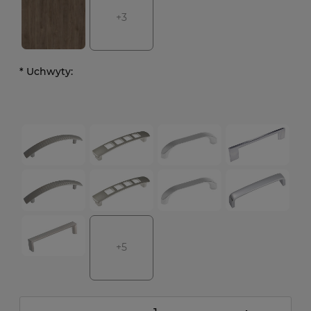
+3
*
Uchwyty:
+5