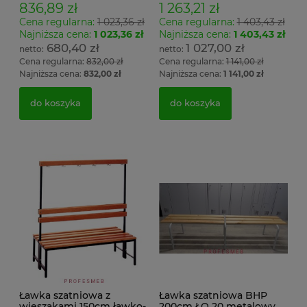
836,89 zł
1 263,21 zł
Cena regularna:
1 023,36 zł
Cena regularna:
1 403,43 zł
Najniższa cena:
1 023,36 zł
Najniższa cena:
1 403,43 zł
680,40 zł
1 027,00 zł
Cena regularna:
832,00 zł
Cena regularna:
1 141,00 zł
Najniższa cena:
832,00 zł
Najniższa cena:
1 141,00 zł
do koszyka
do koszyka
Ławka szatniowa z
Ławka szatniowa BHP
wieszakami 150cm ławko-
200cm ŁO 20 metalowy