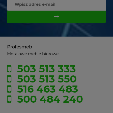
Profesmeb
Metalowe meble biurowe
503 513 333
503 513 550
516 463 483
500 484 240