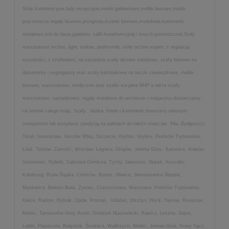
Stoły konferencyjne,lady recepcyjne,meble gabinetowe,meble biurowe,meble
pracownicze regały biurowe,przegrody,ścianki biurowe,modułowe,kontenerki
metalowe,stół do biura,gabinetu, salki konefrencyjnej i innych pomieszczeń,Stoły
warsztatowe techno, light, malow, profesmeb, stoły techno expert, z regulacją
wysokości, z szufladami, na narzędzia,szafy aktowe metalowe, szafy biurowe na
dokumenty i segregatory oraz szafy kartotekowe na teczki zawieszkowe, meble
biurowe, warsztatowe, medyczne oraz szafki socjalne BHP a także szafy
warsztatowe, narzędziowe, regały metalowe do archiwum i magazynu dostarczamy
na terenie całego kraju. Szafy , biurka, fotele i kontenerki dowozimy własnym
transportem lub wysyłamy spedycją na paletach do takich miast jak: Piła, Bydgoszcz,
Toruń, Inowrocław, Gorzów Wlkp, Szczecin, Gryfino, Gryfice, Piotrków Trybunalski,
Łódź, Tarnów, Zamość, Wrocław, Legnica, Głogów, Jelenia Góra, Katowice, Kraków,
Sosnowiec, Rybnik, Dąbrowa Górnicza, Tychy, Jaworzno, Słupsk, Koszalin,
Kołobrzeg, Ruda Śląska, Chorzów, Bytom, Gliwice, Siemianowice Śląskie,
Mysłowice, Bielsko Biała, Żywiec, Częstochowa, Warszawa, Piotrków Trybunalski,
Kielce, Radom, Rybnik, Opole, Poznań, Gdańsk, Olsztyn, Płock, Tarnów, Rzeszów,
Mielec, Tarnowskie Góry, Konin, Grodzisk Mazowiecki, Rawicz, Leszno, Sopot,
Lublin, Piaseczno, Białystok, Świdnica, Wałbrzych, Mielec, Jelenia Góra, Nowy Sącz,