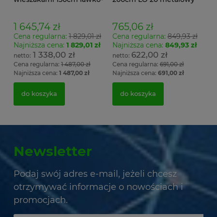
wieszak dwustronny
stelaż. siedzisko z drewna
Łsz2a
1 645,74 zł
765,06 zł
Cena regularna:
1 829,01 zł
Cena regularna:
849,93 zł
Najniższa cena:
1 829,01 zł
Najniższa cena:
849,93 zł
1 338,00 zł
622,00 zł
Cena regularna:
1 487,00 zł
Cena regularna:
691,00 zł
Najniższa cena:
1 487,00 zł
Najniższa cena:
691,00 zł
do koszyka
do koszyka
Newsletter
Podaj swój adres e-mail, jeżeli chcesz
otrzymywać informacje o nowościach i
promocjach.