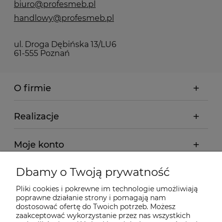
biuro@profesmeb.pl
handlowy@profesmeb.pl
ul. Droga Dębińska 13/LU6
61-555 Poznań
O firmie
Realizacje
Moje konto
Dbamy o Twoją prywatność
Regulamin
Pliki cookies i pokrewne im technologie umożliwiają
poprawne działanie strony i pomagają nam
Dostawa - realizacja
dostosować ofertę do Twoich potrzeb. Możesz
zaakceptować wykorzystanie przez nas wszystkich