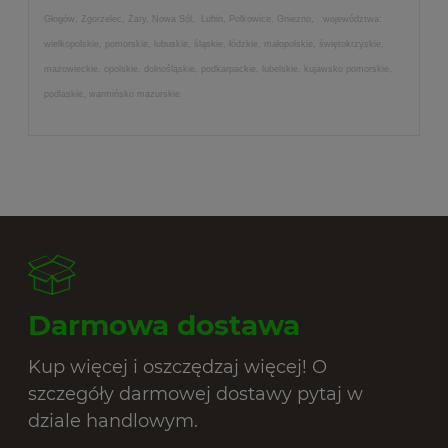
Głogów, Zgorzelec, Żary, Nowa Sól, Lubin, Polkowice, Gniezno, województwa:
wielkopolskie, pomorskie, lubuskie, śląskie, łódzkie, małopolskie, świętokrzyskie,
mazowieckie, opolskie, dolnośląskie, podkarpackie, lubelskie, kujawsko pomorskie,
podlaskie, warmińsko mazurskie
Darmowa dostawa
Kup więcej i oszczędzaj więcej! O
szczegóły darmowej dostawy pytaj w
dziale handlowym.