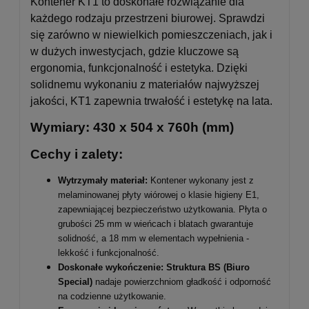
Kontener KT1 to doskonałe rozwiązanie dla
każdego rodzaju przestrzeni biurowej. Sprawdzi
się zarówno w niewielkich pomieszczeniach, jak i
w dużych inwestycjach, gdzie kluczowe są
ergonomia, funkcjonalność i estetyka. Dzięki
solidnemu wykonaniu z materiałów najwyższej
jakości, KT1 zapewnia trwałość i estetykę na lata.
Wymiary: 430 x 504 x 760h (mm)
Cechy i zalety:
Wytrzymały materiał:
Kontener wykonany jest z
melaminowanej płyty wiórowej o klasie higieny E1,
zapewniającej bezpieczeństwo użytkowania. Płyta o
grubości 25 mm w wieńcach i blatach gwarantuje
solidność, a 18 mm w elementach wypełnienia -
lekkość i funkcjonalność.
Doskonałe wykończenie:
Struktura BS (Biuro
Special)
nadaje powierzchniom gładkość i odporność
na codzienne użytkowanie.