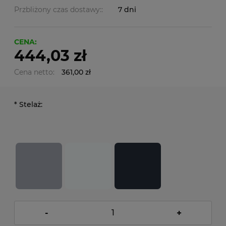
Przbliżony czas dostawy::
7 dni
CENA:
444,03 zł
Cena netto:
361,00 zł
*
Stelaż:
-
+