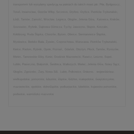
transportem lub wysyłamy spedycją na paletach do takich miast jak: Piła, Bydgoszcz,
Toruń, Inowrocław, Gorzów Wlkp, Szczecin, Gryfino, Gryfice, Piotrków Trybunalski,
Łódź, Tarnów, Zamość, Wrocław, Legnica, Głogów, Jelenia Góra, Katowice, Kraków,
Sosnowiec, Rybnik, Dąbrowa Górnicza, Tychy, Jaworzno, Słupsk, Koszalin,
Kołobrzeg, Ruda Śląska, Chorzów, Bytom, Gliwice, Siemianowice Śląskie,
Mysłowice, Bielsko Biała, Żywiec, Częstochowa, Warszawa, Piotrków Trybunalski,
Kielce, Radom, Rybnik, Opole, Poznań, Gdańsk, Olsztyn, Płock, Tarnów, Rzeszów,
Mielec, Tarnowskie Góry, Konin, Grodzisk Mazowiecki, Rawicz, Leszno, Sopot,
Lublin, Piaseczno, Białystok, Świdnica, Wałbrzych, Mielec, Jelenia Góra, Nowy Sącz,
Głogów, Zgorzelec, Żary, Nowa Sól, Lubin, Polkowice, Gniezno, województwa:
wielkopolskie, pomorskie, lubuskie, śląskie, łódzkie, małopolskie, świętokrzyskie,
mazowieckie, opolskie, dolnośląskie, podkarpackie, lubelskie, kujawsko pomorskie,
podlaskie, warmińsko mazurskie