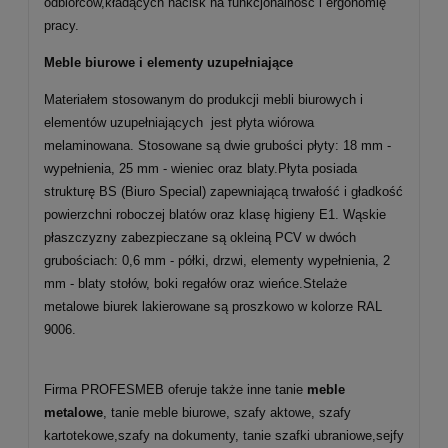
odbiorców,kładących nacisk na funkcjonalność i ergonomię
pracy.
Meble biurowe i elementy uzupełniające
Materiałem stosowanym do produkcji mebli biurowych i
elementów uzupełniających jest płyta wiórowa
melaminowana. Stosowane są dwie grubości płyty: 18 mm -
wypełnienia, 25 mm - wieniec oraz blaty.Płyta posiada
strukturę BS (Biuro Special) zapewniającą trwałość i gładkość
powierzchni roboczej blatów oraz klasę higieny E1. Wąskie
płaszczyzny zabezpieczane są okleiną PCV w dwóch
grubościach: 0,6 mm - półki, drzwi, elementy wypełnienia, 2
mm - blaty stołów, boki regałów oraz wieńce.
Stelaże
metalowe biurek lakierowane są proszkowo w kolorze RAL
9006.
Firma PROFESMEB oferuje także inne tanie
meble
metalowe
, tanie meble biurowe, szafy aktowe, szafy
kartotekowe,szafy na dokumenty, tanie szafki ubraniowe,sejfy