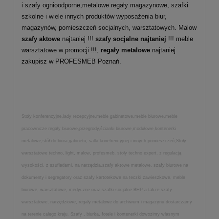
i szafy ognioodporne,metalowe regały magazynowe, szafki
szkolne i wiele innych produktów wyposażenia biur,
magazynów, pomieszczeń socjalnych, warsztatowych. Malow
szafy aktowe
najtaniej !!!
szafy socjalne najtaniej
!!! meble
warsztatowe w promocji !!!,
regały metalowe
najtaniej
zakupisz w PROFESMEB Poznań.
Stoły konferencyjne,lady recepcyjne,meble gabinetowe,meble biurowe,meble
pracownicze regały biurowe,przegrody,ścianki biurowe,modułowe,kontenerki
metalowe,stół do biura,gabinetu, salki konefrencyjnej i innych pomieszczeń,Stoły
warsztatowe techno, light, malow, profesmeb, stoły techno expert, z regulacją
wysokości, z szufladami, na narzędzia,szafy aktowe metalowe, szafy biurowe na
dokumenty i segregatory oraz szafy kartotekowe na teczki zawieszkowe, meble
biurowe, warsztatowe, medyczne oraz szafki socjalne BHP a także szafy
warsztatowe, narzędziowe, regały metalowe do archiwum i magazynu dostarczamy
na terenie całego kraju. Szafy , biurka, fotele i kontenerki dowozimy własnym