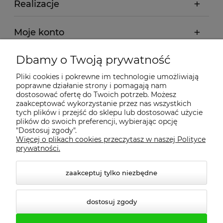
Realizacje
Moje konto
Dbamy o Twoją prywatność
Regulamin
Pliki cookies i pokrewne im technologie umożliwiają
poprawne działanie strony i pomagają nam
Dostawa - realizacja
dostosować ofertę do Twoich potrzeb. Możesz
zaakceptować wykorzystanie przez nas wszystkich
tych plików i przejść do sklepu lub dostosować użycie
Gwarancja i zwroty
plików do swoich preferencji, wybierając opcję
"Dostosuj zgody".
Więcej o plikach cookies przeczytasz w naszej Polityce
Pomoc
prywatności.
zaakceptuj tylko niezbędne
dostosuj zgody