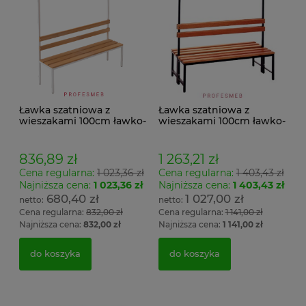
Ławka szatniowa z
Ławka szatniowa z
wieszakami 100cm ławko-
wieszakami 100cm ławko-
wieszak jednostronny
wieszak dwustronny Łsz2
Łsz1
836,89 zł
1 263,21 zł
Cena regularna:
1 023,36 zł
Cena regularna:
1 403,43 zł
Najniższa cena:
1 023,36 zł
Najniższa cena:
1 403,43 zł
680,40 zł
1 027,00 zł
Cena regularna:
832,00 zł
Cena regularna:
1 141,00 zł
Najniższa cena:
832,00 zł
Najniższa cena:
1 141,00 zł
do koszyka
do koszyka