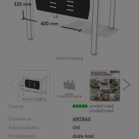
undefined
Ocena:
undefined
Dostawca:
ANTRAX
Kod produktu:
Os1
Dostepność::
duża ilość