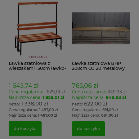
Ławka szatniowa z
Ławka szatniowa BHP
wieszakami 150cm ławko-
200cm ŁO 20 metalowy
wieszak dwustronny
stelaż. siedzisko z drewna
Łsz2a
1 645,74 zł
765,06 zł
Cena regularna:
1 829,01 zł
Cena regularna:
849,93 zł
Najniższa cena:
1 829,01 zł
Najniższa cena:
849,93 zł
1 338,00 zł
622,00 zł
Cena regularna:
1 487,00 zł
Cena regularna:
691,00 zł
Najniższa cena:
1 487,00 zł
Najniższa cena:
691,00 zł
do koszyka
do koszyka