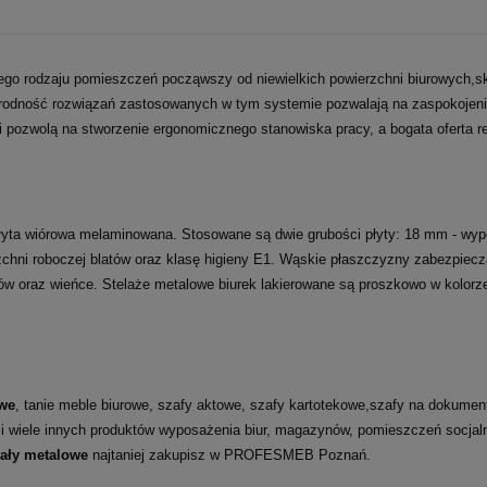
go rodzaju pomieszczeń począwszy od niewielkich powierzchni biurowych,
orodność rozwiązań zastosowanych w tym systemie pozwalają na zaspokojenie
i pozwolą na stworzenie ergonomicznego stanowiska pracy, a bogata oferta 
łyta wiórowa melaminowana. Stosowane są dwie grubości płyty: 18 mm - wypełn
rzchni roboczej blatów oraz klasę higieny E1. Wąskie płaszczyzny zabezpiec
ałów oraz wieńce. Stelaże metalowe biurek lakierowane są proszkowo w kolor
we
, tanie meble biurowe, szafy aktowe, szafy kartotekowe,szafy na dokumenty
 i wiele innych produktów wyposażenia biur, magazynów, pomieszczeń socja
gały metalowe
najtaniej zakupisz w PROFESMEB Poznań.