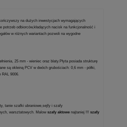
skończywszy na dużych inwestycjach wymagających
 potrzeb odbiorców,kładących nacisk na funkcjonalność i
regałów w różnych wariantach pozwoli na wygodne
ienia, 25 mm - wieniec oraz blaty.Płyta posiada strukturę
zane są okleiną PCV w dwóch grubościach: 0,6 mm - półki,
ze RAL 9006.
, tanie szafki ubraniowe,sejfy i szafy
lnych, warsztatowych. Malow
szafy aktowe
najtaniej !!!
szafy