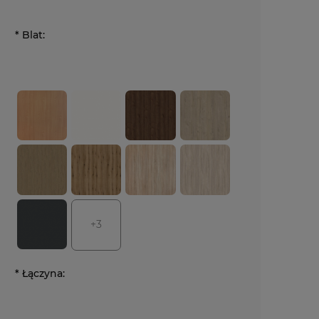
*
Blat:
+3
*
Łączyna: