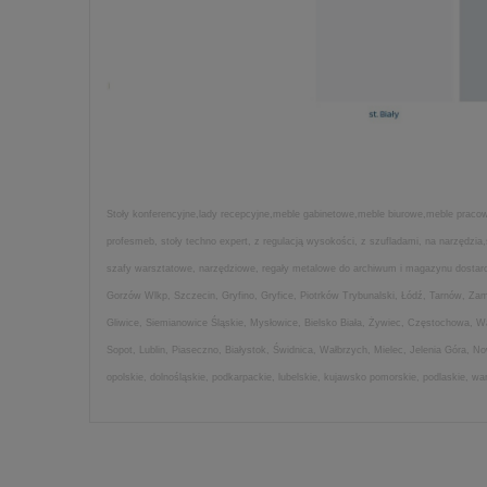
Stoły konferencyjne,lady recepcyjne,meble gabinetowe,meble biurowe,meble pracown
profesmeb, stoły techno expert, z regulacją wysokości, z szufladami, na narzędz
szafy warsztatowe, narzędziowe, regały metalowe do archiwum i magazynu dostarcza
Gorzów Wlkp, Szczecin, Gryfino, Gryfice, Piotrków Trybunalski, Łódź, Tarnów, Z
Gliwice, Siemianowice Śląskie, Mysłowice, Bielsko Biała, Żywiec, Częstochowa, 
Sopot, Lublin, Piaseczno, Białystok, Świdnica, Wałbrzych, Mielec, Jelenia Góra, 
opolskie, dolnośląskie, podkarpackie, lubelskie, kujawsko pomorskie, podlaskie, w