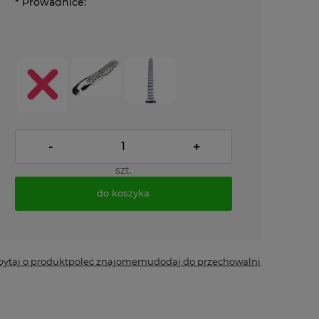
*
Prowadnice:
-
+
szt.
do koszyka
*
- Pole wymagane
pytaj o produkt
poleć znajomemu
dodaj do przechowalni