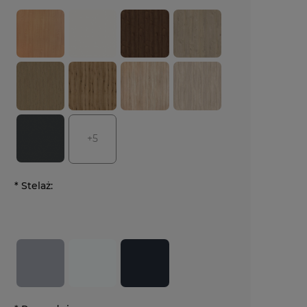
+5
*
Stelaż: