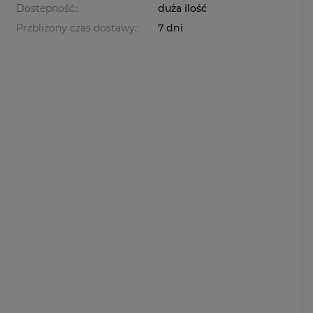
Dostepność::
duża ilość
Przbliżony czas dostawy::
7 dni