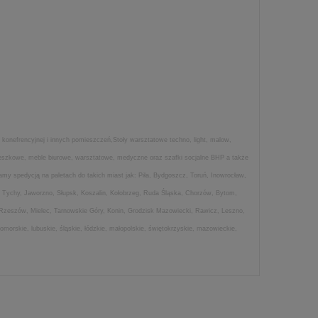
 konefrencyjnej i innych pomieszczeń,Stoły warsztatowe techno, light, malow,
wieszkowe, meble biurowe, warsztatowe, medyczne oraz szafki socjalne BHP a także
my spedycją na paletach do takich miast jak: Piła, Bydgoszcz, Toruń, Inowrocław,
 Tychy, Jaworzno, Słupsk, Koszalin, Kołobrzeg, Ruda Śląska, Chorzów, Bytom,
 Rzeszów, Mielec, Tarnowskie Góry, Konin, Grodzisk Mazowiecki, Rawicz, Leszno,
morskie, lubuskie, śląskie, łódzkie, małopolskie, świętokrzyskie, mazowieckie,