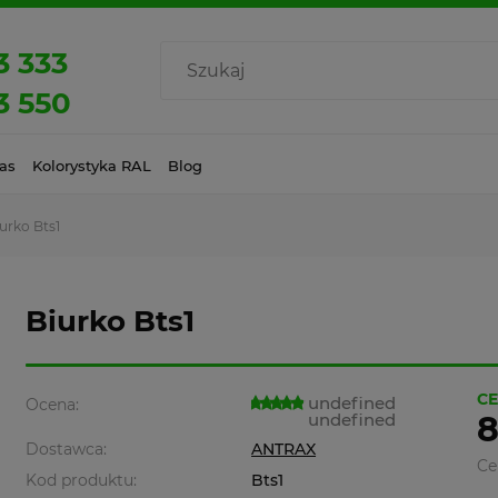
3 333
3 550
as
Kolorystyka RAL
Blog
urko Bts1
Biurko Bts1
CE
undefined
Ocena:
undefined
8
Dostawca:
ANTRAX
Ce
Kod produktu:
Bts1