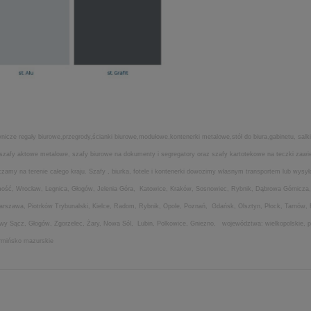
icze regały biurowe,przegrody,ścianki biurowe,modułowe,kontenerki metalowe,stół do biura,gabinetu, salki
ia,szafy aktowe metalowe, szafy biurowe na dokumenty i segregatory oraz szafy kartotekowe na teczki za
my na terenie całego kraju. Szafy , biurka, fotele i kontenerki dowozimy własnym transportem lub wysyła
amość, Wrocław, Legnica, Głogów, Jelenia Góra, Katowice, Kraków, Sosnowiec, Rybnik, Dąbrowa Górnicza,
Warszawa, Piotrków Trybunalski, Kielce, Radom, Rybnik, Opole, Poznań, Gdańsk, Olsztyn, Płock, Tarnów,
Nowy Sącz, Głogów, Zgorzelec, Żary, Nowa Sól, Lubin, Polkowice, Gniezno, województwa: wielkopolskie, po
armińsko mazurskie