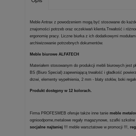
Opis
Meble Antrax z powodzeniem mogą być stosowane do każde
znajomości potrzeb oraz oczekiwań klienta.Trwałość i różn
ergonomię pracy. Liczne biurka z ich dodatkowymi modułam
archiwizowanie potrzebnych dokumentów.
Meble biurowe ALFATECH
Materiałem stosowanym do produkcji mebli biurowych jest p
BS (Biuro Special) zapewniającą trwałość i gładkość powie
drzwi, elementy wypełnienia, 2 mm - blaty stołów, boki reg
Produkt dostępny w 12 kolorach.
Firma PROFESMEB oferuje także inne tanie
meble metalo
ognioodporne,metalowe regały magazynowe, szafki szkolne
socjalne najtaniej
!!! meble warsztatowe w promocji !!!,
re