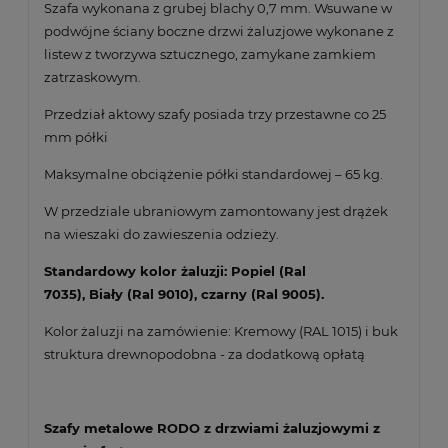
Szafa wykonana z grubej blachy 0,7 mm. Wsuwane w
podwójne ściany boczne drzwi żaluzjowe wykonane z
listew z tworzywa sztucznego, zamykane zamkiem
zatrzaskowym.
Przedział aktowy szafy posiada trzy przestawne co 25
mm półki
Maksymalne obciążenie półki standardowej – 65 kg.
W przedziale ubraniowym zamontowany jest drążek
na wieszaki do zawieszenia odzieży.
Standardowy kolor żaluzji: Popiel (Ral
7035), Biały (Ral 9010), czarny (Ral 9005).
Kolor żaluzji na zamówienie: Kremowy (RAL 1015) i buk
struktura drewnopodobna - za dodatkową opłatą
Szafy metalowe RODO z drzwiami żaluzjowymi z