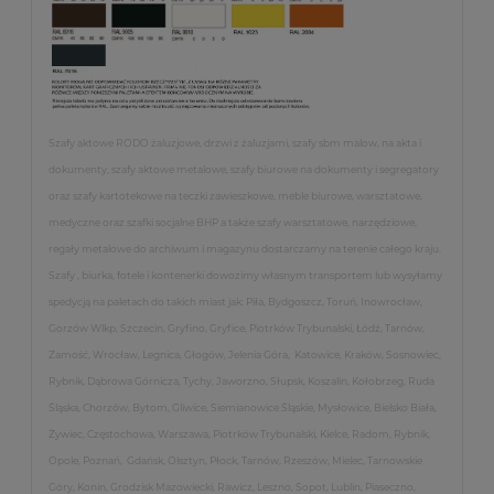
Szafy aktowe RODO żaluzjowe, drzwi z żaluzjami, szafy sbm malow, na akta i
dokumenty, szafy aktowe metalowe, szafy biurowe na dokumenty i segregatory
oraz szafy kartotekowe na teczki zawieszkowe, meble biurowe, warsztatowe,
medyczne oraz szafki socjalne BHP a także szafy warsztatowe, narzędziowe,
regały metalowe do archiwum i magazynu dostarczamy na terenie całego kraju.
Szafy , biurka, fotele i kontenerki dowozimy własnym transportem lub wysyłamy
spedycją na paletach do takich miast jak: Piła, Bydgoszcz, Toruń, Inowrocław,
Gorzów Wlkp, Szczecin, Gryfino, Gryfice, Piotrków Trybunalski, Łódź, Tarnów,
Zamość, Wrocław, Legnica, Głogów, Jelenia Góra, Katowice, Kraków, Sosnowiec,
Rybnik, Dąbrowa Górnicza, Tychy, Jaworzno, Słupsk, Koszalin, Kołobrzeg, Ruda
Śląska, Chorzów, Bytom, Gliwice, Siemianowice Śląskie, Mysłowice, Bielsko Biała,
Żywiec, Częstochowa, Warszawa, Piotrków Trybunalski, Kielce, Radom, Rybnik,
Opole, Poznań, Gdańsk, Olsztyn, Płock, Tarnów, Rzeszów, Mielec, Tarnowskie
Góry, Konin, Grodzisk Mazowiecki, Rawicz, Leszno, Sopot, Lublin, Piaseczno,