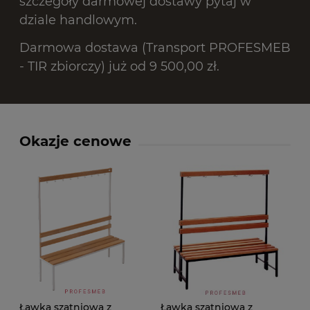
szczegóły darmowej dostawy pytaj w
dziale handlowym.
Darmowa dostawa (Transport PROFESMEB
- TIR zbiorczy) już od 9 500,00 zł.
Okazje cenowe
Ławka szatniowa z
Ławka szatniowa z