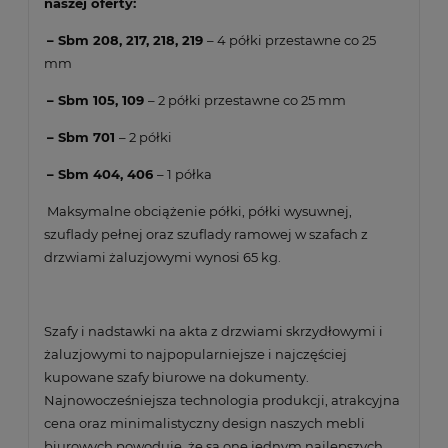
naszej oferty:
– Sbm 208, 217, 218, 219
– 4 półki przestawne co 25
mm
– Sbm 105, 109
– 2 półki przestawne co 25 mm
– Sbm 701
– 2 półki
– Sbm 404, 406
– 1 półka
Maksymalne obciążenie półki, półki wysuwnej,
szuflady pełnej oraz szuflady ramowej w szafach z
drzwiami żaluzjowymi wynosi 65 kg.
Szafy i nadstawki na akta z drzwiami skrzydłowymi i
żaluzjowymi to najpopularniejsze i najczęściej
kupowane szafy biurowe na dokumenty.
Najnowocześniejsza technologia produkcji, atrakcyjna
cena oraz minimalistyczny design naszych mebli
biurowych powoduje, że są one jednym najlepszych