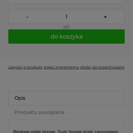
-
+
szt.
do koszyka
*
- Pole wymagane
zapytaj o produkt
poleć znajomemu
dodaj do przechowalni
Opis
Produkty powiązane
Metalowe meble biurowe. Szafy biurowe dzięki zastosowaniu