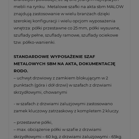
mebli na rynku. Metalowe szafki na akta sbm MALOW
znajdują zastosowanie w wielu branżach dzięki
szerokiej konfiguracji i wielu opcjom wyposażenia
wnętrza: półki przestawne co 25 mm, półki wysuwne,
szuflady pełne, szuflady ramowe, szuflady ociekowe
tzw. półko-wanienki.
STANDARDOWE WYPOSAŻENIE SZAF
METALOWYCH SBM NA AKTA, DOKUMENTACJĘ
RODO.
– uchwyt drzwiowy z zamkiem blokującym w 2
punktach (góra i dół drzwi) w szafach z drzwiami
skrzydłowymi, chowanymi
- w szafach z drzwiami żaluzjowymi zastosowano
zamek kluczowy zatrzaskowy z kompletem 2 kluczy.
– przestawne półki,
– max. obciążenie półki w szafie z drzwiami
skrzydłowymi – 60 kg, z drzwiami żaluzjowymi - 65kg.