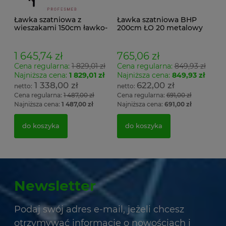
Ławka szatniowa z
Ławka szatniowa BHP
wieszakami 150cm ławko-
200cm ŁO 20 metalowy
wieszak dwustronny
stelaż. siedzisko z drewna
Łsz2a
1 645,74 zł
765,06 zł
Cena regularna:
1 829,01 zł
Cena regularna:
849,93 zł
Najniższa cena:
1 829,01 zł
Najniższa cena:
849,93 zł
1 338,00 zł
622,00 zł
Cena regularna:
1 487,00 zł
Cena regularna:
691,00 zł
Najniższa cena:
1 487,00 zł
Najniższa cena:
691,00 zł
do koszyka
do koszyka
Newsletter
Podaj swój adres e-mail, jeżeli chcesz
otrzymywać informacje o nowościach i