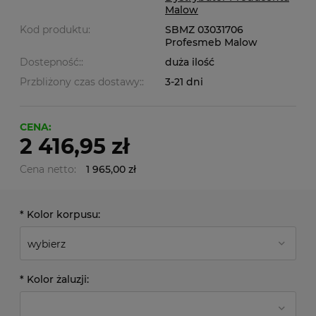
Malow
Kod produktu:
SBMZ 03031706
Profesmeb Malow
Dostepność::
duża ilość
Przbliżony czas dostawy::
3-21 dni
CENA:
2 416,95 zł
Cena netto:
1 965,00 zł
*
Kolor korpusu:
*
Kolor żaluzji: