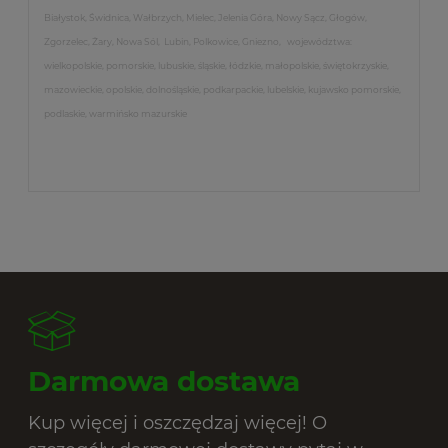
Białystok, Świdnica, Wałbrzych, Mielec, Jelenia Góra, Nowy Sącz, Głogów,
Zgorzelec, Żary, Nowa Sól, Lubin, Polkowice, Gniezno, województwa:
wielkopolskie, pomorskie, lubuskie, śląskie, łódzkie, małopolskie, świętokrzyskie,
mazowieckie, opolskie, dolnośląskie, podkarpackie, lubelskie, kujawsko pomorskie,
podlaskie, warmińsko mazurskie
Darmowa dostawa
Kup więcej i oszczędzaj więcej! O