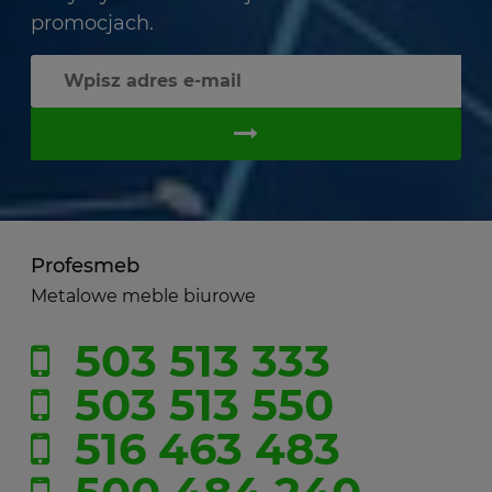
promocjach.
Profesmeb
Metalowe meble biurowe
503 513 333
503 513 550
516 463 483