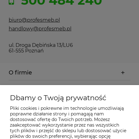
500 484 240
biuro@profesmeb.pl
handlowy@profesmeb.pl
ul. Droga Dębińska 13/LU6
61-555 Poznań
O firmie
Realizacje
Dbamy o Twoją prywatność
Moje konto
Pliki cookies i pokrewne im technologie umożliwiają
poprawne działanie strony i pomagają nam
dostosować ofertę do Twoich potrzeb. Możesz
Regulamin
zaakceptować wykorzystanie przez nas wszystkich
tych plików i przejść do sklepu lub dostosować użycie
plików do swoich preferencji, wybierając opcję