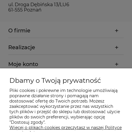
ul. Droga Dębińska 13/LU6
61-555 Poznań
O firmie
Realizacje
Moje konto
Dbamy o Twoją prywatność
Regulamin
Pliki cookies i pokrewne im technologie umożliwiają
poprawne działanie strony i pomagają nam
Dostawa - realizacja
dostosować ofertę do Twoich potrzeb. Możesz
zaakceptować wykorzystanie przez nas wszystkich
tych plików i przejść do sklepu lub dostosować użycie
Gwarancja i zwroty
plików do swoich preferencji, wybierając opcję
"Dostosuj zgody".
Więcej o plikach cookies przeczytasz w naszej Polityce
Pomoc