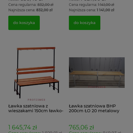
Cena regularna:
832,00 zł
Cena regularna:
1 141,00 zł
Najniższa cena:
832,00 zł
Najniższa cena:
1 141,00 zł
do koszyka
do koszyka
Ławka szatniowa z
Ławka szatniowa BHP
wieszakami 150cm ławko-
200cm ŁO 20 metalowy
wieszak dwustronny
stelaż. siedzisko z drewna
Łsz2a
1 645,74 zł
765,06 zł