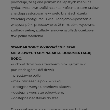
powoduje, że są one jednym najlepszych mebli na
rynku. Metalowe szafki na akta Profesmeb Sbm Malow
znajdują zastosowanie w wielu branżach dzięki
szerokiej konfiguracji i wielu opcjom wyposażenia
wnętrza: półki przestawne co 25 mm, półki wysuwne,
szuflady pełne, szuflady ramowe, szuflady ociekowe
tzw. półko-wanienki.
STANDARDOWE WYPOSAŻENIE SZAF
METALOWYCH SBM NA AKTA, DOKUMENTACJĘ
RODO.
– uchwyt drzwiowy z zamkiem blokującym w 2
punktach (góra i dół drzwi),
– przestawne półki,
– max. obciążenie półki – 60 kg,
– dostępna wersja ubraniowo-aktowa,
– dostępna wersja ze schowkiem,
– dostępne nadstawki do szaf.
Drzwi szaf posiadają schowane zawiasy. Uchwyt