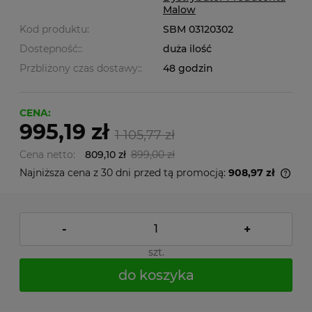
Malow
Kod produktu:
SBM 03120302
Dostepność::
duża ilość
Przbliżony czas dostawy::
48 godzin
CENA:
995,19 zł
1 105,77 zł
Cena netto:
809,10 zł
899,00 zł
Najniższa cena z 30 dni przed tą promocją:
908,97 zł
-
+
szt.
do koszyka