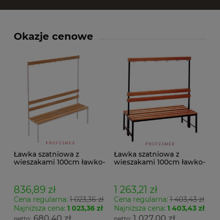
Okazje cenowe
Ławka szatniowa z
Ławka szatniowa z
wieszakami 100cm ławko-
wieszakami 100cm ławko-
wieszak jednostronny
wieszak dwustronny Łsz2
Łsz1
836,89 zł
1 263,21 zł
Cena regularna:
1 023,36 zł
Cena regularna:
1 403,43 zł
Najniższa cena:
1 023,36 zł
Najniższa cena:
1 403,43 zł
680,40 zł
1 027,00 zł