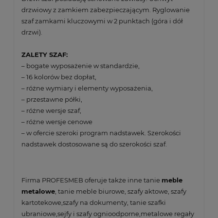
drzwiowy z zamkiem zabezpieczającym. Ryglowanie
szaf zamkami kluczowymi w 2 punktach (góra i dół
drzwi).
ZALETY SZAF:
– bogate wyposażenie w standardzie,
– 16 kolorów bez dopłat,
– różne wymiary i elementy wyposażenia,
– przestawne półki,
– różne wersje szaf,
– różne wersje cenowe
– w ofercie szeroki program nadstawek. Szerokości
nadstawek dostosowane są do szerokości szaf.
Firma PROFESMEB oferuje także inne tanie
meble
metalowe
, tanie meble biurowe, szafy aktowe, szafy
kartotekowe,szafy na dokumenty, tanie szafki
ubraniowe,sejfy i szafy ognioodporne,metalowe regały