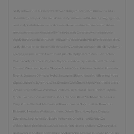
Szafy aktowe RODO żaluzjowe, drzwi z żaluzjami, szafy sbm malow, na akta i
dokumenty, szafy aktowe metalowe, szafy biurowe na dokumenty i segregatory
oraz szafy kartotekowe na teczki zawieszkowe, meble biurowe, warsztatowe,
medyczne oraz szafki socjalne BHP a także szafy warsztatowe, narzędziowe,
regały metalowe do archiwum i magazynu dostarczamy na terenie całego kraju.
Szafy , biurka, fotele i kontenerki dowozimy własnym transportem lub wysyłamy
spedycją na paletach do takich miast jak: Piła, Bydgoszcz, Toruń, Inowrocław,
Gorzów Wlkp, Szczecin, Gryfino, Gryfice, Piotrków Trybunalski, Łódź, Tarnów,
Zamość, Wrocław, Legnica, Głogów, Jelenia Góra, Katowice, Kraków, Sosnowiec,
Rybnik, Dąbrowa Górnicza, Tychy, Jaworzno, Słupsk, Koszalin, Kołobrzeg, Ruda
Śląska, Chorzów, Bytom, Gliwice, Siemianowice Śląskie, Mysłowice, Bielsko Biała,
Żywiec, Częstochowa, Warszawa, Piotrków Trybunalski, Kielce, Radom, Rybnik,
Opole, Poznań, Gdańsk, Olsztyn, Płock, Tarnów, Rzeszów, Mielec, Tarnowskie
Góry, Konin, Grodzisk Mazowiecki, Rawicz, Leszno, Sopot, Lublin, Piaseczno,
Białystok, Świdnica, Wałbrzych, Mielec, Jelenia Góra, Nowy Sącz, Głogów,
Zgorzelec, Żary, Nowa Sól, Lubin, Polkowice, Gniezno, województwa:
wielkopolskie, pomorskie, lubuskie, śląskie, łódzkie, małopolskie, świętokrzyskie,
mazowieckie, opolskie, dolnośląskie, podkarpackie, lubelskie, kujawsko pomorskie,