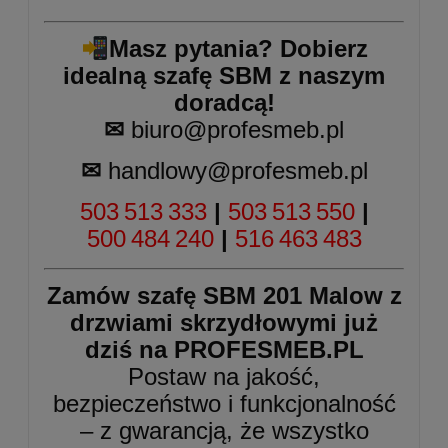
Masz pytania? Dobierz
idealną szafę SBM z naszym
doradcą!
✉
biuro@profesmeb.pl
✉
handlowy@profesmeb.pl
503 513 333
|
503 513 550
|
500 484 240
|
516 463 483
Zamów szafę SBM 201 Malow z
drzwiami skrzydłowymi już
dziś na
PROFESMEB.PL
Postaw na jakość,
bezpieczeństwo i funkcjonalność
– z gwarancją, że wszystko