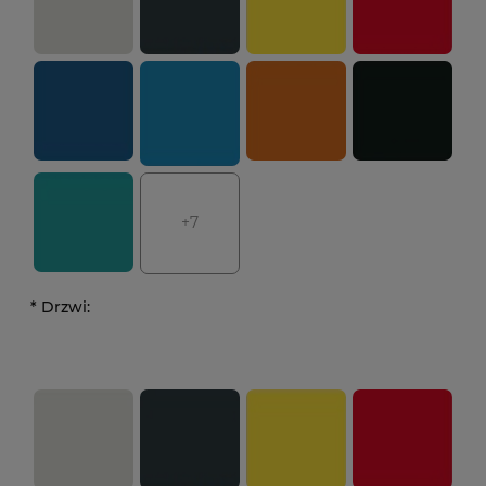
+7
*
Drzwi: