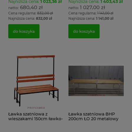
Najniższa cena:
1 023,36 zł
Najniższa cena:
1 403,43 zł
680,40 zł
1 027,00 zł
Cena regularna:
832,00 zł
Cena regularna:
1 141,00 zł
Najniższa cena:
832,00 zł
Najniższa cena:
1 141,00 zł
do koszyka
do koszyka
Ławka szatniowa z
Ławka szatniowa BHP
wieszakami 150cm ławko-
200cm ŁO 20 metalowy
wieszak dwustronny
stelaż. siedzisko z drewna
Łsz2a