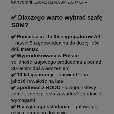
kancelarii.
Zobacz szafę SBM 203 M LX ➜
✅ Dlaczego warto wybrać szafę
SBM?
✔️ Pomieści aż do 35 segregatorów A4
– nawet 5 rzędów, idealna do dużej ilości
dokumentacji
✔️ Wyprodukowana w Polsce
–
solidność krajowego producenta z ponad
30-letnim doświadczeniem
✔️ 10 lat gwarancji
– potwierdzona
jakość i trwałość na lata
✔️ Zgodność z RODO
– dwupunktowy
zamek zabezpiecza zawartość zgodnie z
wymogami
✔️ Nie wymaga składania
– gotowa do
użytku zaraz po dostawie