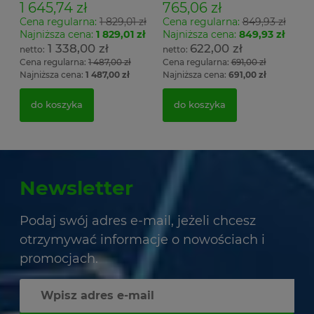
1 645,74 zł
765,06 zł
Cena regularna:
1 829,01 zł
Cena regularna:
849,93 zł
Najniższa cena:
1 829,01 zł
Najniższa cena:
849,93 zł
1 338,00 zł
622,00 zł
Cena regularna:
1 487,00 zł
Cena regularna:
691,00 zł
Najniższa cena:
1 487,00 zł
Najniższa cena:
691,00 zł
do koszyka
do koszyka
Newsletter
Podaj swój adres e-mail, jeżeli chcesz
otrzymywać informacje o nowościach i
promocjach.