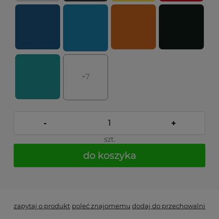
+7
-
+
szt.
do koszyka
*
- Pole wymagane
zapytaj o produkt
poleć znajomemu
dodaj do przechowalni