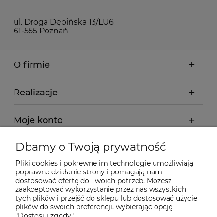
ul. Droga Dębińska 13/LU6
61-555 Poznań
O firmie
Realizacje
Moje konto
Dbamy o Twoją prywatność
Regulamin
Pliki cookies i pokrewne im technologie umożliwiają
poprawne działanie strony i pomagają nam
Dostawa - realizacja
dostosować ofertę do Twoich potrzeb. Możesz
zaakceptować wykorzystanie przez nas wszystkich
tych plików i przejść do sklepu lub dostosować użycie
Gwarancja i zwroty
plików do swoich preferencji, wybierając opcję
"Dostosuj zgody".