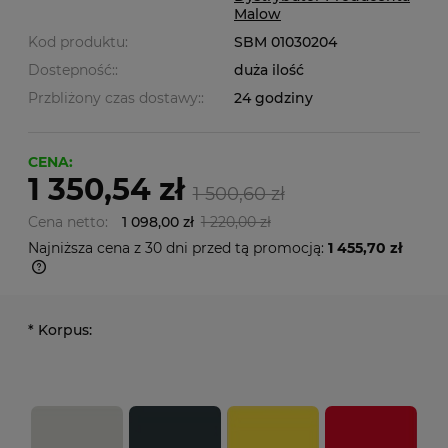
Malow
Kod produktu:
SBM 01030204
Dostepność::
duża ilość
Przbliżony czas dostawy::
24 godziny
CENA:
1 350,54 zł
1 500,60 zł
Cena netto:
1 098,00 zł
1 220,00 zł
Najniższa cena z 30 dni przed tą promocją:
1 455,70 zł
*
Korpus: