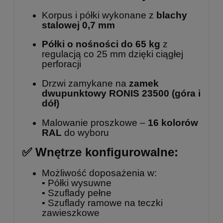
Korpus i półki wykonane z
blachy
stalowej 0,7 mm
Półki o nośności do 65 kg
z
regulacją co 25 mm dzięki ciągłej
perforacji
Drzwi zamykane na
zamek
dwupunktowy
RONIS 23500
(góra i
dół)
Malowanie proszkowe –
16 kolorów
RAL
do wyboru
✅ Wnętrze konfigurowalne:
Możliwość doposażenia w:
▪️ Półki wysuwne
▪️ Szuflady pełne
▪️ Szuflady ramowe na teczki
zawieszkowe