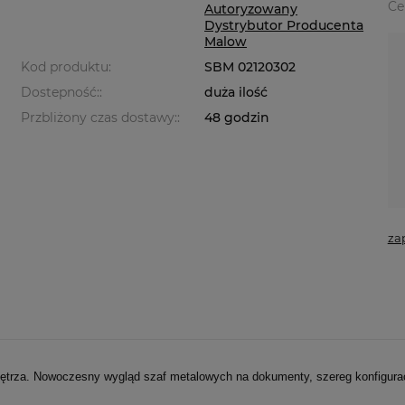
Ce
Autoryzowany
Dystrybutor Producenta
Malow
Kod produktu:
SBM 02120302
Dostepność::
duża ilość
Przbliżony czas dostawy::
48 godzin
za
ętrza. Nowoczesny wygląd szaf metalowych na dokumenty, szereg konfiguracj