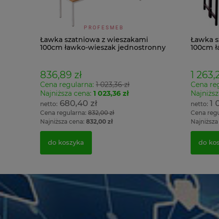
Ławka szatniowa z wieszakami
Ławka s
100cm ławko-wieszak jednostronny
100cm ł
Łsz1
Łsz2
836,89 zł
1 263,2
Cena regularna:
1 023,36 zł
Cena re
Najniższa cena:
1 023,36 zł
Najniższ
680,40 zł
1 
Cena regularna:
832,00 zł
Cena reg
Najniższa cena:
832,00 zł
Najniższa
do koszyka
do ko