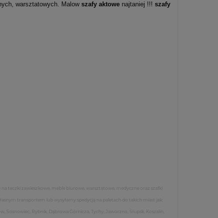
lnych, warsztatowych. Malow
szafy aktowe
najtaniej !!!
szafy
 na teczki zawieszkowe, meble biurowe, warsztatowe, medyczne oraz szafki
własnym transportem lub wysyłamy spedycją na paletach do takich miast jak:
ów, Sosnowiec, Rybnik, Dąbrowa Górnicza, Tychy, Jaworzno, Słupsk, Koszalin,