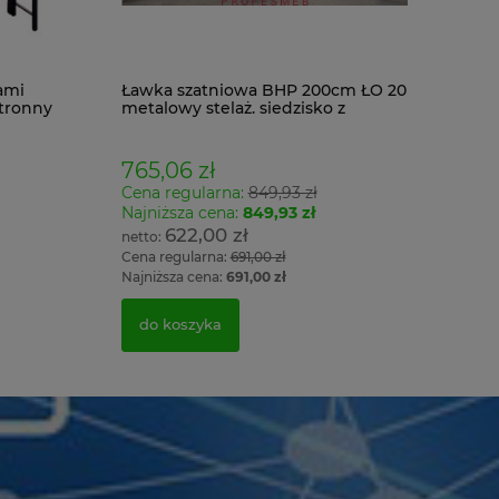
ami
Ławka szatniowa BHP 200cm ŁO 20
tronny
metalowy stelaż. siedzisko z
drewna
765,06 zł
Cena regularna:
849,93 zł
Najniższa cena:
849,93 zł
622,00 zł
Cena regularna:
691,00 zł
Najniższa cena:
691,00 zł
do koszyka