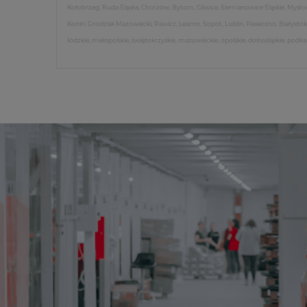
Kołobrzeg, Ruda Śląska, Chorzów, Bytom, Gliwice, Siemianowice Śląskie, Mysłow
Konin, Grodzisk Mazowiecki, Rawicz, Leszno, Sopot, Lublin, Piaseczno, Białysto
łódzkie, małopolskie, świętokrzyskie, mazowieckie, opolskie, dolnośląskie, podk