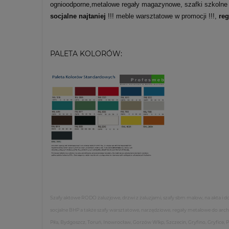
ognioodporne,metalowe regały magazynowe, szafki szkolne
socjalne najtaniej
!!! meble warsztatowe w promocji !!!,
re
PALETA KOLORÓW:
Szafy aktowe RODO żaluzjowe, drzwi z żaluzjami, szafy sbm malow, na akta i 
socjalne BHP a także szafy warsztatowe, narzędziowe, regały metalowe do arch
Piła, Bydgoszcz, Toruń, Inowrocław, Gorzów Wlkp, Szczecin, Gryfino, Gryfice, 