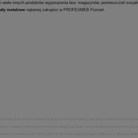
 i wiele innych produktów wyposażenia biur, magazynów, pomieszczeń socja
gały metalowe
najtaniej zakupisz w PROFESMEB Poznań.
dokumenty, szafy aktowe metalowe, szafy biurowe na dokumenty i segregatory oraz szafy kartotekowe
iwum i magazynu dostarczamy na terenie całego kraju. Szafy , biurka, fotele i kontenerki dowozimy 
Piotrków Trybunalski, Łódź, Tarnów, Zamość, Wrocław, Legnica, Głogów, Jelenia Góra, Katowice, Krak