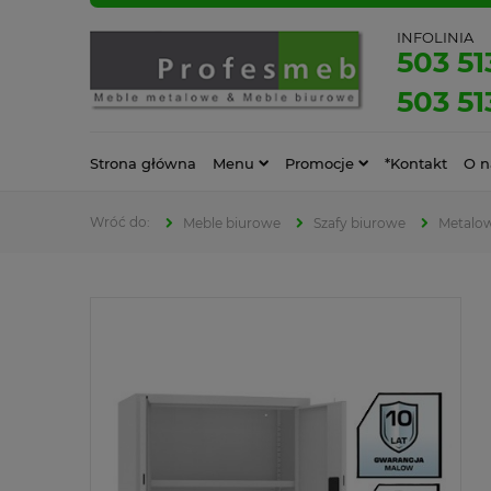
INFOLINIA
503 51
503 51
Strona główna
Menu
Promocje
*Kontakt
O n
Meble biurowe
Szafy biurowe
Metalow