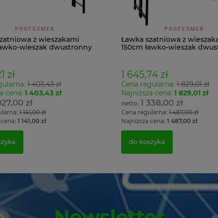
zatniowa z wieszakami
Ławka szatniowa z wieszak
awko-wieszak dwustronny
150cm ławko-wieszak dwus
Łsz2a
1 zł
1 645,74 zł
gularna:
1 403,43 zł
Cena regularna:
1 829,01 zł
a cena:
1 403,43 zł
Najniższa cena:
1 829,01 zł
027,00 zł
1 338,00 zł
ularna:
1 141,00 zł
Cena regularna:
1 487,00 zł
 cena:
1 141,00 zł
Najniższa cena:
1 487,00 zł
szyka
do koszyka
Newsletter