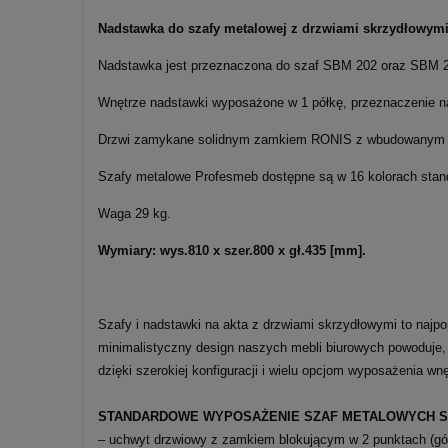
Nadstawka do szafy metalowej z drzwiami skrzydłowymi
Nadstawka jest przeznaczona do szaf SBM 202 oraz SBM
Wnętrze nadstawki wyposażone w 1 półkę, przeznaczenie n
Drzwi zamykane solidnym zamkiem RONIS z wbudowanym
Szafy metalowe Profesmeb dostępne są w 16 kolorach sta
Waga 29 kg.
Wymiary: wys.810 x szer.800 x gł.435 [mm].
Szafy i nadstawki na akta z drzwiami skrzydłowymi to najpo
minimalistyczny design naszych mebli biurowych powoduje,
dzięki szerokiej konfiguracji i wielu opcjom wyposażenia w
STANDARDOWE WYPOSAŻENIE SZAF METALOWYCH SB
– uchwyt drzwiowy z zamkiem blokującym w 2 punktach (góra