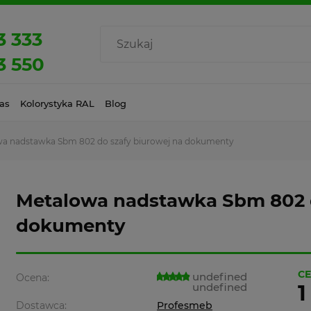
3 333
3 550
as
Kolorystyka RAL
Blog
a nadstawka Sbm 802 do szafy biurowej na dokumenty
Metalowa nadstawka Sbm 802 d
dokumenty
CE
undefined
Ocena:
undefined
1
Dostawca:
Profesmeb