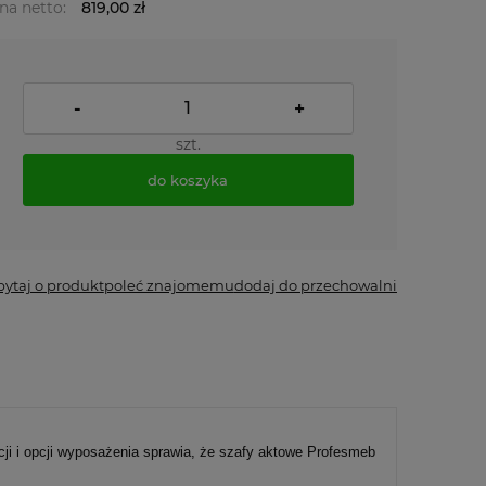
na netto:
819,00 zł
-
+
szt.
do koszyka
pytaj o produkt
poleć znajomemu
dodaj do przechowalni
i i opcji wyposażenia sprawia, że szafy aktowe Profesmeb