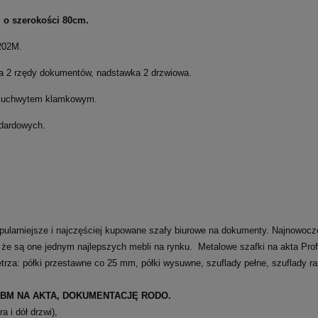
 o szerokości 80cm.
 202M.
a 2 rzędy dokumentów, nadstawka 2 drzwiowa.
 uchwytem klamkowym.
ndardowych.
pularniejsze i najczęściej kupowane szafy biurowe na dokumenty. Najnowocze
 że są one jednym najlepszych mebli na rynku. Metalowe szafki na akta Pr
nętrza: półki przestawne co 25 mm, półki wysuwne, szuflady pełne, szuflady 
M NA AKTA, DOKUMENTACJĘ RODO.
 i dół drzwi),