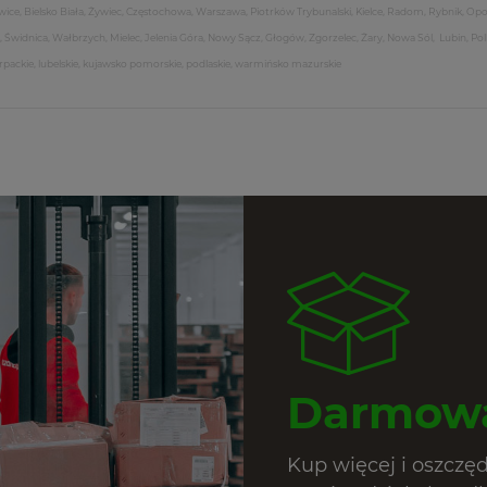
ice, Bielsko Biała, Żywiec, Częstochowa, Warszawa, Piotrków Trybunalski, Kielce, Radom, Rybnik, Opo
k, Świdnica, Wałbrzych, Mielec, Jelenia Góra, Nowy Sącz, Głogów, Zgorzelec, Żary, Nowa Sól, Lubin, Po
arpackie, lubelskie, kujawsko pomorskie, podlaskie, warmińsko mazurskie
Darmowa
Kup więcej i oszczę