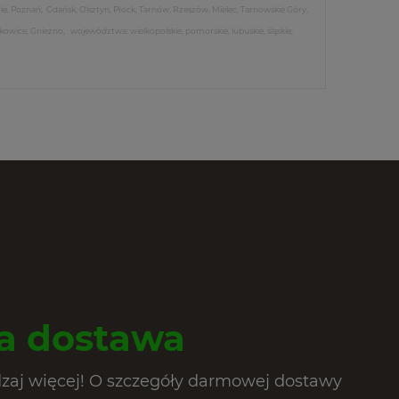
le, Poznań, Gdańsk, Olsztyn, Płock, Tarnów, Rzeszów, Mielec, Tarnowskie Góry,
lkowice, Gniezno, województwa: wielkopolskie, pomorskie, lubuskie, śląskie,
 dostawa
dzaj więcej! O szczegóły darmowej dostawy