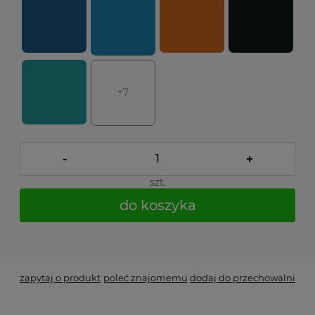
+7
-
+
szt.
do koszyka
*
- Pole wymagane
zapytaj o produkt
poleć znajomemu
dodaj do przechowalni