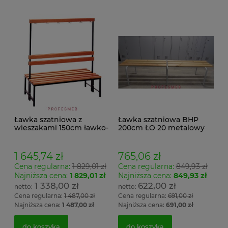
Ławka szatniowa z
Ławka szatniowa BHP
wieszakami 150cm ławko-
200cm ŁO 20 metalowy
wieszak dwustronny
stelaż. siedzisko z drewna
Łsz2a
1 645,74 zł
765,06 zł
Cena regularna:
1 829,01 zł
Cena regularna:
849,93 zł
Najniższa cena:
1 829,01 zł
Najniższa cena:
849,93 zł
1 338,00 zł
622,00 zł
Cena regularna:
1 487,00 zł
Cena regularna:
691,00 zł
Najniższa cena:
1 487,00 zł
Najniższa cena:
691,00 zł
do koszyka
do koszyka