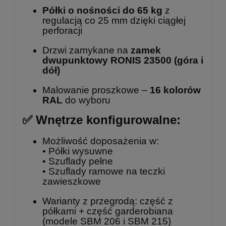
Półki o nośności do 65 kg
z
regulacją co 25 mm dzięki ciągłej
perforacji
Drzwi zamykane na
zamek
dwupunktowy
RONIS 23500
(góra i
dół)
Malowanie proszkowe –
16 kolorów
RAL
do wyboru
✅ Wnętrze konfigurowalne:
Możliwość doposażenia w:
▪️ Półki wysuwne
▪️ Szuflady pełne
▪️ Szuflady ramowe na teczki
zawieszkowe
Warianty z przegrodą: część z
półkami + część garderobiana
(modele
SBM 206
i
SBM 215
)