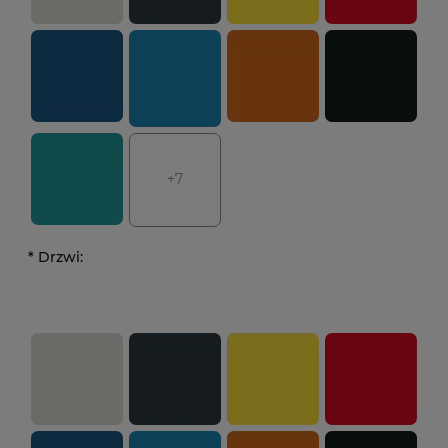
+7
*
Drzwi: