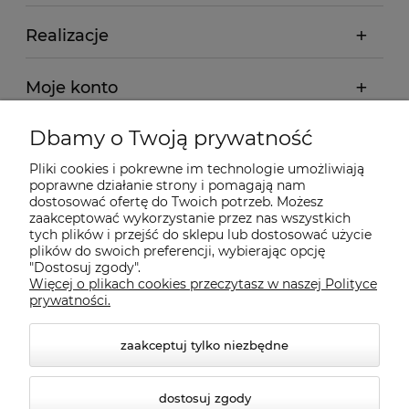
Realizacje
Moje konto
Dbamy o Twoją prywatność
Regulamin
Pliki cookies i pokrewne im technologie umożliwiają
poprawne działanie strony i pomagają nam
Dostawa - realizacja
dostosować ofertę do Twoich potrzeb. Możesz
zaakceptować wykorzystanie przez nas wszystkich
tych plików i przejść do sklepu lub dostosować użycie
Gwarancja i zwroty
plików do swoich preferencji, wybierając opcję
"Dostosuj zgody".
Więcej o plikach cookies przeczytasz w naszej Polityce
Pomoc
prywatności.
zaakceptuj tylko niezbędne
dostosuj zgody