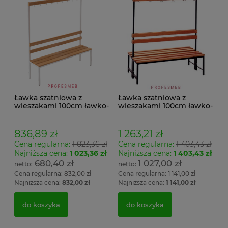
Ławka szatniowa z
Ławka szatniowa z
wieszakami 100cm ławko-
wieszakami 100cm ławko-
wieszak jednostronny
wieszak dwustronny Łsz2
Łsz1
836,89 zł
1 263,21 zł
Cena regularna:
1 023,36 zł
Cena regularna:
1 403,43 zł
Najniższa cena:
1 023,36 zł
Najniższa cena:
1 403,43 zł
680,40 zł
1 027,00 zł
Cena regularna:
832,00 zł
Cena regularna:
1 141,00 zł
Najniższa cena:
832,00 zł
Najniższa cena:
1 141,00 zł
do koszyka
do koszyka