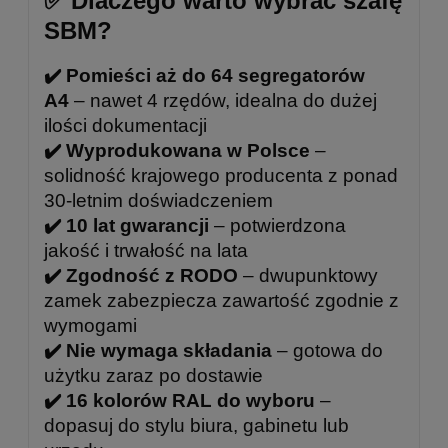
✅ Dlaczego warto wybrać szafę
SBM?
✔️ Pomieści aż do 64 segregatorów
A4
– nawet 4 rzędów, idealna do dużej
ilości dokumentacji
✔️ Wyprodukowana w Polsce
–
solidność krajowego producenta z ponad
30-letnim doświadczeniem
✔️ 10 lat gwarancji
– potwierdzona
jakość i trwałość na lata
✔️ Zgodność z RODO
– dwupunktowy
zamek zabezpiecza zawartość zgodnie z
wymogami
✔️ Nie wymaga składania
– gotowa do
użytku zaraz po dostawie
✔️ 16 kolorów RAL do wyboru
–
dopasuj do stylu biura, gabinetu lub