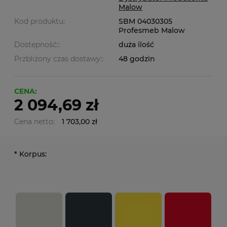
Malow
Kod produktu:
SBM 04030305
Profesmeb Malow
Dostepność::
duża ilość
Przbliżony czas dostawy::
48 godzin
CENA:
2 094,69 zł
Cena netto:
1 703,00 zł
*
Korpus: