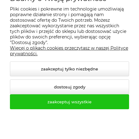
Pliki cookies i pokrewne im technologie umożliwiają
poprawne działanie strony i pomagają nam
dostosować ofertę do Twoich potrzeb. Możesz
zaakceptować wykorzystanie przez nas wszystkich
tych plików i przejść do sklepu lub dostosować użycie
plików do swoich preferencji, wybierając opcję
"Dostosuj zgody".
Rodzaje regałów magazynowych
Więcej o plikach cookies przeczytasz w naszej Polityce
prywatności.
metalowych
zaakceptuj tylko niezbędne
Regały metalowe szerokie 200cm i 250cm. SYSTEM
PROFES-MTA - regały o bardzo mocnej konstrukcji. Model
przeznaczony jest do magazynu, w którym składowane są
dostosuj zgody
ciężkie ładunki. Twarde półki wytrzymują obciążenie 400-
500 kilogramów w zależności od wybranego przez klienta
zaakceptuj wszystkie
modelu. Standardowo regał ma cztery poziomy.