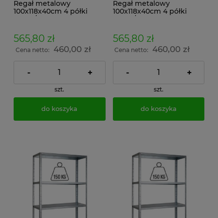
Regał metalowy
Regał metalowy
100x118x40cm 4 półki
100x118x40cm 4 półki
100kg/p malowany
100kg/p ocynkowany
skręcany śrubowo na
skręcany śrubowo na
dokumenty w archiwum i
dokumenty w archiwum i
565,80 zł
565,80 zł
do magazynu
do magazynu
460,00 zł
460,00 zł
Cena netto:
Cena netto:
-
+
-
+
szt.
szt.
do koszyka
do koszyka