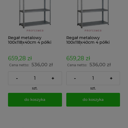
Regał metalowy
Regał metalowy
100x118x40cm 4 półki
100x118x40cm 4 półki
200kg/p malowany
200kg/p ocynkowany
skręcany śrubowo na
skręcany śrubowo na
dokumenty w archiwum i
dokumenty w archiwum i
659,28 zł
659,28 zł
do magazynu
do magazynu
536,00 zł
536,00 zł
Cena netto:
Cena netto:
-
+
-
+
szt.
szt.
do koszyka
do koszyka