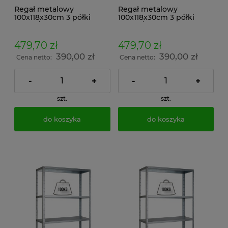
Regał metalowy
Regał metalowy
100x118x30cm 3 półki
100x118x30cm 3 półki
200kg/p malowany
200kg/p ocynkowany
skręcany śrubowo na
skręcany śrubowo na
dokumenty w archiwum i
dokumenty w archiwum i
479,70 zł
479,70 zł
do magazynu
do magazynu
390,00 zł
390,00 zł
Cena netto:
Cena netto:
-
+
-
+
szt.
szt.
do koszyka
do koszyka