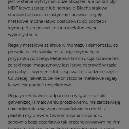
jest w stanie wytrzymać duże obciążenia, a półki z płyt
MDF łatwo zastąpić lub naprawić. Blacha stalowa
stanowi też bardzo elastyczny surowiec: regały
metalowe można łatwo dostosować do potrzeb i
wymagań, co pozwala na ich wielofunkcyjne
wykorzystanie.
Regały metalowe są łatwe w montażu i demontażu, co
pozwala na ich szybką instalację i wymianę w
przypadku potrzeby. Metalowa konstrukcja sprawia też,
że taki regał magazynowy jest łatwo naprawić w razie
potrzeby — wymienić lub zespawać uszkodzone części.
Co więcej, nawet zupełnie zniszczone metalowe regały
łatwo jest poddać recyclingowi.
Regały metalowe są odporne na wilgoć — dzięki
galwanizacji i malowaniu proszkowemu nie zardzewieją
i nie odkształcą się w przeciwieństwie do mebli z
plastiku czy drewna. Gwarantowana stabilność
zapewnia bezpieczeństwo tak przechowywanym na nim
towarom, jak i pracownikom i gościom w magazynie.