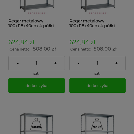
Regał metalowy
Regał metalowy
100x118x40cm 4 półki
100x118x40cm 4 półki
150kg/p malowany
150kg/p ocynkowany
skręcany śrubowo na
skręcany śrubowo na
dokumenty w archiwum i
dokumenty w archiwum i
624,84 zł
624,84 zł
do magazynu
do magazynu
508,00 zł
508,00 zł
Cena netto:
Cena netto:
-
+
-
+
szt.
szt.
do koszyka
do koszyka