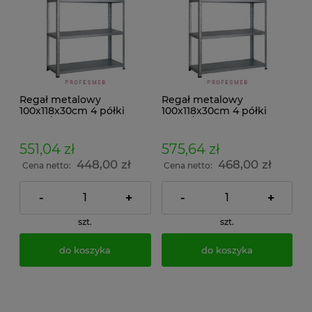
Regał metalowy
Regał metalowy
100x118x30cm 4 półki
100x118x30cm 4 półki
150kg/p malowany
150kg/p ocynkowany
skręcany śrubowo na
skręcany śrubowo na
dokumenty w archiwum i
dokumenty w archiwum i
551,04 zł
575,64 zł
do magazynu
do magazynu
448,00 zł
468,00 zł
Cena netto:
Cena netto:
-
+
-
+
szt.
szt.
do koszyka
do koszyka