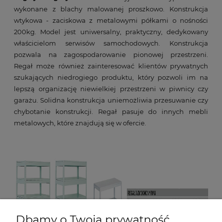
wykonane z blachy malowanej proszkowo. Konstrukcja
wtykowa - zaciskowa z metalowymi półkami o nośności
200kg. Model jest uniwersalny, praktyczny, dedykowany
właścicielom serwisów samochodowych. Konstrukcja
pozwala na zagospodarowanie pionowej przestrzeni.
Regał może również zainteresować klientów prywatnych
szukających niedrogiego produktu, który pozwoli im na
lepszą organizację niewielkiej przestrzeni w piwnicy czy
garażu. Solidna konstrukcja uniemożliwia przesuwanie czy
chybotanie konstrukcji. Regał pasuje do innych mebli
metalowych, które znajdują się w ofercie.
Dbamy o Twoją prywatność