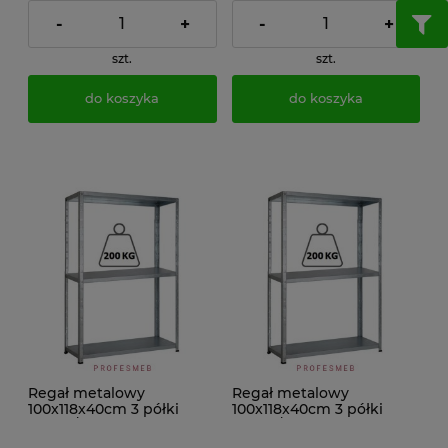
-
+
-
+
szt.
szt.
do koszyka
do koszyka
Regał metalowy
Regał metalowy
100x118x40cm 3 półki
100x118x40cm 3 półki
200kg/p malowany
200kg/p ocynkowany
skręcany śrubowo na
skręcany śrubowo na