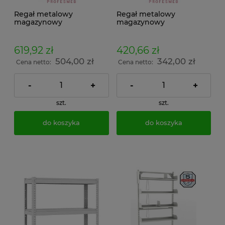
Regał metalowy
Regał metalowy
magazynowy
magazynowy
100x118x50cm malowany
150x118x30cm
3 półki 200kg/p
ocynkowany 3 półki
przemysłowy
100kg/p przemysłowy
619,92 zł
420,66 zł
warsztatowy do
warsztatowy do
504,00 zł
342,00 zł
magazynu
magazynu
Cena netto:
Cena netto:
-
+
-
+
szt.
szt.
do koszyka
do koszyka