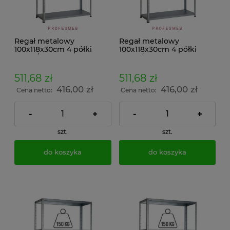
Regał metalowy
Regał metalowy
100x118x30cm 4 półki
100x118x30cm 4 półki
100kg/p malowany
100kg/p ocynkowany
skręcany śrubowo na
skręcany śrubowo na
dokumenty w archiwum i
dokumenty w archiwum i
511,68 zł
511,68 zł
do magazynu
do magazynu
416,00 zł
416,00 zł
Cena netto:
Cena netto:
-
+
-
+
szt.
szt.
do koszyka
do koszyka