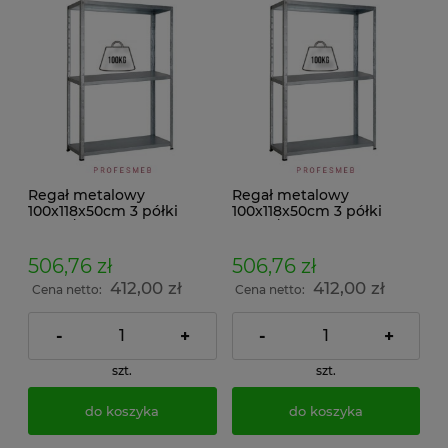
Regał metalowy
Regał metalowy
100x118x50cm 3 półki
100x118x50cm 3 półki
100kg/p malowany
100kg/p ocynkowany
skręcany śrubowo na
skręcany śrubowo na
dokumenty w archiwum i
dokumenty w archiwum i
506,76 zł
506,76 zł
do magazynu
do magazynu
412,00 zł
412,00 zł
Cena netto:
Cena netto:
-
+
-
+
szt.
szt.
do koszyka
do koszyka