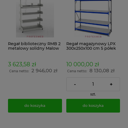
Regał biblioteczny RMB 2
Regał magazynowy LPX
metalowy solidny Malow
300x250x100 cm 5 półek
dwustronny na książki i
metalowych, 300
dokumenty
kg/półkę
3 623,58 zł
10 000,00 zł
2 946,00 zł
8 130,08 zł
Cena netto:
Cena netto:
-
+
szt.
do koszyka
do koszyka