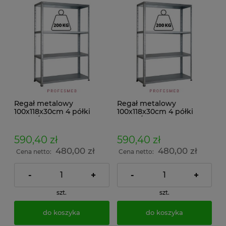
Regał metalowy
Regał metalowy
100x118x30cm 4 półki
100x118x30cm 4 półki
200kg/p malowany
200kg/p ocynkowany
skręcany śrubowo na
skręcany śrubowo na
dokumenty w archiwum i
dokumenty w archiwum i
590,40 zł
590,40 zł
do magazynu
do magazynu
480,00 zł
480,00 zł
Cena netto:
Cena netto:
-
+
-
+
szt.
szt.
do koszyka
do koszyka