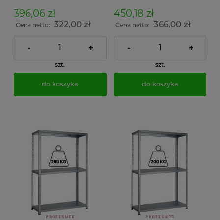
skręcany śrubowo na
skręcany śrubowo na
dokumenty w archiwum i
dokumenty w archiwum i
396,06 zł
450,18 zł
do magazynu
do magazynu
322,00 zł
366,00 zł
Cena netto:
Cena netto:
-
+
-
+
szt.
szt.
do koszyka
do koszyka