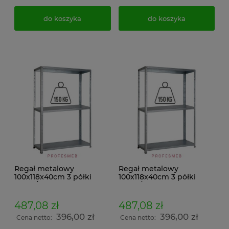
do koszyka
do koszyka
Regał metalowy
Regał metalowy
100x118x40cm 3 półki
100x118x40cm 3 półki
150kg/p malowany
150kg/p ocynkowany
skręcany śrubowo na
skręcany śrubowo na
dokumenty w archiwum i
dokumenty w archiwum i
487,08 zł
487,08 zł
do magazynu
do magazynu
396,00 zł
396,00 zł
Cena netto:
Cena netto: