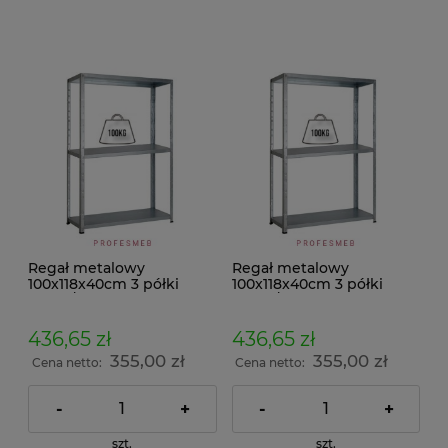
Regał metalowy
Regał metalowy
100x118x40cm 3 półki
100x118x40cm 3 półki
100kg/p malowany
100kg/p ocynkowany
skręcany śrubowo na
skręcany śrubowo na
dokumenty w archiwum i
dokumenty w archiwum i
436,65 zł
436,65 zł
do magazynu
do magazynu
355,00 zł
355,00 zł
Cena netto:
Cena netto:
-
+
-
+
szt.
szt.