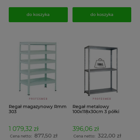
do koszyka
do koszyka
Regał magazynowy Rmm
Regał metalowy
303
100x118x30cm 3 półki
100kg/p malowany
skręcany śrubowo na
dokumenty w archiwum i
1 079,32 zł
396,06 zł
do magazynu
877,50 zł
322,00 zł
Cena netto:
Cena netto: