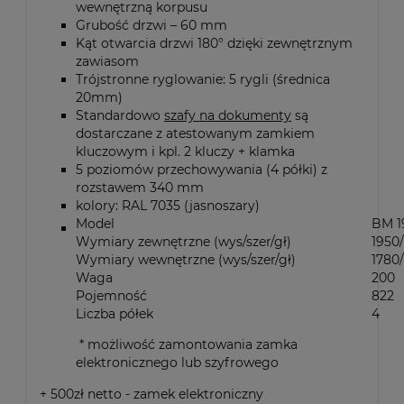
wewnętrzną korpusu
Grubość drzwi – 60 mm
Kąt otwarcia drzwi 180° dzięki zewnętrznym
zawiasom
Trójstronne ryglowanie: 5 rygli (średnica
20mm)
Standardowo
szafy na dokumenty
są
dostarczane z atestowanym zamkiem
kluczowym i kpl. 2 kluczy + klamka
5 poziomów przechowywania (4 półki) z
rozstawem 340 mm
kolory: RAL 7035 (jasnoszary)
Model
BM 1
Wymiary zewnętrzne (wys/szer/gł)
1950
Wymiary wewnętrzne (wys/szer/gł)
1780
Waga
200
Pojemność
822
Liczba półek
4
* możliwość zamontowania zamka
elektronicznego lub szyfrowego
+ 500zł netto - zamek elektroniczny