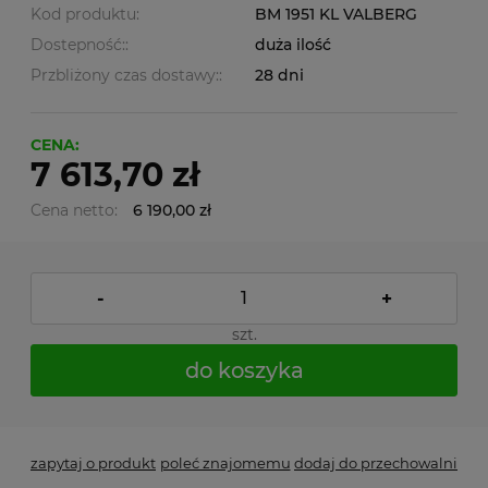
Kod produktu:
BM 1951 KL VALBERG
Dostepność::
duża ilość
Przbliżony czas dostawy::
28 dni
CENA:
7 613,70 zł
Cena netto:
6 190,00 zł
-
+
szt.
do koszyka
zapytaj o produkt
poleć znajomemu
dodaj do przechowalni