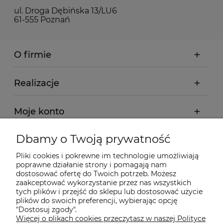
ul. Droga Dębińska 13/LU6
61-555 Poznań
O firmie
Realizacje
Moje konto
Dbamy o Twoją prywatność
Regulamin
Pliki cookies i pokrewne im technologie umożliwiają
poprawne działanie strony i pomagają nam
Dostawa - realizacja
dostosować ofertę do Twoich potrzeb. Możesz
zaakceptować wykorzystanie przez nas wszystkich
tych plików i przejść do sklepu lub dostosować użycie
Gwarancja i zwroty
plików do swoich preferencji, wybierając opcję
"Dostosuj zgody".
Więcej o plikach cookies przeczytasz w naszej Polityce