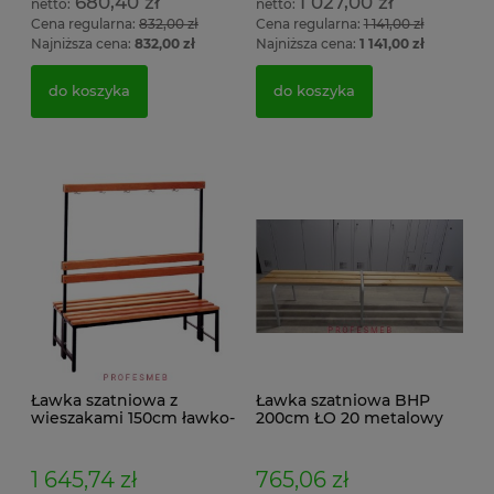
680,40 zł
1 027,00 zł
Cena regularna:
832,00 zł
Cena regularna:
1 141,00 zł
Najniższa cena:
832,00 zł
Najniższa cena:
1 141,00 zł
do koszyka
do koszyka
Ławka szatniowa z
Ławka szatniowa BHP
wieszakami 150cm ławko-
200cm ŁO 20 metalowy
wieszak dwustronny
stelaż. siedzisko z drewna
Łsz2a
1 645,74 zł
765,06 zł