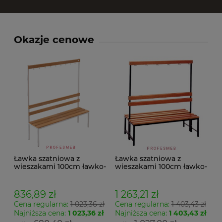
Okazje cenowe
Ławka szatniowa z
Ławka szatniowa z
wieszakami 100cm ławko-
wieszakami 100cm ławko-
wieszak jednostronny
wieszak dwustronny Łsz2
Łsz1
836,89 zł
1 263,21 zł
Cena regularna:
1 023,36 zł
Cena regularna:
1 403,43 zł
Najniższa cena:
1 023,36 zł
Najniższa cena:
1 403,43 zł