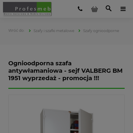
Szafy i szafki metalowe
Szafy ognioodporne
Ognioodporna szafa
antywłamaniowa - sejf VALBERG BM
1951 wyprzedaż - promocja !!!