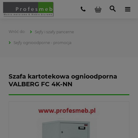
Sejfy i szafy pancerne
Sejfy ognioodporne - promocja
Szafa kartotekowa ognioodporna
VALBERG FC 4K-NN