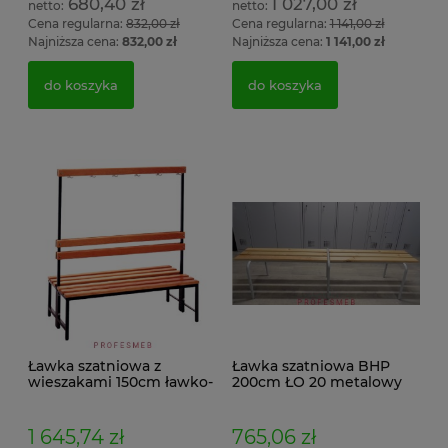
680,40 zł
1 027,00 zł
Cena regularna:
832,00 zł
Cena regularna:
1 141,00 zł
Najniższa cena:
832,00 zł
Najniższa cena:
1 141,00 zł
do koszyka
do koszyka
Ławka szatniowa z
Ławka szatniowa BHP
wieszakami 150cm ławko-
200cm ŁO 20 metalowy
wieszak dwustronny
stelaż. siedzisko z drewna
Łsz2a
1 645,74 zł
765,06 zł