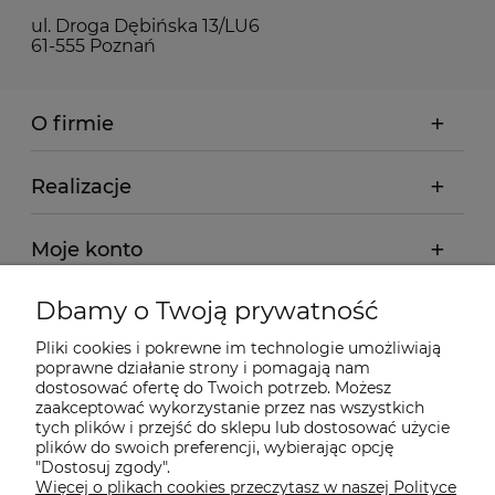
ul. Droga Dębińska 13/LU6
61-555 Poznań
O firmie
Realizacje
Moje konto
Dbamy o Twoją prywatność
Regulamin
Pliki cookies i pokrewne im technologie umożliwiają
poprawne działanie strony i pomagają nam
Dostawa - realizacja
dostosować ofertę do Twoich potrzeb. Możesz
zaakceptować wykorzystanie przez nas wszystkich
tych plików i przejść do sklepu lub dostosować użycie
Gwarancja i zwroty
plików do swoich preferencji, wybierając opcję
"Dostosuj zgody".
Więcej o plikach cookies przeczytasz w naszej Polityce