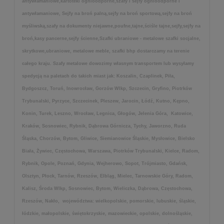
antywłamaniowe,kartoteki ognioodporne,szafy i sejfy ognioodporne i
antywłamaniowe, Sejfy na broń palną,sejfy na broń sportową,sejfy na broń
myśliwską,szafy na dokumenty niejawne,poufne,tajne,ściśle tajne,sejfy,sejfy na
broń,kasy pancerne,sejfy ścienne,Szafki ubraniowe - metalowe szafki socjalne,
skrytkowe,ubraniowe, metalowe meble, szafki bhp dostarczamy na terenie
całego kraju. Szafy metalowe dowozimy własnym transportem lub wysyłamy
spedycją na paletach do takich miast jak: Koszalin, Czaplinek, Piła,
Bydgoszcz, Toruń, Inowrocław, Gorzów Wlkp, Szczecin, Gryfino, Piotrków
Trybunalski, Pyrzyce, Szczecinek, Pleszew, Jarocin, Łódź, Kutno, Kępno,
Konin, Turek, Leszno, Wrocław, Legnica, Głogów, Jelenia Góra, Katowice,
Kraków, Sosnowiec, Rybnik, Dąbrowa Górnicza, Tychy, Jaworzno, Ruda
Śląska, Chorzów, Bytom, Gliwice, Siemianowice Śląskie, Mysłowice, Bielsko
Biała, Żywiec, Częstochowa, Warszawa, Piotrków Trybunalski, Kielce, Radom,
Rybnik, Opole, Poznań, Gdynia, Wejherowo, Sopot, Trójmiasto, Gdańsk,
Olsztyn, Płock, Tarnów, Rzeszów, Elbląg, Mielec, Tarnowskie Góry, Radom,
Kalisz, Środa Wlkp, Sosnowiec, Bytom, Wieliczka, Dąbrowa, Częstochowa,
Rzeszów, Nakło, województwa: wielkopolskie, pomorskie, lubuskie, śląskie,
łódzkie, małopolskie, świętokrzyskie, mazowieckie, opolskie, dolnośląskie,