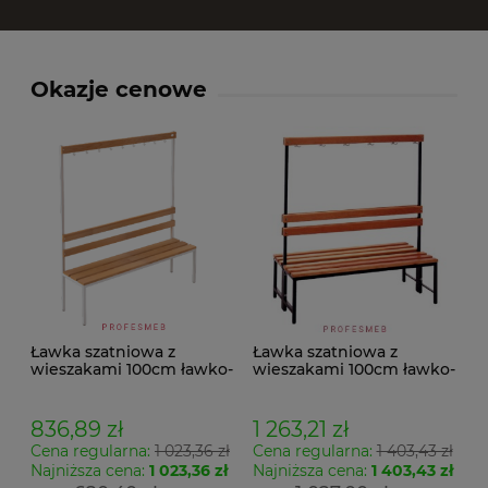
Okazje cenowe
Ławka szatniowa z
Ławka szatniowa z
wieszakami 100cm ławko-
wieszakami 100cm ławko-
wieszak jednostronny
wieszak dwustronny Łsz2
Łsz1
836,89 zł
1 263,21 zł
Cena regularna:
1 023,36 zł
Cena regularna:
1 403,43 zł
Najniższa cena:
1 023,36 zł
Najniższa cena:
1 403,43 zł