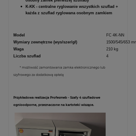
osobny zamek pierwszej szuflady
K-KK - centralne ryglowanie wszystkich szuflad +
każda z szuflad ryglowana osobnym zamkiem
Model
FC 4K-NN
Wymiary zewnętrzne (wys/szer/gł)
1500/545/653 m
Waga
210 kg
Liczba szuflad
4
* możliwość zamontowania zamka elektronicznego lub
szyfrowego za dodatkową opłatą
Przykładowa realizacja Profesmeb - Szafy 4 szufladowe
ognioodporne, przeznaczone na kartoteki wiszące.