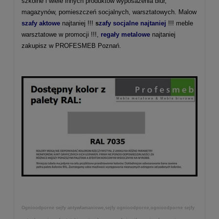
szkolne i wiele innych produktów wyposażenia biur,
magazynów, pomieszczeń socjalnych, warsztatowych. Malow
szafy aktowe
najtaniej !!!
s
zafy socjalne najtaniej
!!! meble
warsztatowe w promocji !!!,
regały metalowe
najtaniej
zakupisz w PROFESMEB Poznań.
Ognioodporne sejfy antywłamaniowe,sejfy ognioodporne,ognioodporne sejfy