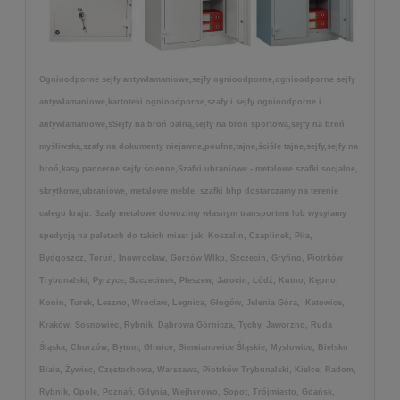
Ognioodporne sejfy antywłamaniowe,sejfy ognioodporne,ognioodporne sejfy
antywłamaniowe,kartoteki ognioodporne,szafy i sejfy ognioodporne i
antywłamaniowe,sSejfy na broń palną,sejfy na broń sportową,sejfy na broń
myśliwską,szafy na dokumenty niejawne,poufne,tajne,ściśle tajne,sejfy,sejfy na
broń,kasy pancerne,sejfy ścienne,Szafki ubraniowe - metalowe szafki socjalne,
skrytkowe,ubraniowe, metalowe meble, szafki bhp dostarczamy na terenie
całego kraju. Szafy metalowe dowozimy własnym transportem lub wysyłamy
spedycją na paletach do takich miast jak: Koszalin, Czaplinek, Piła,
Bydgoszcz, Toruń, Inowrocław, Gorzów Wlkp, Szczecin, Gryfino, Piotrków
Trybunalski, Pyrzyce, Szczecinek, Pleszew, Jarocin, Łódź, Kutno, Kępno,
Konin, Turek, Leszno, Wrocław, Legnica, Głogów, Jelenia Góra, Katowice,
Kraków, Sosnowiec, Rybnik, Dąbrowa Górnicza, Tychy, Jaworzno, Ruda
Śląska, Chorzów, Bytom, Gliwice, Siemianowice Śląskie, Mysłowice, Bielsko
Biała, Żywiec, Częstochowa, Warszawa, Piotrków Trybunalski, Kielce, Radom,
Rybnik, Opole, Poznań, Gdynia, Wejherowo, Sopot, Trójmiasto, Gdańsk,