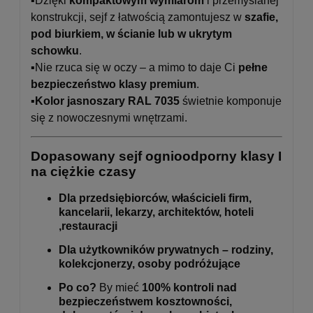
▪️Dzięki
kompaktowym wymiarom
i przemyślanej
konstrukcji, sejf z łatwością zamontujesz w
szafie,
pod biurkiem, w ścianie lub w ukrytym
schowku
.
▪️Nie rzuca się w oczy – a mimo to daje Ci
pełne
bezpieczeństwo klasy premium
.
▪️
Kolor jasnoszary RAL 7035
świetnie komponuje
się z nowoczesnymi wnętrzami.
Dopasowany sejf ognioodporny klasy I
na ciężkie czasy
Dla przedsiębiorców, właścicieli firm,
kancelarii, lekarzy, architektów, hoteli
,restauracji
Dla użytkowników prywatnych – rodziny,
kolekcjonerzy, osoby podróżujące
Po co?
By mieć
100% kontroli nad
bezpieczeństwem kosztowności,