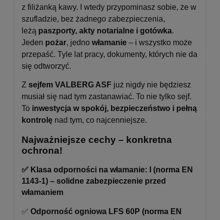
z filiżanką kawy. I wtedy przypominasz sobie, że w
szufladzie, bez żadnego zabezpieczenia,
leżą
paszporty, akty notarialne i gotówka
.
Jeden
pożar
, jedno
włamanie
– i wszystko może
przepaść. Tyle lat pracy, dokumenty, których nie da
się odtworzyć.
Z
sejfem VALBERG ASF
już nigdy nie będziesz
musiał się nad tym zastanawiać. To nie tylko sejf.
To
inwestycja w spokój, bezpieczeństwo i pełną
kontrolę
nad tym, co najcenniejsze.
Najważniejsze cechy – konkretna
ochrona!
✅ Klasa odporności na włamanie: I (norma EN
1143-1) – solidne zabezpieczenie przed
włamaniem
✅
Odporność ogniowa LFS 60P (norma EN