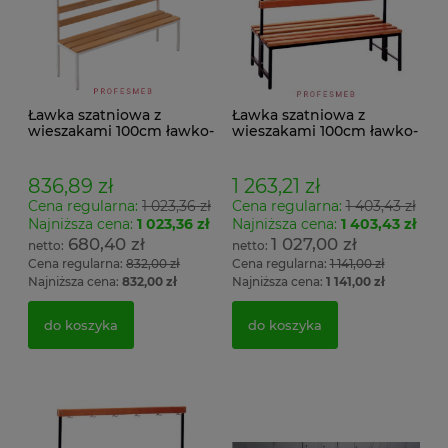
Ławka szatniowa z
Ławka szatniowa z
wieszakami 100cm ławko-
wieszakami 100cm ławko-
wieszak jednostronny
wieszak dwustronny Łsz2
Łsz1
836,89 zł
1 263,21 zł
Cena regularna:
1 023,36 zł
Cena regularna:
1 403,43 zł
Najniższa cena:
1 023,36 zł
Najniższa cena:
1 403,43 zł
680,40 zł
1 027,00 zł
Cena regularna:
832,00 zł
Cena regularna:
1 141,00 zł
Najniższa cena:
832,00 zł
Najniższa cena:
1 141,00 zł
do koszyka
do koszyka