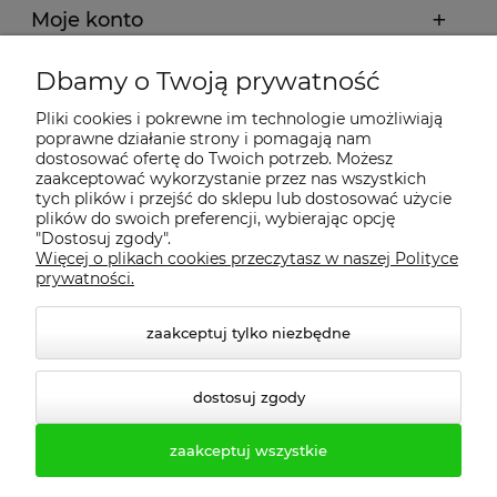
Moje konto
Dbamy o Twoją prywatność
Regulamin
Pliki cookies i pokrewne im technologie umożliwiają
poprawne działanie strony i pomagają nam
Dostawa - realizacja
dostosować ofertę do Twoich potrzeb. Możesz
zaakceptować wykorzystanie przez nas wszystkich
tych plików i przejść do sklepu lub dostosować użycie
Gwarancja i zwroty
plików do swoich preferencji, wybierając opcję
"Dostosuj zgody".
Więcej o plikach cookies przeczytasz w naszej Polityce
Pomoc
prywatności.
zaakceptuj tylko niezbędne
dostosuj zgody
zaakceptuj wszystkie