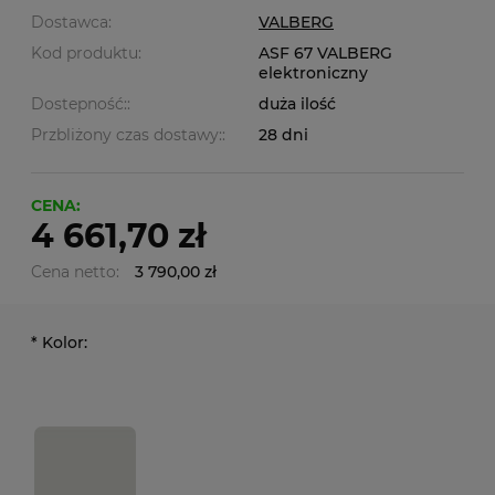
Dostawca:
VALBERG
Kod produktu:
ASF 67 VALBERG
elektroniczny
Dostepność::
duża ilość
Przbliżony czas dostawy::
28 dni
CENA:
4 661,70 zł
Cena netto:
3 790,00 zł
*
Kolor: