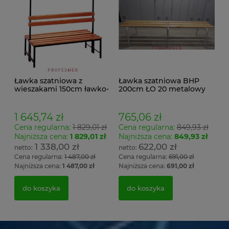
Ławka szatniowa z
Ławka szatniowa BHP
wieszakami 150cm ławko-
200cm ŁO 20 metalowy
wieszak dwustronny
stelaż. siedzisko z drewna
Łsz2a
1 645,74 zł
765,06 zł
Cena regularna:
1 829,01 zł
Cena regularna:
849,93 zł
Najniższa cena:
1 829,01 zł
Najniższa cena:
849,93 zł
1 338,00 zł
622,00 zł
Cena regularna:
1 487,00 zł
Cena regularna:
691,00 zł
Najniższa cena:
1 487,00 zł
Najniższa cena:
691,00 zł
do koszyka
do koszyka