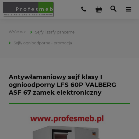
Sejfy i szafy pancerne
Sejfy ognioodporne - promocja
Antywłamaniowy sejf klasy I
ognioodporny LFS 60P VALBERG
ASF 67 zamek elektroniczny