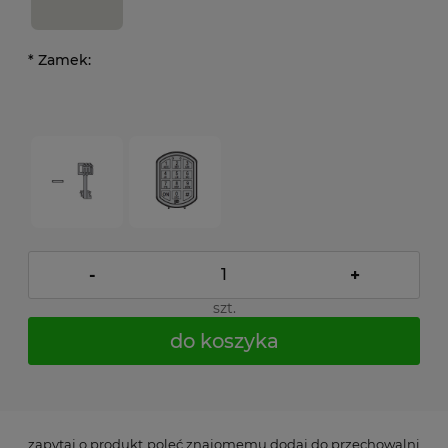
*
Zamek:
-
+
szt.
do koszyka
*
- Pole wymagane
zapytaj o produkt
poleć znajomemu
dodaj do przechowalni