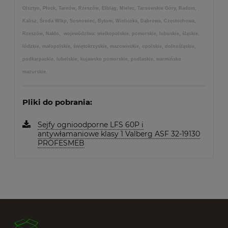
Olsztyn, Płock, Tarnów, Rzeszów, Elbląg, Mielec, Tarnowskie Góry, Radom,
Kalisz, Środa Wlkp, Sosnowiec, Bytom, Wieliczka, Dąbrowa, Częstochowa,
Rzeszów, Nakło, województwa: wielkopolskie, pomorskie, lubuskie, śląskie,
łódzkie, małopolskie, świętokrzyskie, mazowieckie, opolskie, dolnośląskie,
podkarpackie, lubelskie, kujawsko pomorskie, podlaskie, warmińsko
mazurskie.
Pliki do pobrania:
Sejfy ognioodporne LFS 60P i
antywłamaniowe klasy 1 Valberg ASF 32-19130
PROFESMEB