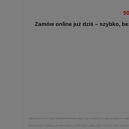
50
Zamów online już dziś – szybko, be
Ognioodporne sejfy antywłamaniowe,sejfy ognioodporne,ognioodporne sejfy 
dokumenty niejawne,poufne,tajne,ściśle tajne,sejfy,sejfy na broń,kasy pance