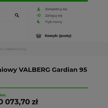
Zarejestruj się
Zaloguj się
Koszyk:
(pusty)
.II elektroniczny
niowy VALBERG Gardian 95
NA:
0 073,70 zł