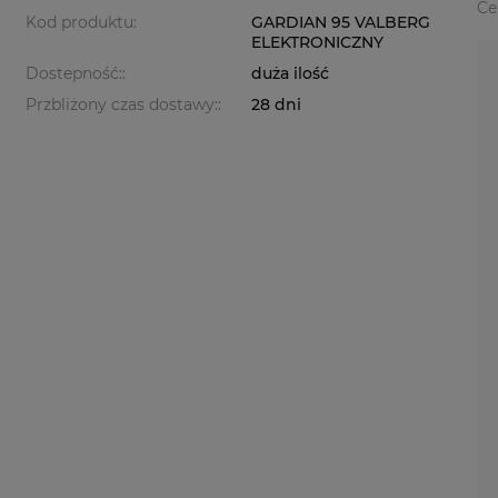
Ce
Kod produktu:
GARDIAN 95 VALBERG
ELEKTRONICZNY
Dostepność::
duża ilość
Przbliżony czas dostawy::
28 dni