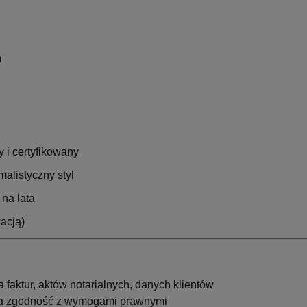
m
 i certyfikowany
malistyczny styl
na lata
acją)
 faktur, aktów notarialnych, danych klientów
a zgodność z wymogami prawnymi