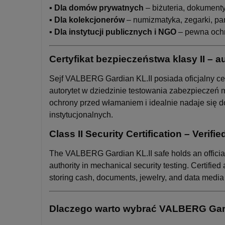
▪️
Dla domów prywatnych
– biżuteria, dokument
▪️
Dla kolekcjonerów
– numizmatyka, zegarki, pam
▪️
Dla instytucji publicznych i NGO
– pewna ochr
Certyfikat bezpieczeństwa klasy II – a
Sejf VALBERG Gardian KL.II posiada oficjalny ce
autorytet w dziedzinie testowania zabezpieczeń 
ochrony przed włamaniem i idealnie nadaje się 
instytucjonalnych.
Class II Security Certification – Verifi
The VALBERG Gardian KL.II safe holds an official 
authority in mechanical security testing. Certifie
storing cash, documents, jewelry, and data media in
Dlaczego warto wybrać VALBERG Gar