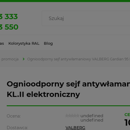
3 333
3 550
as
Kolorystyka RAL
Blog
- promocja
Ognioodporny sejf antywłamaniowy VALBERG Gardian 95 KL
Ognioodporny sejf antywłama
KL.II elektroniczny
CE
undefined
Ocena:
undefined
1
Dostawca:
VALBERG