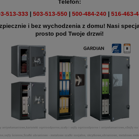
Telefon:
3-513-333
|
503-513-550
|
500-484-240
|
516-463-
zpiecznie i bez wychodzenia z domu! Nasi specj
prosto pod Twoje drzwi!
antywłamaniowe,kartoteki ognioodporne,szafy i sejfy ognioodporne i antywłamaniowe,sSejfy na b
rne,sejfy ścienne,Szafki ubraniowe - metalowe szafki socjalne, skrytkowe,ubraniowe, metalowe meb