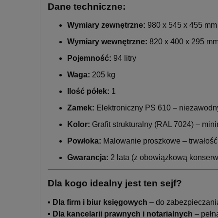
Dane techniczne:
Wymiary zewnętrzne:
980 x 545 x 455 mm
Wymiary wewnętrzne:
820 x 400 x 295 m
Pojemność:
94 litry
Waga:
205 kg
Ilość półek:
1
Zamek:
Elektroniczny PS 610 – niezawodny
Kolor:
Grafit strukturalny (RAL 7024) – mini
Powłoka:
Malowanie proszkowe – trwałość 
Gwarancja:
2 lata (z obowiązkową konserw
Dla kogo idealny jest ten sejf?
▪️
Dla firm i biur księgowych
– do zabezpieczania
▪️
Dla kancelarii prawnych i notarialnych
– pełn