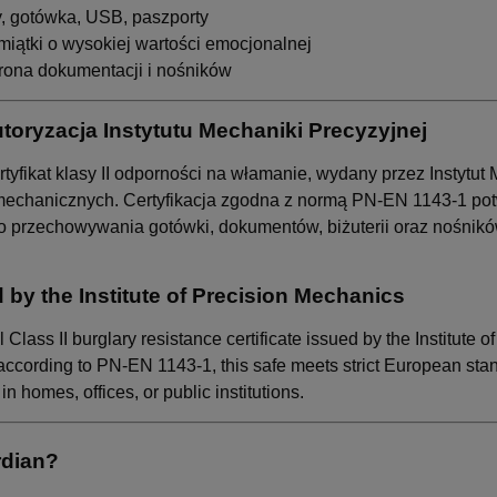
y, gotówka, USB, paszporty
iątki o wysokiej wartości emocjonalnej
ona dokumentacji i nośników
utoryzacja Instytutu Mechaniki Precyzyjnej
rtyfikat klasy II odporności na włamanie, wydany przez Instytu
mechanicznych. Certyfikacja zgodna z normą PN-EN 1143-1 potw
do przechowywania gotówki, dokumentów, biżuterii oraz nośni
ed by the Institute of Precision Mechanics
Class II burglary resistance certificate issued by the Institute
d according to PN-EN 1143-1, this safe meets strict European stand
 homes, offices, or public institutions.
dian?