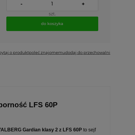
-
+
szt.
do koszyka
*
- Pole wymagane
pytaj o produkt
poleć znajomemu
dodaj do przechowalni
dporność LFS 60P
VALBERG Gardian klasy 2 z LFS 60P
to sejf