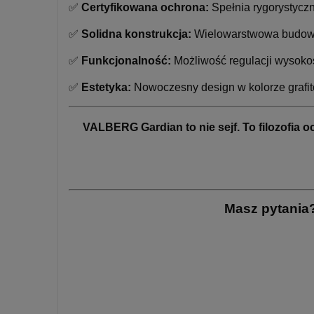
✅
Certyfikowana ochrona:
Spełnia rygorystyczn
✅
Solidna konstrukcja:
Wielowarstwowa budowa
✅
Funkcjonalność:
Możliwość regulacji wysokoś
✅
Estetyka:
Nowoczesny design w kolorze grafi
VALBERG Gardian to nie sejf. To filozofia o
Masz pytania?