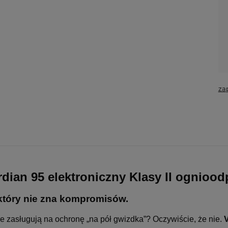
za
ian 95 elektroniczny Klasy II ognioo
który nie zna kompromisów.
e zasługują na ochronę „na pół gwizdka”? Oczywiście, że nie.