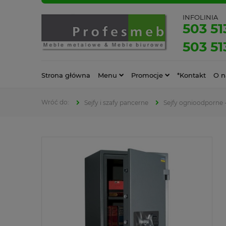
INFOLINIA
503 51
503 51
Strona główna
Menu
Promocje
*Kontakt
O n
Sejfy i szafy pancerne
Sejfy ognioodporne 