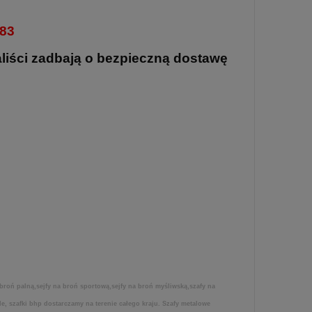
483
aliści zadbają o bezpieczną dostawę
roń palną,sejfy na broń sportową,sejfy na broń myśliwską,szafy na
le, szafki bhp dostarczamy na terenie całego kraju. Szafy metalowe