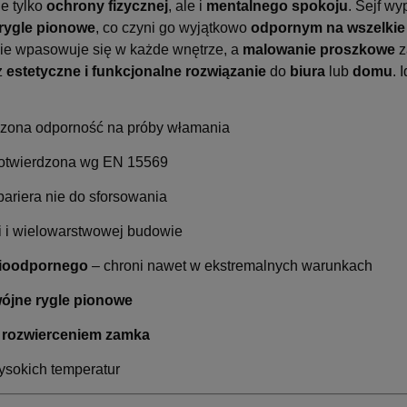
ie tylko
ochrony fizycznej
, ale i
mentalnego spokoju
. Sejf w
rygle pionowe
, co czyni go wyjątkowo
odpornym na wszelkie
jnie wpasowuje się w każde wnętrze, a
malowanie proszkowe
z
ż
estetyczne i funkcjonalne rozwiązanie
do
biura
lub
domu
. 
dzona odporność na próby włamania
otwierdzona wg EN 15569
bariera nie do sforsowania
i i wielowarstwowej budowie
nioodpornego
– chroni nawet w ekstremalnych warunkach
ójne rygle pionowe
d rozwierceniem zamka
wysokich temperatur