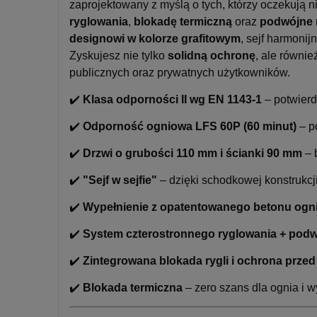
zaprojektowany z myślą o tych, którzy oczekują n
ryglowania
,
blokadę termiczną
oraz
podwójne 
designowi w kolorze grafitowym
, sejf harmoni
Zyskujesz nie tylko
solidną ochronę
, ale równie
publicznych oraz prywatnych użytkowników.
✔️
Klasa odporności II wg EN 1143-1
– potwier
✔️
Odporność ogniowa LFS 60P (60 minut)
– p
✔️
Drzwi o grubości 110 mm i ścianki 90 mm
– 
✔️
"Sejf w sejfie"
– dzięki schodkowej konstrukcj
✔️
Wypełnienie z opatentowanego betonu og
✔️
System czterostronnego ryglowania + podw
✔️
Zintegrowana blokada rygli i ochrona prze
✔️
Blokada termiczna
– zero szans dla ognia i 