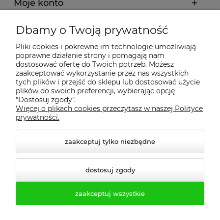
Moje konto
Dbamy o Twoją prywatność
Regulamin
Pliki cookies i pokrewne im technologie umożliwiają
poprawne działanie strony i pomagają nam
Dostawa - realizacja
dostosować ofertę do Twoich potrzeb. Możesz
zaakceptować wykorzystanie przez nas wszystkich
tych plików i przejść do sklepu lub dostosować użycie
Gwarancja i zwroty
plików do swoich preferencji, wybierając opcję
"Dostosuj zgody".
Więcej o plikach cookies przeczytasz w naszej Polityce
Pomoc
prywatności.
zaakceptuj tylko niezbędne
dostosuj zgody
zaakceptuj wszystkie
© 2026 profesmeb.pl. Wszelkie prawa zastrzeżone.