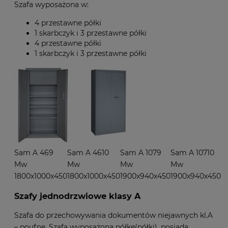
Szafa wyposażona w:
4 przestawne półki
1 skarbczyk i 3 przestawne półki
4 przestawne półki
1 skarbczyk i 3 przestawne półki
Sam A 469
Sam A 4610
Sam A 1079
Sam A 10710
Mw
Mw
Mw
Mw
1800x1000x450
1800x1000x450
1900x940x450
1900x940x450
Szafy jednodrzwiowe klasy A
Szafa do przechowywania dokumentów niejawnych kl.A
– poufne. Szafa wyposażona półkę(półki), posiada