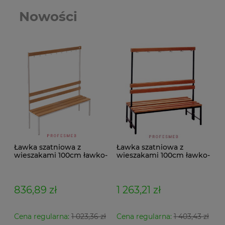
Nowości
Ławka szatniowa z
Ławka szatniowa z
wieszakami 100cm ławko-
wieszakami 100cm ławko-
wieszak jednostronny
wieszak dwustronny Łsz2
Łsz1
836,89 zł
1 263,21 zł
Cena regularna:
1 023,36 zł
Cena regularna:
1 403,43 zł