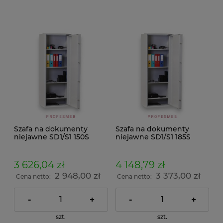
Szafa na dokumenty
Szafa na dokumenty
niejawne SD1/S1 150S
niejawne SD1/S1 185S
klasa S1 (TYP 2) do firmy
klasa S1 (TYP 2) do
domowego gabinetu
3 626,04 zł
4 148,79 zł
2 948,00 zł
3 373,00 zł
Cena netto:
Cena netto:
-
+
-
+
szt.
szt.