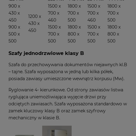
900 x
1500 x
1800 x
1500 x
1800 x
430 x
700 x
700 x
700 x
700 x
1200 x
450
460
500
460
500
430 x
900 x
1500 x
1800 x
1500 x
1800 x
450
500 x
700 x
800 x
700 x
800 x
500
500
500
500
500
Szafy jednodrzwiowe klasy B
Szafa do przechowywania dokumentów niejawnych kl.B
– tajne. Szafa wyposażona w jedną lub kilka półek,
posiada zawiasy umieszczone wewnątrz korpusu (Mw).
Ryglowanie 4- kierunkowe. Od strony zawiasów listwa
ryglująca uniemożliwiająca wyjęcie drzwi przy
odciętych zawiasach. Szafa wyposażona standardowo w
zamek kluczowy klasy B oraz zamek szyfrowy
mechaniczny w klasie B.