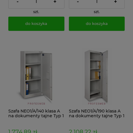
-
+
-
+
szt.
szt.
do koszyka
do koszyka
Szafa NEO1/A/140 klasa A
Szafa NEO1/A/190 klasa A
na dokumenty tajne Typ 1
na dokumenty tajne Typ 1
zamek kluczowy klasa A
zamek kluczowy klasa A
1 774,89 zł
2 108,22 zł