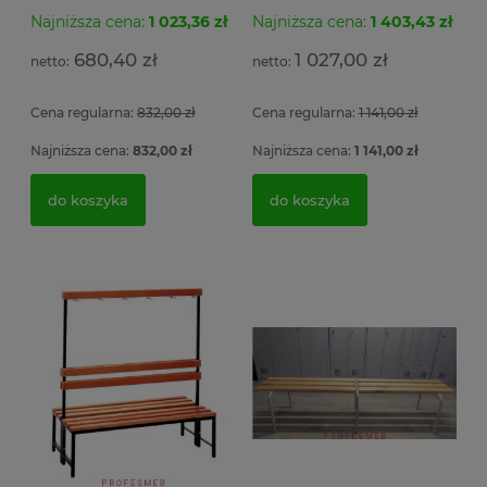
Najniższa cena:
1 023,36 zł
Najniższa cena:
1 403,43 zł
Sz
ła
680,40 zł
1 027,00 zł
5 
Cena regularna:
832,00 zł
Cena regularna:
1 141,00 zł
4
Najniższa cena:
832,00 zł
Najniższa cena:
1 141,00 zł
do koszyka
do koszyka