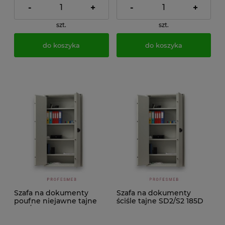
-
+
-
+
szt.
szt.
do koszyka
do koszyka
Szafa na dokumenty
Szafa na dokumenty
poufne niejawne tajne
ściśle tajne SD2/S2 185D
SD2/S1 185D klasa S1 (TYP
klasa S2 (TYP 3) do
2) do domu i biura
kancelarii