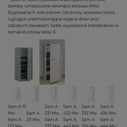
zawiasy umieszczone wewnątrz korpusu (Mw).
Ryglowanie 3- kierunkowe. Od strony zawiasów listwa
ryglująca uniemożliwiająca wyjęcie drzwi przy
odciętych zawiasach. Szafa wyposażona standardowo w
zamek kluczowy klasy A.
Sam A 111
Sam A
Sam A
Sam A
Sam A
Mw
Sam A
331 Mw
433 Mw
332 Mw
434 Mw
Sam A
211 Mw
Sam A
Sam A
Sam A
Sam A
123 Mw
333 Mw
443 Mw
334 Mw
444 Mw