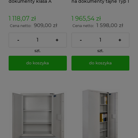
dokumenty klasa A
na dokumenty tajne Typ 1
zamek kluczowy klasa A
zamek kluczowy klasa A
1 118,07 zł
1 965,54 zł
909,00 zł
1 598,00 zł
Cena netto:
Cena netto:
-
+
-
+
szt.
szt.
do koszyka
do koszyka