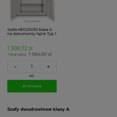
Szafa NEO2/A/50 klasa A
na dokumenty tajne Typ 1
zamek kluczowy klasa A
1 308,72 zł
1 064,00 zł
Cena netto:
-
+
szt.
do koszyka
Szafy dwudrzwiowe klasy A