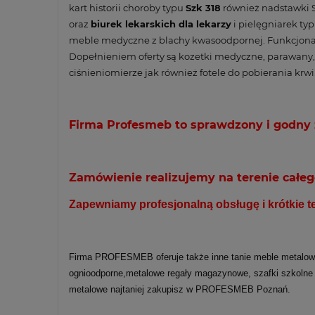
kart historii choroby typu
Szk 318
również nadstawki S
oraz
biurek lekarskich dla lekarzy
i pielęgniarek ty
meble medyczne z blachy kwasoodpornej. Funkcjonal
Dopełnieniem oferty są kozetki medyczne, parawany, 
ciśnieniomierze jak również fotele do pobierania krwi
Firma Profesmeb to sprawdzony i godny z
Zamówienie realizujemy na terenie całeg
Zapewniamy profesjonalną obsługę i krótkie ter
Firma PROFESMEB oferuje także inne tanie meble metalowe, 
ognioodporne,metalowe regały magazynowe, szafki szkolne 
metalowe najtaniej zakupisz w PROFESMEB Poznań.