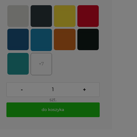
+7
-
+
szt.
do koszyka
*
- Pole wymagane