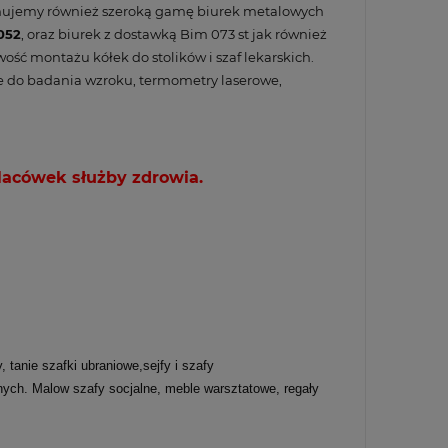
ponujemy również szeroką gamę biurek metalowych
052
, oraz biurek z dostawką Bim 073 st jak również
ość montażu kółek do stolików i
szaf lekarskich
.
ce do badania wzroku, termometry laserowe,
lacówek służby zdrowia.
tanie szafki ubraniowe,sejfy i szafy
ych. Malow szafy socjalne, meble warsztatowe, regały