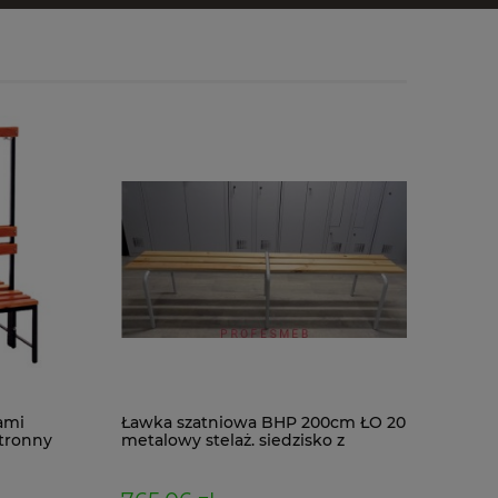
ami
Ławka szatniowa BHP 200cm ŁO 20
tronny
metalowy stelaż. siedzisko z
drewna