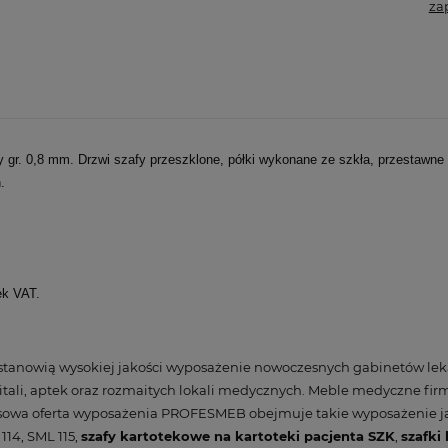
za
gr. 0,8 mm. Drzwi szafy przeszklone, półki wykonane ze szkła, przestaw
.
ek VAT.
anowią wysokiej jakości wyposażenie nowoczesnych gabinetów lek
tali, aptek oraz rozmaitych lokali medycznych. Meble medyczne f
ksowa oferta wyposażenia PROFESMEB obejmuje takie wyposażenie j
 114, SML 115,
szafy kartotekowe na kartoteki pacjenta SZK
,
szafki