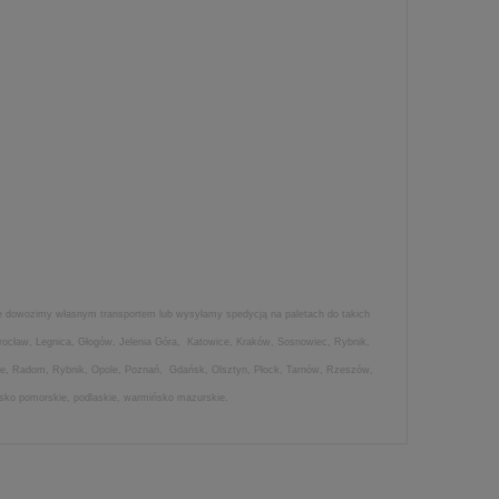
lowe dowozimy własnym transportem lub wysyłamy spedycją na paletach do takich
Wrocław, Legnica, Głogów, Jelenia Góra, Katowice, Kraków, Sosnowiec, Rybnik,
lce, Radom, Rybnik, Opole, Poznań, Gdańsk, Olsztyn, Płock, Tarnów, Rzeszów,
awsko pomorskie, podlaskie, warmińsko mazurskie.