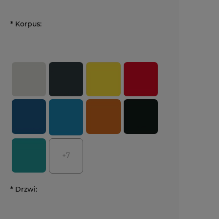
*
Korpus:
+7
*
Drzwi: