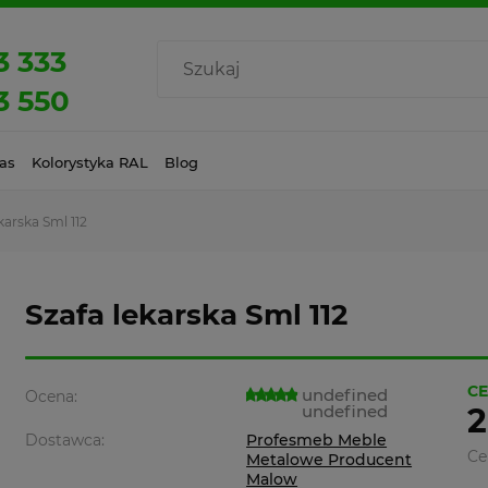
3 333
3 550
as
Kolorystyka RAL
Blog
karska Sml 112
Szafa lekarska Sml 112
CE
undefined
Ocena:
undefined
2
Dostawca:
Profesmeb Meble
Ce
Metalowe Producent
Malow