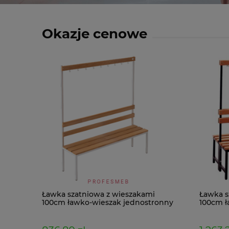
Okazje cenowe
Ławka szatniowa z wieszakami
Ławka s
100cm ławko-wieszak jednostronny
100cm ł
Łsz1
Łsz2