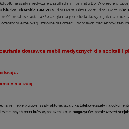
ZK 318 na szafy medyczne z szufladami formatu B5. W ofercie pro
pu
biurko lekarskie BIM 212s
, Bim 021 st, Bim 022 st, Bim 032 st,
Bim 
ność mebli wzrasta także dzięki opcjom dodatkowym jak np. możliw
wzrostomierze, wagi szkolne dla dzieci i dorosłych pacjentów, tabli
.
aufania dostawca mebli medycznych dla szpitali i p
o kraju.
miny realizacji.
tanie meble biurowe, szafy aktowe, szafy kartotekowe,szafy na dokumenty, 
i wiele innych produktów wyposażenia biur, magazynów, pomieszczeń socjaln