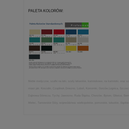
PALETA KOLORÓW:
Meble medyczne, szafki na leki, szafy lekarskie, kartotekowe, na kartoteki, oraz
miast jak: Koszalin, Czaplinek,Gniezno, Luboń, Komornki, Gorzów,Legnica, Szczec
Dąbrowa Górnicza, Tychy, Jaworzno, Ruda Śląska, Chorzów, Bytom, Gliwice, Siem
Mielec, Tarnowskie Góry, województwa: wielkopolskie, pomorskie, lubuskie, śląskie