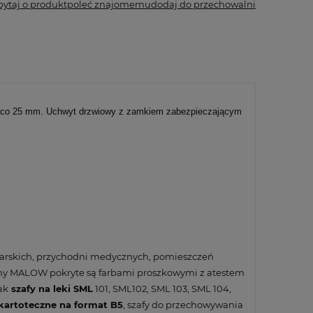
pytaj o produkt
poleć znajomemu
dodaj do przechowalni
ne co 25 mm. Uchwyt drzwiowy z zamkiem zabezpieczającym
arskich, przychodni medycznych, pomieszczeń
irmy MALOW pokryte są farbami proszkowymi z atestem
ak
szafy na leki SML
101, SML102, SML 103, SML 104,
 kartoteczne na format B5
, szafy do przechowywania