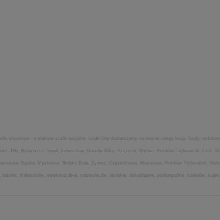
 szafki ubraniowe - metalowe szafki socjalne, szafki bhp dostarczamy na terenie całego kraju. Szafy meta
inek, Piła, Bydgoszcz, Toruń, Inowrocław, Gorzów Wlkp, Szczecin, Gryfino, Piotrków Trybunalski, Łódź, 
ianowice Śląskie, Mysłowice, Bielsko Biała, Żywiec, Częstochowa, Warszawa, Piotrków Trybunalski, Kie
, łódzkie, małopolskie, świętokrzyskie, mazowieckie, opolskie, dolnośląskie, podkarpackie, lubelskie, kuj