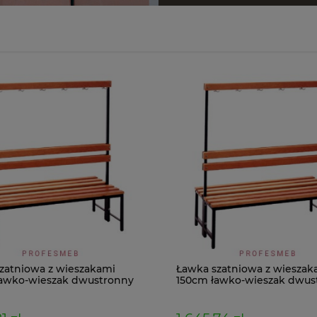
zatniowa z wieszakami
Ławka szatniowa z wieszak
awko-wieszak dwustronny
150cm ławko-wieszak dwus
Łsz2a