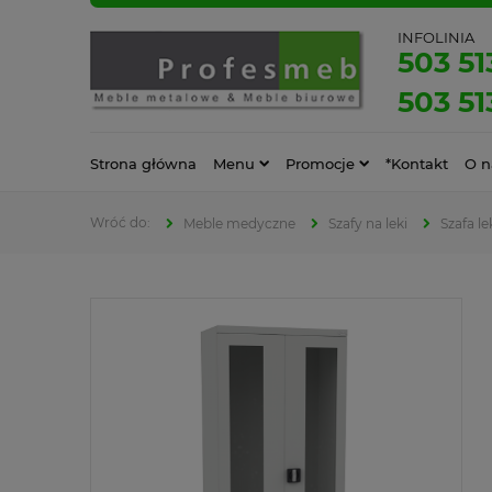
INFOLINIA
503 51
503 51
Strona główna
Menu
Promocje
*Kontakt
O n
Meble medyczne
Szafy na leki
Szafa le