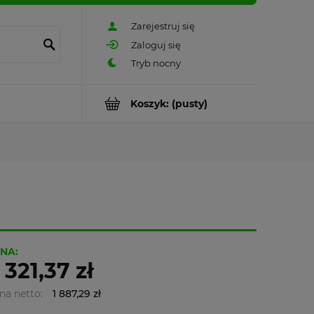
Zarejestruj się
Zaloguj się
Koszyk:
(pusty)
NA:
 321,37 zł
na netto:
1 887,29 zł