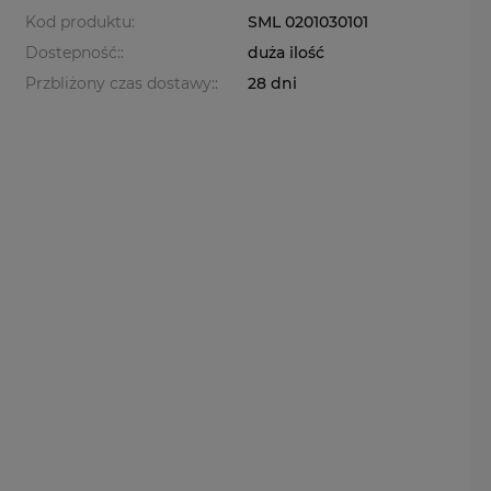
Kod produktu:
SML 0201030101
Dostepność::
duża ilość
Przbliżony czas dostawy::
28 dni