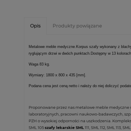
Opis
Produkty powiązane
Metalowe meble medyczne.Korpus szafy wykonany z blachy 
ryglującym drzwi w dwóch punktach.Dostępny w 13 kolorach
Waga 83 kg.
Wymiary: 1800 x 800 x 435 [mm].
Podana cena jest ceną netto i należy do niej doliczyć podat
Proponowane przez nas metalowe meble medyczne st
laboratoryjnych, pracowni naukowo-badawczych, szpi
PZH o wysokiej odporności na uszkodzenia. Komple
SML 105
szafy lekarskie SML
111, SML 112, SML 113, SML