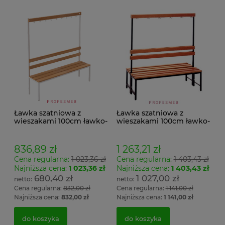
Ławka szatniowa z
Ławka szatniowa z
wieszakami 100cm ławko-
wieszakami 100cm ławko-
wieszak jednostronny
wieszak dwustronny Łsz2
Łsz1
836,89 zł
1 263,21 zł
Cena regularna:
1 023,36 zł
Cena regularna:
1 403,43 zł
Najniższa cena:
1 023,36 zł
Najniższa cena:
1 403,43 zł
680,40 zł
1 027,00 zł
Cena regularna:
832,00 zł
Cena regularna:
1 141,00 zł
Najniższa cena:
832,00 zł
Najniższa cena:
1 141,00 zł
do koszyka
do koszyka