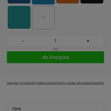
+7
-
+
szt.
do koszyka
*
- Pole wymagane
zapytaj o produkt
poleć znajomemu
dodaj do przechowalni
Opis