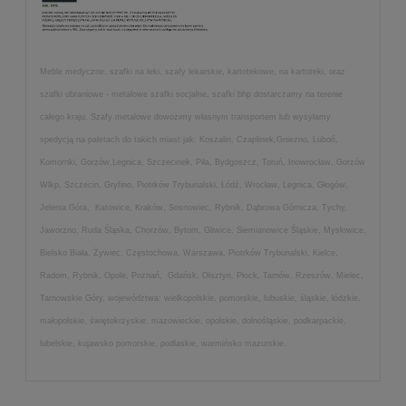
Meble medyczne, szafki na leki, szafy lekarskie, kartotekowe, na kartoteki, oraz
szafki ubraniowe - metalowe szafki socjalne, szafki bhp dostarczamy na terenie
całego kraju. Szafy metalowe dowozimy własnym transportem lub wysyłamy
spedycją na paletach do takich miast jak: Koszalin, Czaplinek,Gniezno, Luboń,
Komornki, Gorzów,Legnica, Szczecinek, Piła, Bydgoszcz, Toruń, Inowrocław, Gorzów
Wlkp, Szczecin, Gryfino, Piotrków Trybunalski, Łódź, Wrocław, Legnica, Głogów,
Jelenia Góra, Katowice, Kraków, Sosnowiec, Rybnik, Dąbrowa Górnicza, Tychy,
Jaworzno, Ruda Śląska, Chorzów, Bytom, Gliwice, Siemianowice Śląskie, Mysłowice,
Bielsko Biała, Żywiec, Częstochowa, Warszawa, Piotrków Trybunalski, Kielce,
Radom, Rybnik, Opole, Poznań, Gdańsk, Olsztyn, Płock, Tarnów, Rzeszów, Mielec,
Tarnowskie Góry, województwa: wielkopolskie, pomorskie, lubuskie, śląskie, łódzkie,
małopolskie, świętokrzyskie, mazowieckie, opolskie, dolnośląskie, podkarpackie,
lubelskie, kujawsko pomorskie, podlaskie, warmińsko mazurskie.