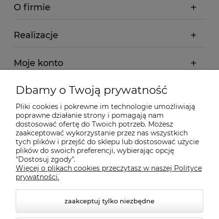
O firmie
Realizacje
Moje konto
Dbamy o Twoją prywatność
Regulamin
Pliki cookies i pokrewne im technologie umożliwiają
poprawne działanie strony i pomagają nam
Dostawa - realizacja
dostosować ofertę do Twoich potrzeb. Możesz
zaakceptować wykorzystanie przez nas wszystkich
tych plików i przejść do sklepu lub dostosować użycie
Gwarancja i zwroty
plików do swoich preferencji, wybierając opcję
"Dostosuj zgody".
Więcej o plikach cookies przeczytasz w naszej Polityce
Pomoc
prywatności.
zaakceptuj tylko niezbędne