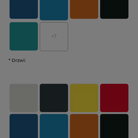
+7
*
Drzwi: