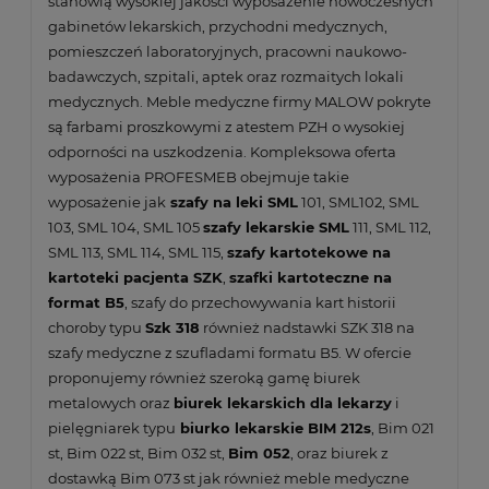
stanowią wysokiej jakości wyposażenie nowoczesnych
gabinetów lekarskich, przychodni medycznych,
pomieszczeń laboratoryjnych, pracowni naukowo-
badawczych, szpitali, aptek oraz rozmaitych lokali
medycznych. Meble medyczne firmy MALOW pokryte
są farbami proszkowymi z atestem PZH o wysokiej
odporności na uszkodzenia. Kompleksowa oferta
wyposażenia PROFESMEB obejmuje takie
wyposażenie jak
szafy na leki SML
101, SML102, SML
103, SML 104, SML 105
szafy lekarskie SML
111, SML 112,
SML 113, SML 114, SML 115,
szafy kartotekowe na
kartoteki pacjenta SZK
,
szafki kartoteczne na
format B5
, szafy do przechowywania kart historii
choroby typu
Szk 318
również nadstawki SZK 318 na
szafy medyczne z szufladami formatu B5. W ofercie
proponujemy również szeroką gamę biurek
metalowych oraz
biurek lekarskich dla lekarzy
i
pielęgniarek typu
biurko lekarskie BIM 212s
, Bim 021
st, Bim 022 st, Bim 032 st,
Bim 052
, oraz biurek z
dostawką Bim 073 st jak również meble medyczne