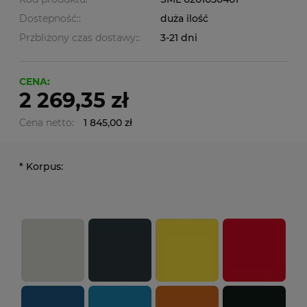
Dostepność::
duża ilość
Przbliżony czas dostawy::
3-21 dni
CENA:
2 269,35 zł
Cena netto:
1 845,00 zł
*
Korpus: