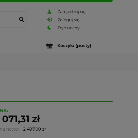
Zarejestruj się
Zaloguj się
Koszyk:
(pusty)
NA:
 071,31 zł
na netto:
2 497,00 zł