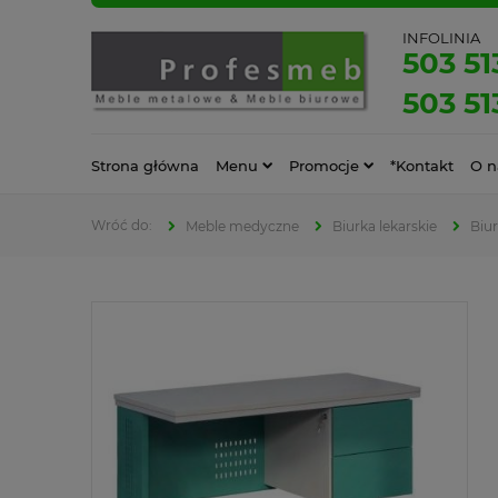
INFOLINIA
503 51
503 51
Strona główna
Menu
Promocje
*Kontakt
O n
Meble medyczne
Biurka lekarskie
Biur