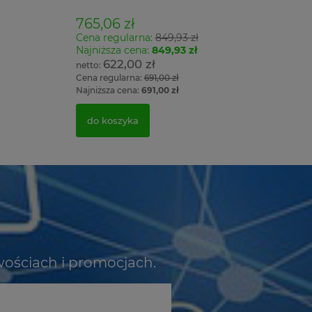
765,06 zł
Cena regularna:
849,93 zł
Najniższa cena:
849,93 zł
622,00 zł
Cena regularna:
691,00 zł
Najniższa cena:
691,00 zł
do koszyka
wościach i promocjach.