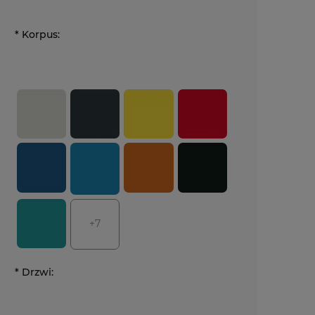
*
Korpus:
+7
*
Drzwi: