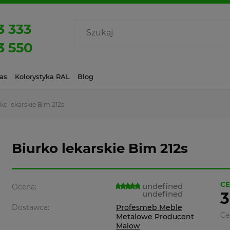
3 333
3 550
as
Kolorystyka RAL
Blog
ko lekarskie Bim 212s
Biurko lekarskie Bim 212s
CE
undefined
Ocena:
undefined
3
Dostawca:
Profesmeb Meble
Ce
Metalowe Producent
Malow