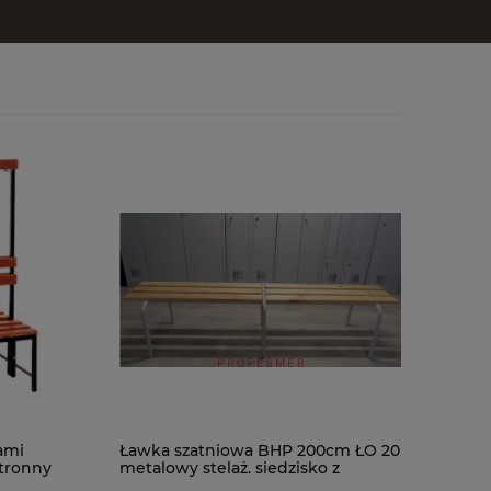
ami
Ławka szatniowa BHP 200cm ŁO 20
tronny
metalowy stelaż. siedzisko z
drewna