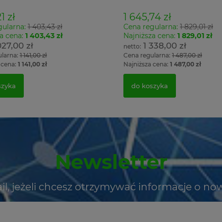
1 zł
1 645,74 zł
gularna:
1 403,43 zł
Cena regularna:
1 829,01 zł
a cena:
1 403,43 zł
Najniższa cena:
1 829,01 zł
027,00 zł
1 338,00 zł
ularna:
1 141,00 zł
Cena regularna:
1 487,00 zł
 cena:
1 141,00 zł
Najniższa cena:
1 487,00 zł
szyka
do koszyka
Newsletter
il, jeżeli chcesz otrzymywać informacje o no