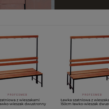
zatniowa z wieszakami
Ławka szatniowa z wieszak
awko-wieszak dwustronny
150cm ławko-wieszak dwus
Łsz2a