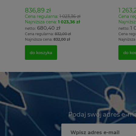
836,89 zł
1 263,2
Cena regularna:
1 023,36 zł
Cena re
Najniższa cena:
1 023,36 zł
Najniższ
680,40 zł
1 
Cena regularna:
832,00 zł
Cena reg
Najniższa cena:
832,00 zł
Najniższa
do koszyka
do ko
Podaj swój adres e-ma