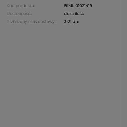
Kod produktu:
BIML 01021419
Dostepność::
duża ilość
Przbliżony czas dostawy::
3-21 dni