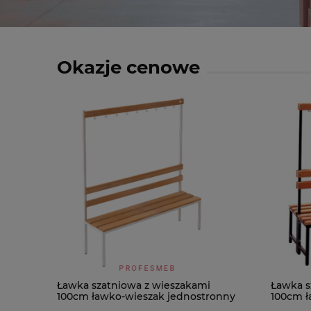
Okazje cenowe
Ławka szatniowa z wieszakami
Ławka s
100cm ławko-wieszak jednostronny
100cm ł
Łsz1
Łsz2