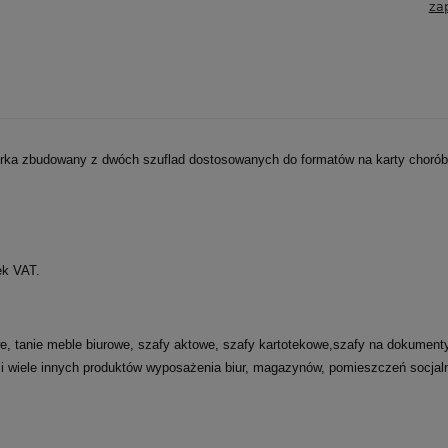
za
urka zbudowany z dwóch szuflad dostosowanych do formatów na karty chorób
ek VAT.
tanie meble biurowe, szafy aktowe, szafy kartotekowe,szafy na dokumenty, 
i wiele innych produktów wyposażenia biur, magazynów, pomieszczeń socjaln