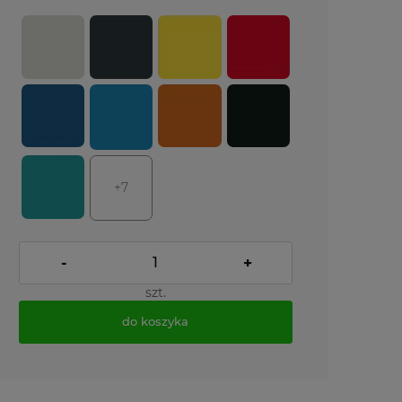
+7
-
+
szt.
do koszyka
*
- Pole wymagane