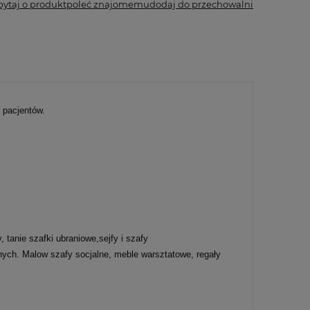
pytaj o produkt
poleć znajomemu
dodaj do przechowalni
 pacjentów.
tanie szafki ubraniowe,sejfy i szafy
ych. Malow szafy socjalne, meble warsztatowe, regały