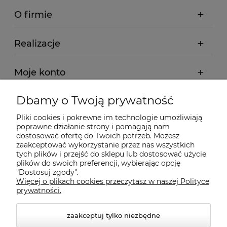
O firmie
Realizacje
Moje konto
Dbamy o Twoją prywatność
Regulamin
Pliki cookies i pokrewne im technologie umożliwiają
poprawne działanie strony i pomagają nam
Dostawa - realizacja
dostosować ofertę do Twoich potrzeb. Możesz
zaakceptować wykorzystanie przez nas wszystkich
tych plików i przejść do sklepu lub dostosować użycie
Gwarancja i zwroty
plików do swoich preferencji, wybierając opcję
"Dostosuj zgody".
Więcej o plikach cookies przeczytasz w naszej Polityce
Pomoc
prywatności.
zaakceptuj tylko niezbędne