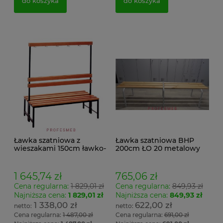
do koszyka
do koszyka
Ławka szatniowa z
Ławka szatniowa BHP
wieszakami 150cm ławko-
200cm ŁO 20 metalowy
wieszak dwustronny
stelaż. siedzisko z drewna
Łsz2a
1 645,74 zł
765,06 zł
Cena regularna:
1 829,01 zł
Cena regularna:
849,93 zł
Najniższa cena:
1 829,01 zł
Najniższa cena:
849,93 zł
1 338,00 zł
622,00 zł
Cena regularna:
1 487,00 zł
Cena regularna:
691,00 zł