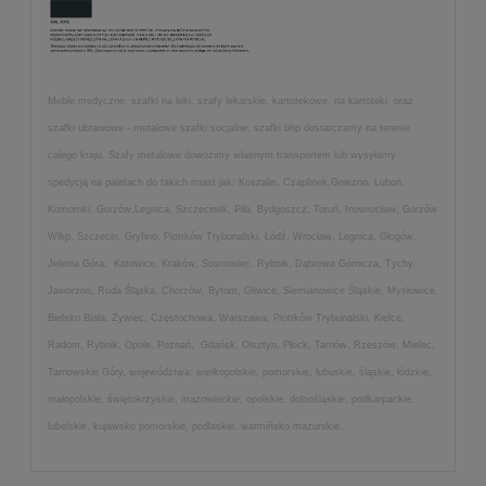
Meble medyczne, szafki na leki, szafy lekarskie, kartotekowe, na kartoteki, oraz
szafki ubraniowe - metalowe szafki socjalne, szafki bhp dostarczamy na terenie
całego kraju. Szafy metalowe dowozimy własnym transportem lub wysyłamy
spedycją na paletach do takich miast jak: Koszalin, Czaplinek,Gniezno, Luboń,
Komornki, Gorzów,Legnica, Szczecinek, Piła, Bydgoszcz, Toruń, Inowrocław, Gorzów
Wlkp, Szczecin, Gryfino, Piotrków Trybunalski, Łódź, Wrocław, Legnica, Głogów,
Jelenia Góra, Katowice, Kraków, Sosnowiec, Rybnik, Dąbrowa Górnicza, Tychy,
Jaworzno, Ruda Śląska, Chorzów, Bytom, Gliwice, Siemianowice Śląskie, Mysłowice,
Bielsko Biała, Żywiec, Częstochowa, Warszawa, Piotrków Trybunalski, Kielce,
Radom, Rybnik, Opole, Poznań, Gdańsk, Olsztyn, Płock, Tarnów, Rzeszów, Mielec,
Tarnowskie Góry, województwa: wielkopolskie, pomorskie, lubuskie, śląskie, łódzkie,
małopolskie, świętokrzyskie, mazowieckie, opolskie, dolnośląskie, podkarpackie,
lubelskie, kujawsko pomorskie, podlaskie, warmińsko mazurskie.