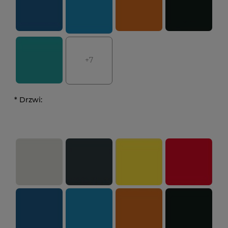
+7
*
Drzwi: