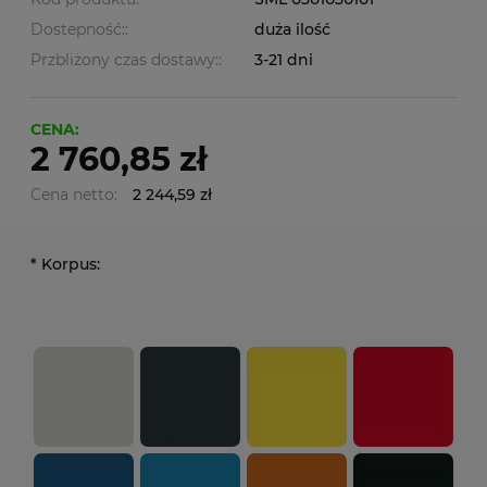
Dostepność::
duża ilość
Przbliżony czas dostawy::
3-21 dni
CENA:
2 760,85 zł
Cena netto:
2 244,59 zł
*
Korpus: