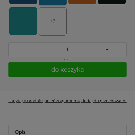
+7
-
+
szt.
do koszyka
*
- Pole wymagane
zapytaj o produkt
poleć znajomemu
dodaj do przechowalni
Opis