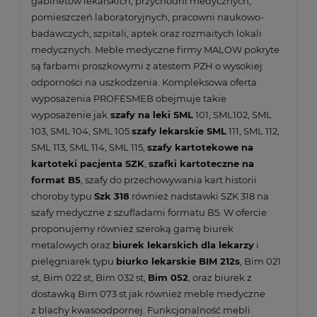
gabinetów lekarskich, przychodni medycznych,
pomieszczeń laboratoryjnych, pracowni naukowo-
badawczych, szpitali, aptek oraz rozmaitych lokali
medycznych. Meble medyczne firmy MALOW pokryte
są farbami proszkowymi z atestem PZH o wysokiej
odporności na uszkodzenia. Kompleksowa oferta
wyposażenia PROFESMEB obejmuje takie
wyposażenie jak
szafy na leki SML
101, SML102, SML
103, SML 104, SML 105
szafy lekarskie SML
111, SML 112,
SML 113, SML 114, SML 115,
szafy kartotekowe na
kartoteki pacjenta SZK
,
szafki kartoteczne na
format B5
, szafy do przechowywania kart historii
choroby typu
Szk 318
również nadstawki SZK 318 na
szafy medyczne z szufladami formatu B5. W ofercie
proponujemy również szeroką gamę biurek
metalowych oraz
biurek lekarskich dla lekarzy
i
pielęgniarek typu
biurko lekarskie BIM 212s
, Bim 021
st, Bim 022 st, Bim 032 st,
Bim 052
, oraz biurek z
dostawką Bim 073 st jak również meble medyczne
z blachy kwasoodpornej. Funkcjonalność mebli