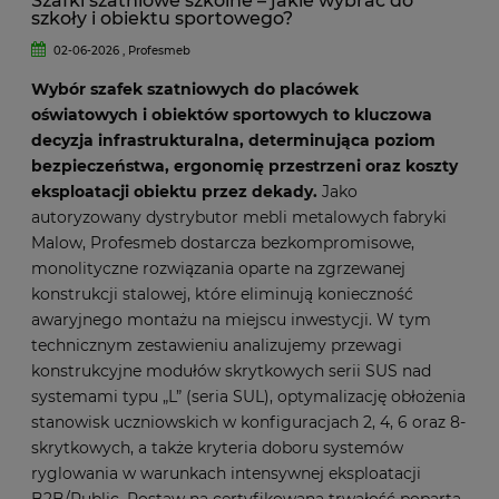
Szafki szatniowe szkolne – jakie wybrać do
szkoły i obiektu sportowego?
02-06-2026 , Profesmeb
Wybór szafek szatniowych do placówek
oświatowych i obiektów sportowych to kluczowa
decyzja infrastrukturalna, determinująca poziom
bezpieczeństwa, ergonomię przestrzeni oraz koszty
eksploatacji obiektu przez dekady.
Jako
autoryzowany dystrybutor mebli metalowych fabryki
Malow, Profesmeb dostarcza bezkompromisowe,
monolityczne rozwiązania oparte na zgrzewanej
konstrukcji stalowej, które eliminują konieczność
awaryjnego montażu na miejscu inwestycji. W tym
technicznym zestawieniu analizujemy przewagi
konstrukcyjne modułów skrytkowych serii SUS nad
systemami typu „L” (seria SUL), optymalizację obłożenia
stanowisk uczniowskich w konfiguracjach 2, 4, 6 oraz 8-
skrytkowych, a także kryteria doboru systemów
ryglowania w warunkach intensywnej eksploatacji
B2B/Public. Postaw na certyfikowaną trwałość popartą