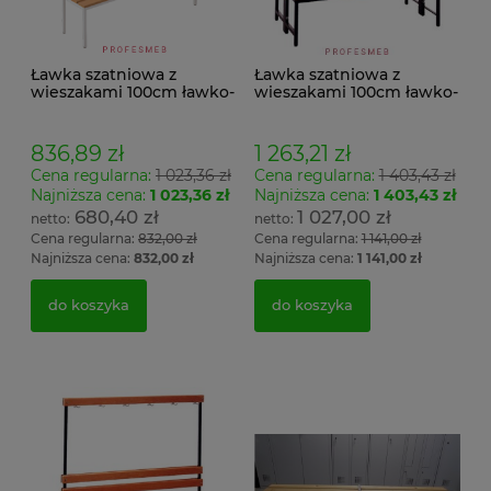
Ławka szatniowa z
Ławka szatniowa z
wieszakami 100cm ławko-
wieszakami 100cm ławko-
wieszak jednostronny
wieszak dwustronny Łsz2
Łsz1
836,89 zł
1 263,21 zł
Cena regularna:
1 023,36 zł
Cena regularna:
1 403,43 zł
Najniższa cena:
1 023,36 zł
Najniższa cena:
1 403,43 zł
680,40 zł
1 027,00 zł
Cena regularna:
832,00 zł
Cena regularna:
1 141,00 zł
Najniższa cena:
832,00 zł
Najniższa cena:
1 141,00 zł
do koszyka
do koszyka