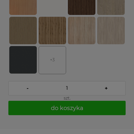
+3
-
+
szt.
do koszyka
*
- Pole wymagane