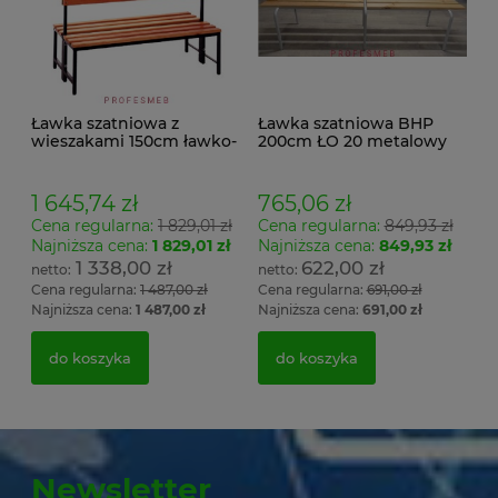
Ławka szatniowa z
Ławka szatniowa BHP
wieszakami 150cm ławko-
200cm ŁO 20 metalowy
wieszak dwustronny
stelaż. siedzisko z drewna
Łsz2a
1 645,74 zł
765,06 zł
Cena regularna:
1 829,01 zł
Cena regularna:
849,93 zł
Najniższa cena:
1 829,01 zł
Najniższa cena:
849,93 zł
1 338,00 zł
622,00 zł
Cena regularna:
1 487,00 zł
Cena regularna:
691,00 zł
Najniższa cena:
1 487,00 zł
Najniższa cena:
691,00 zł
do koszyka
do koszyka
Newsletter