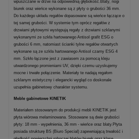
wpuszczane w drzwi na odpowiednią głębokość.Blaty, nogi
biurek oraz wieńce wykonane są z płyty o grubości 36 mm.
Do każdego układu regałów dopasowane są wieńce łączące o
tej samej grubości. W systemie tym oprócz regałów z
drzwiami płytowymi występują regały z drzwiami szklanymi
wykonanymi ze szkła hartowanego Antisol grafit ESG o
grubości 6 mm, natomiast ścianki tylne regałów otwartych
wykonane są ze szkła hartowanego Antisol czarny ESG 4
mm. Szkło łączone jest z zawiasem za pomocą kleju
utwardzonego promieniami UV, dzięki czemu uzyskujemy
mocne i trwałe połączenie. Materiały te nadają regałom
szklanym estetyczny i elegancki wygląd co doskonale
uzupełnia gabinetowy charakter systemu.
Meble gabinetowe KINETIK
Materiałem stosowanym do produkcji mebli KINETIK jest
płyta wiórowa melaminowana. Stosowane są dwie grubości
płyty: 18 mm - wypełnienia, 36 mm - wieńce oraz blaty.Płyta
posiada strukturę BS (Biuro Special) zapewniającą trwałość i
gładkość powierzchni roboczej blatów biurek oraz klasę