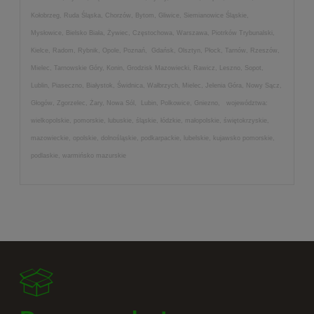
Kołobrzeg, Ruda Śląska, Chorzów, Bytom, Gliwice, Siemianowice Śląskie,
Mysłowice, Bielsko Biała, Żywiec, Częstochowa, Warszawa, Piotrków Trybunalski,
Kielce, Radom, Rybnik, Opole, Poznań, Gdańsk, Olsztyn, Płock, Tarnów, Rzeszów,
Mielec, Tarnowskie Góry, Konin, Grodzisk Mazowiecki, Rawicz, Leszno, Sopot,
Lublin, Piaseczno, Białystok, Świdnica, Wałbrzych, Mielec, Jelenia Góra, Nowy Sącz,
Głogów, Zgorzelec, Żary, Nowa Sól, Lubin, Polkowice, Gniezno, województwa:
wielkopolskie, pomorskie, lubuskie, śląskie, łódzkie, małopolskie, świętokrzyskie,
mazowieckie, opolskie, dolnośląskie, podkarpackie, lubelskie, kujawsko pomorskie,
podlaskie, warmińsko mazurskie