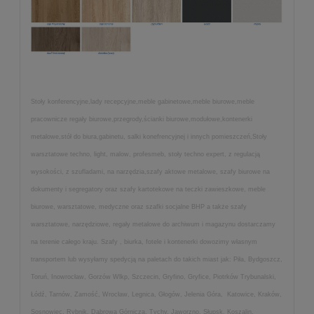
Stoły konferencyjne,lady recepcyjne,meble gabinetowe,meble biurowe,meble
pracownicze regały biurowe,przegrody,ścianki biurowe,modułowe,kontenerki
metalowe,stół do biura,gabinetu, salki konefrencyjnej i innych pomieszczeń,Stoły
warsztatowe techno, light, malow, profesmeb, stoły techno expert, z regulacją
wysokości, z szufladami, na narzędzia,szafy aktowe metalowe, szafy biurowe na
dokumenty i segregatory oraz szafy kartotekowe na teczki zawieszkowe, meble
biurowe, warsztatowe, medyczne oraz szafki socjalne BHP a także szafy
warsztatowe, narzędziowe, regały metalowe do archiwum i magazynu dostarczamy
na terenie całego kraju. Szafy , biurka, fotele i kontenerki dowozimy własnym
transportem lub wysyłamy spedycją na paletach do takich miast jak: Piła, Bydgoszcz,
Toruń, Inowrocław, Gorzów Wlkp, Szczecin, Gryfino, Gryfice, Piotrków Trybunalski,
Łódź, Tarnów, Zamość, Wrocław, Legnica, Głogów, Jelenia Góra, Katowice, Kraków,
Sosnowiec, Rybnik, Dąbrowa Górnicza, Tychy, Jaworzno, Słupsk, Koszalin,