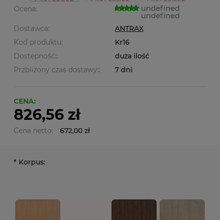
undefined
Ocena:
undefined
Dostawca:
ANTRAX
Kod produktu:
Kr16
Dostepność::
duża ilość
Przbliżony czas dostawy::
7 dni
CENA:
826,56 zł
Cena netto:
672,00 zł
*
Korpus: