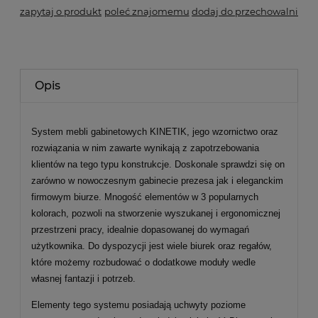
zapytaj o produkt
poleć znajomemu
dodaj do przechowalni
Opis
System mebli gabinetowych KINETIK, jego wzornictwo oraz
rozwiązania w nim zawarte wynikają z zapotrzebowania
klientów na tego typu konstrukcje. Doskonale sprawdzi się on
zarówno w nowoczesnym gabinecie prezesa jak i eleganckim
firmowym biurze. Mnogość elementów w 3 popularnych
kolorach, pozwoli na stworzenie wyszukanej i ergonomicznej
przestrzeni pracy, idealnie dopasowanej do wymagań
użytkownika. Do dyspozycji jest wiele biurek oraz regałów,
które możemy rozbudować o dodatkowe moduły wedle
własnej fantazji i potrzeb.
Elementy tego systemu posiadają uchwyty poziome