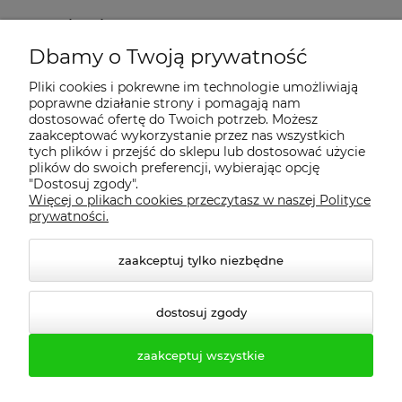
Regulamin
Dbamy o Twoją prywatność
Dostawa - realizacja
Pliki cookies i pokrewne im technologie umożliwiają
poprawne działanie strony i pomagają nam
dostosować ofertę do Twoich potrzeb. Możesz
Gwarancja i zwroty
zaakceptować wykorzystanie przez nas wszystkich
tych plików i przejść do sklepu lub dostosować użycie
plików do swoich preferencji, wybierając opcję
Pomoc
"Dostosuj zgody".
Więcej o plikach cookies przeczytasz w naszej Polityce
prywatności.
zaakceptuj tylko niezbędne
dostosuj zgody
zaakceptuj wszystkie
© 2026 profesmeb.pl. Wszelkie prawa zastrzeżone.
Styl graficzny ShopGadget.pl
Sklep internetowy Shoper.pl