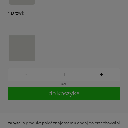
*
Drzwi:
-
+
szt.
do koszyka
*
- Pole wymagane
zapytaj o produkt
poleć znajomemu
dodaj do przechowalni