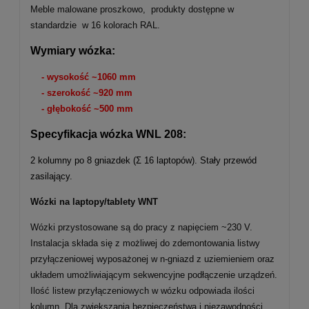
Meble malowane proszkowo, produkty dostępne w
standardzie w 16 kolorach RAL.
Wymiary wózka:
-
wysokość
~
1060 mm
- szerokość
~92
0 mm
-
głębokość
~
500 mm
Specyfikacja wózka WNL 208:
2 kolumny po 8 gniazdek (Σ 16 laptopów). Stały przewód
zasilający.
Wózki na laptopy/tablety WNT
Wózki przystosowane są do pracy z napięciem ~230 V.
Instalacja składa się z możliwej do zdemontowania listwy
przyłączeniowej wyposażonej w n-gniazd z uziemieniem oraz
układem umożliwiającym sekwencyjne podłączenie urządzeń.
Ilość listew przyłączeniowych w wózku odpowiada ilości
kolumn. Dla zwiększania bezpieczeństwa i niezawodności