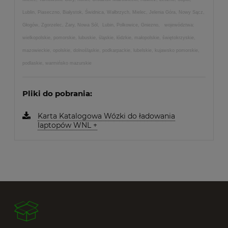
Lublin, Piaseczno, Białystok, Świdnica, Wałbrzych, Mielec, Jelenia Góra, Nowy Sącz,
Głogów, Zgorzelec, Żary, Nowa Sól, Lubin, Polkowice, Gniezno, województwa:
wielkopolskie, pomorskie, lubuskie, śląskie, łódzkie, małopolskie, świętokrzyskie,
mazowieckie, opolskie, dolnośląskie, podkarpackie, lubelskie, kujawsko pomorskie,
podlaskie, warmińsko mazurskie
Pliki do pobrania:
Karta Katalogowa Wózki do ładowania
laptopów WNL +