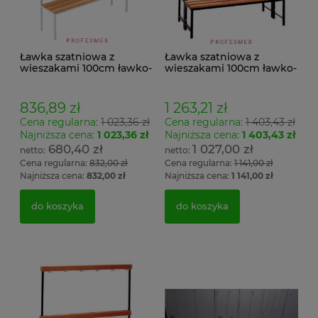
Ławka szatniowa z
Ławka szatniowa z
wieszakami 100cm ławko-
wieszakami 100cm ławko-
wieszak jednostronny
wieszak dwustronny Łsz2
Łsz1
836,89 zł
1 263,21 zł
Cena regularna:
1 023,36 zł
Cena regularna:
1 403,43 zł
Najniższa cena:
1 023,36 zł
Najniższa cena:
1 403,43 zł
680,40 zł
1 027,00 zł
Cena regularna:
832,00 zł
Cena regularna:
1 141,00 zł
Najniższa cena:
832,00 zł
Najniższa cena:
1 141,00 zł
do koszyka
do koszyka