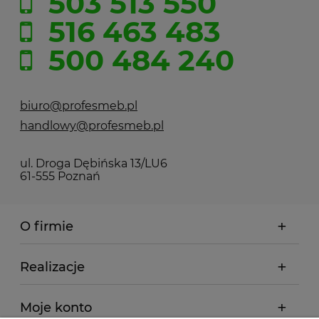
503 513 550
516 463 483
500 484 240
biuro@profesmeb.pl
handlowy@profesmeb.pl
ul. Droga Dębińska 13/LU6
61-555 Poznań
O firmie
Realizacje
Moje konto