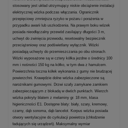
stosowany jest układ utrzymujący niskie obciążenie instalacji
elektrycznej wózka podczas włączania. Ogranicznik
przepięciowy zmniejsza ryzyko w pożaru i porażenia w
przypadku awarii lub uszkodzenia. Na prawym boku wózek
posiada nieodłączalny przewód zasilający długości 3 m,
uchwyt do zwinięcia przewodu, resetowalny bezpiecznik
przeciążeniowy oraz podświetlany wyłącznik. Wózki
posiadają uchwyty do przemieszczania po obu stronach.
Wózki wyposażone są w cztery kółka jezdne o średnicy 100
mm i nośności 150 kg na kółko, w tym dwa z hamulcem.
Powierzchnia toczna kółek wykonania z gumy nie brudzącej
powierzchni. Krawędzie dolne wózka zabezpieczone są
narożnikami gumowymi. Drzwi szafy zamykane zamkiem
zabezpieczającym z blokadą w dwóch punktach. Wierzch
wózka pokryty blatem z melaminy gr. 18 mm, klasa
higieniczności E1. Dostępne blaty: biały, szary, kremowy,
czarny, dąb sonoma, dąb lancelot. Korpus wózka posiada
otwory wentylacyjne do cyrkulacji powietrza (chłodzenie
ładujących się urządzeń). Maksymalny wymiar