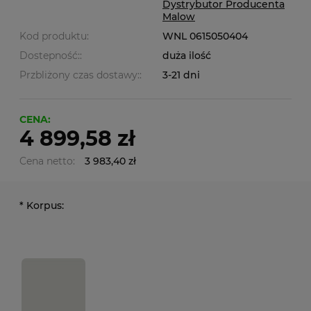
Dystrybutor Producenta
Malow
Kod produktu:
WNL 0615050404
Dostepność::
duża ilość
Przbliżony czas dostawy::
3-21 dni
CENA:
4 899,58 zł
Cena netto:
3 983,40 zł
*
Korpus: