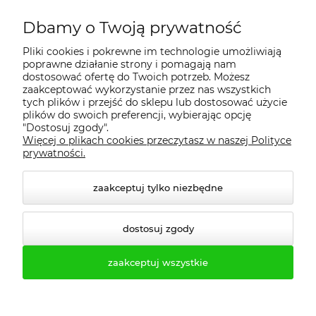
Dbamy o Twoją prywatność
Regulamin
Pliki cookies i pokrewne im technologie umożliwiają
poprawne działanie strony i pomagają nam
Dostawa - realizacja
dostosować ofertę do Twoich potrzeb. Możesz
zaakceptować wykorzystanie przez nas wszystkich
tych plików i przejść do sklepu lub dostosować użycie
Gwarancja i zwroty
plików do swoich preferencji, wybierając opcję
"Dostosuj zgody".
Więcej o plikach cookies przeczytasz w naszej Polityce
Pomoc
prywatności.
zaakceptuj tylko niezbędne
dostosuj zgody
zaakceptuj wszystkie
© 2026 profesmeb.pl. Wszelkie prawa zastrzeżone.
Styl graficzny ShopGadget.pl
Sklep internetowy Shoper.pl