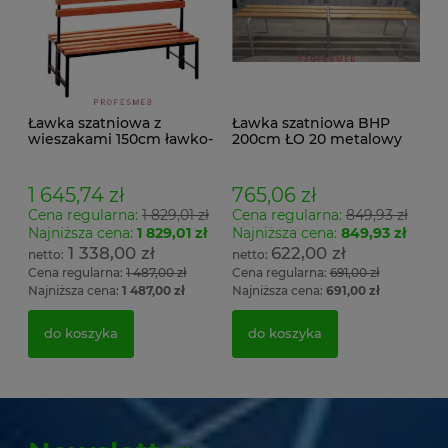
Ławka szatniowa z
Ławka szatniowa BHP
wieszakami 150cm ławko-
200cm ŁO 20 metalowy
wieszak dwustronny
stelaż. siedzisko z drewna
Łsz2a
1 645,74 zł
765,06 zł
Cena regularna:
1 829,01 zł
Cena regularna:
849,93 zł
Najniższa cena:
1 829,01 zł
Najniższa cena:
849,93 zł
1 338,00 zł
622,00 zł
Cena regularna:
1 487,00 zł
Cena regularna:
691,00 zł
Najniższa cena:
1 487,00 zł
Najniższa cena:
691,00 zł
do koszyka
do koszyka