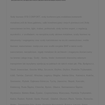
Stoły biurowe STB COMFORT, stoły konferencyjne,modułowe,kontenerki
metalowe,stół do biura,gabinetu, salki konefrencyjnej i innych pomieszczeń,Stoły
warsztatowe techno, light, malow, profesmeb, stoły techno expert, z regulacją
wysokości, z szufladami, na narzędzia,szafy aktowe metalowe, szafy biurowe na
dokumenty i segregatory oraz szafy kartotekowe na teczki zawieszkowe, meble
biurowe, warsztatowe, medyczne oraz szafki socjalne BHP a także szafy
warsztatowe, narzędziowe, regały metalowe do archiwum i magazynu dostarczamy
na terenie całego kraju. Szafy , biurka, fotele i kontenerki dowozimy własnym
transportem lub wysyłamy spedycją na paletach do takich miast jak: Piła, Bydgoszcz,
Toruń, Inowrocław, Gorzów Wlkp, Szczecin, Gryfino, Gryfice, Piotrków Trybunalski,
Łódź, Tarnów, Zamość, Wrocław, Legnica, Głogów, Jelenia Góra, Katowice, Kraków,
Sosnowiec, Rybnik, Dąbrowa Górnicza, Tychy, Jaworzno, Słupsk, Koszalin,
Kołobrzeg, Ruda Śląska, Chorzów, Bytom, Gliwice, Siemianowice Śląskie,
Mysłowice, Bielsko Biała, Żywiec, Częstochowa, Warszawa, Piotrków Trybunalski,
Kielce, Radom, Rybnik, Opole, Poznań, Gdańsk, Olsztyn, Płock, Tarnów, Rzeszów,
Mielec, Tarnowskie Góry, Konin, Grodzisk Mazowiecki, Rawicz, Leszno, Sopot,