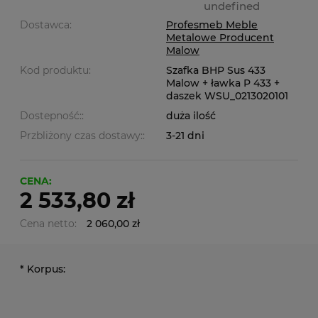
undefined
Dostawca:
Profesmeb Meble
Metalowe Producent
Malow
Kod produktu:
Szafka BHP Sus 433
Malow + ławka P 433 +
daszek WSU_0213020101
Dostepność::
duża ilość
Przbliżony czas dostawy::
3-21 dni
CENA:
2 533,80 zł
Cena netto:
2 060,00 zł
*
Korpus: