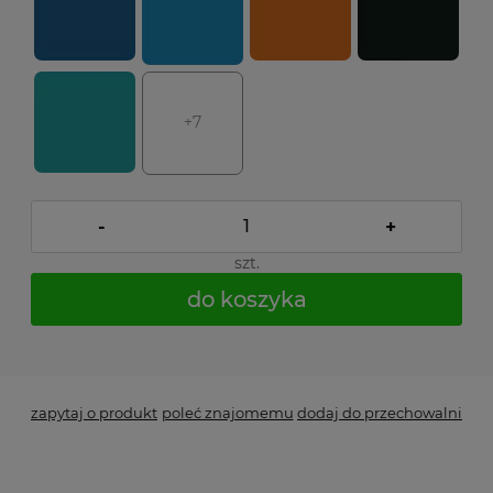
+7
-
+
szt.
do koszyka
*
- Pole wymagane
zapytaj o produkt
poleć znajomemu
dodaj do przechowalni