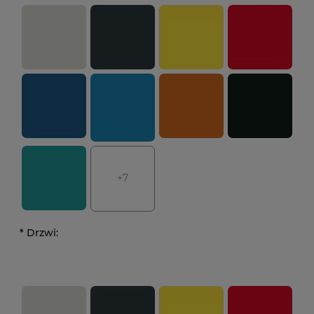
+7
*
Drzwi: