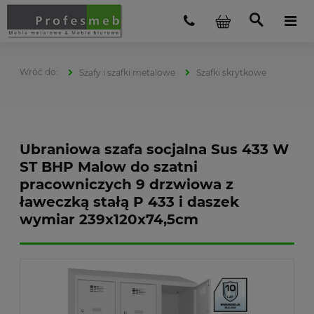
Szafy i szafki metalowe
Szafki skrytkowe
Ubraniowa szafa socjalna Sus 433 W
ST BHP Malow do szatni
pracowniczych 9 drzwiowa z
ławeczką stałą P 433 i daszek
wymiar 239x120x74,5cm