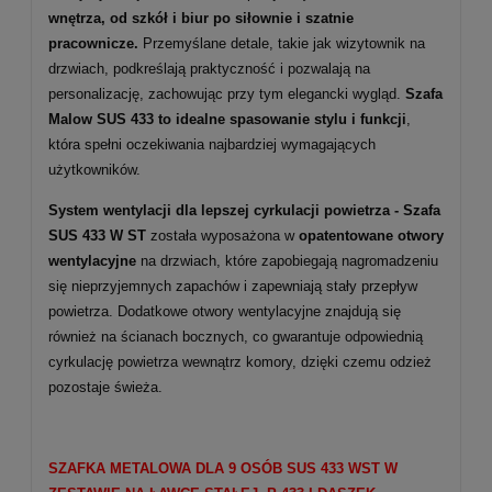
wnętrza, od szkół i biur po siłownie i szatnie
pracownicze.
Przemyślane detale, takie jak wizytownik na
drzwiach, podkreślają praktyczność i pozwalają na
personalizację, zachowując przy tym elegancki wygląd.
Szafa
Malow SUS 433 to idealne spasowanie stylu i funkcji
,
która spełni oczekiwania najbardziej wymagających
użytkowników.
System wentylacji dla lepszej cyrkulacji powietrza -
Szafa
SUS 433 W ST
została wyposażona w
opatentowane otwory
wentylacyjne
na drzwiach, które zapobiegają nagromadzeniu
się nieprzyjemnych zapachów i zapewniają stały przepływ
powietrza. Dodatkowe otwory wentylacyjne znajdują się
również na ścianach bocznych, co gwarantuje odpowiednią
cyrkulację powietrza wewnątrz komory, dzięki czemu odzież
pozostaje świeża.
SZAFKA METALOWA DLA 9 OSÓB SUS 433 WST W