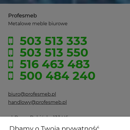
Profesmeb
Metalowe meble biurowe
503 513 333
503 513 550
516 463 483
500 484 240
biuro@profesmeb.pl
handlowy@profesmeb.pl
ul. Droga Dębińska 13/LU6
61-555 Poznań
Dbamy o Twoją prywatność