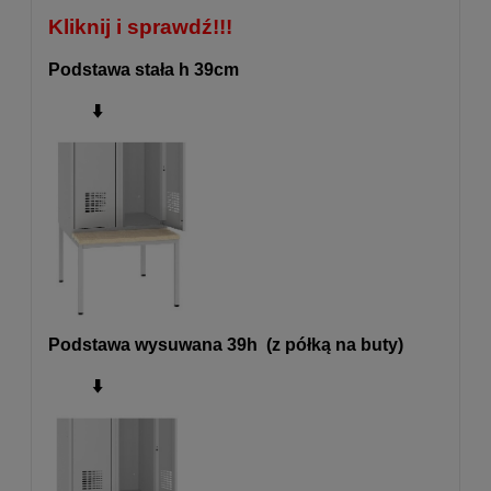
Kliknij i sprawdź!!!
Podstawa stała h 39cm
⬇️
Podstawa wysuwana 39h (z półką na buty)
⬇️