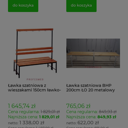
do koszyka
do koszyka
Ławka szatniowa z
Ławka szatniowa BHP
wieszakami 150cm ławko-
200cm ŁO 20 metalowy
wieszak dwustronny
stelaż. siedzisko z drewna
Łsz2a
1 645,74 zł
765,06 zł
Cena regularna:
1 829,01 zł
Cena regularna:
849,93 zł
Najniższa cena:
1 829,01 zł
Najniższa cena:
849,93 zł
1 338,00 zł
622,00 zł