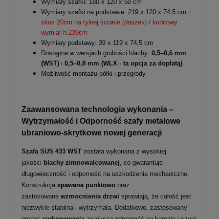
Wymiary szafki: 180 x 120 x 50 cm
Wymiary szafki na podstawie: 219 x 120 x 74,5 cm
+
skos 20cm na tylnej ścianie (daszek) / końcowy
wymiar h.239cm
Wymiary podstawy: 39 x 119 x 74,5 cm
Dostępne w wersjach grubości blachy:
0,5–0,6 mm
(WST)
i
0,5–0,8 mm
(WLX - ta opcja za dopłatą)
Możliwość montażu półki i przegrody
Zaawansowana technologia wykonania –
Wytrzymałość i Odporność szafy metalowe
ubraniowo-skrytkowe nowej generacji
Szafa SUS 433 WST
została wykonana z wysokiej
jakości
blachy zimnowalcowanej
, co gwarantuje
długowieczność i odporność na uszkodzenia mechaniczne.
Konstrukcja
spawana punktowo
oraz
zastosowane
wzmocnienia drzwi
sprawiają, że całość jest
niezwykle stabilna i wytrzymała. Dodatkowo, zastosowany
proces
cyrkonowania
zwiększa odporność na korozję i czyni