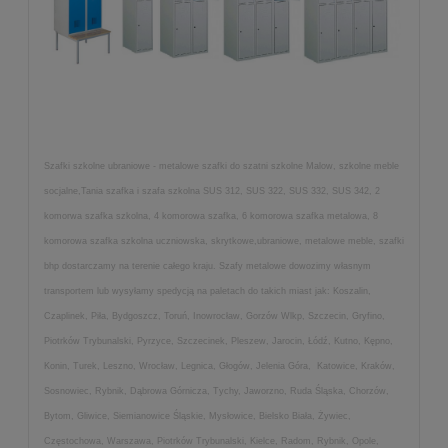
Szafki szkolne ubraniowe - metalowe szafki do szatni szkolne Malow, szkolne meble
socjalne,Tania szafka i szafa szkolna SUS 312, SUS 322, SUS 332, SUS 342, 2
komorwa szafka szkolna, 4 komorowa szafka, 6 komorowa szafka metalowa, 8
komorowa szafka szkolna uczniowska, skrytkowe,ubraniowe, metalowe meble, szafki
bhp dostarczamy na terenie całego kraju. Szafy metalowe dowozimy własnym
transportem lub wysyłamy spedycją na paletach do takich miast jak: Koszalin,
Czaplinek, Piła, Bydgoszcz, Toruń, Inowrocław, Gorzów Wlkp, Szczecin, Gryfino,
Piotrków Trybunalski, Pyrzyce, Szczecinek, Pleszew, Jarocin, Łódź, Kutno, Kępno,
Konin, Turek, Leszno, Wrocław, Legnica, Głogów, Jelenia Góra, Katowice, Kraków,
Sosnowiec, Rybnik, Dąbrowa Górnicza, Tychy, Jaworzno, Ruda Śląska, Chorzów,
Bytom, Gliwice, Siemianowice Śląskie, Mysłowice, Bielsko Biała, Żywiec,
Częstochowa, Warszawa, Piotrków Trybunalski, Kielce, Radom, Rybnik, Opole,