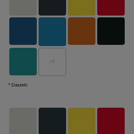
+7
*
Daszek: