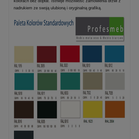
kolorach bez dopłat. Istnieje możliwość zamówienia drzwi z
nadrukiem ze swoją ulubioną i oryginalną grafiką.