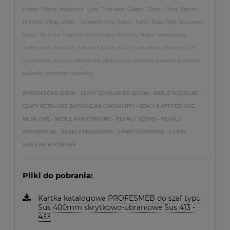
Poznań, Gdynia, Wejherowo, Sopot, Trójmiasto, Gdańsk, Olsztyn, Płock, Tarnów,
Rzeszów, Elbląg, Mielec, Tarnowskie Góry, Radom, Kalisz, Środa Wlkp, Sosnowiec,
Bytom, Wieliczka, Dąbrowa, Częstochowa, Rzeszów, Nakło, województwa:
wielkopolskie, pomorskie, lubuskie, śląskie, łódzkie, małopolskie, świętokrzyskie,
mazowieckie, opolskie, dolnośląskie, podkarpackie, lubelskie, kujawsko pomorskie,
podlaskie, warmińsko mazurskie.
WYPOSAŻENIE SZKÓŁ - SZAFY SZKOLNE DO SZATNI - MEBLE SOCJALNE -
SZAFY METALOWE BIUROWE NA DOKUMENTY - SZAFY KARTOTEKOWE
METALOWE - MEBLE WARSZTATOWE - REGAŁY JEZDNE - REGAŁY
ARCHIWALNE - REGAŁY PRZESUWNE - ŁAWKI SZATNIOWE - ŁAWKI
SZKOLNE SZATNIOWE
Pliki do pobrania:
Kartka katalogowa PROFESMEB do szaf typu
Sus 400mm skrytkowo-ubraniowe Sus 413 -
433