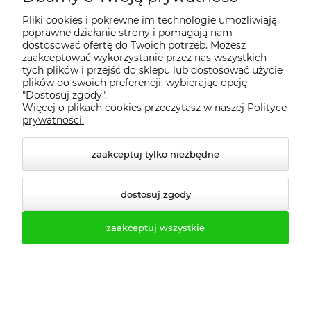
Pliki cookies i pokrewne im technologie umożliwiają
O firmie
poprawne działanie strony i pomagają nam
dostosować ofertę do Twoich potrzeb. Możesz
zaakceptować wykorzystanie przez nas wszystkich
Realizacje
tych plików i przejść do sklepu lub dostosować użycie
plików do swoich preferencji, wybierając opcję
"Dostosuj zgody".
Więcej o plikach cookies przeczytasz w naszej Polityce
Moje konto
prywatności.
Regulamin
zaakceptuj tylko niezbędne
Dostawa - realizacja
dostosuj zgody
zaakceptuj wszystkie
Gwarancja i zwroty
Pomoc