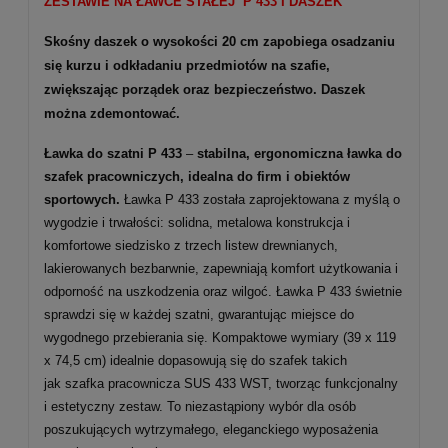
ZESTAWIE NA ŁAWCE STAŁEJ P 433 I DASZEK
Skośny daszek o wysokości 20 cm zapobiega osadzaniu
się kurzu i odkładaniu przedmiotów na szafie,
zwiększając porządek oraz bezpieczeństwo. Daszek
można zdemontować.
Ławka do szatni P 433
–
stabilna, ergonomiczna ławka do
szafek pracowniczych, idealna do firm i obiektów
sportowych.
Ławka P 433 została zaprojektowana z myślą o
wygodzie i trwałości: solidna, metalowa konstrukcja i
komfortowe siedzisko z trzech listew drewnianych,
lakierowanych bezbarwnie, zapewniają komfort użytkowania i
odporność na uszkodzenia oraz wilgoć. Ławka P 433 świetnie
sprawdzi się w każdej szatni, gwarantując miejsce do
wygodnego przebierania się. Kompaktowe wymiary (39 x 119
x 74,5 cm) idealnie dopasowują się do szafek takich
jak szafka pracownicza SUS 433 WST, tworząc funkcjonalny
i estetyczny zestaw. To niezastąpiony wybór dla osób
poszukujących wytrzymałego, eleganckiego wyposażenia