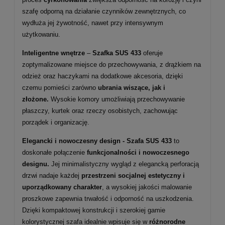
szafę odporną na działanie czynników zewnętrznych, co
wydłuża jej żywotność, nawet przy intensywnym
użytkowaniu.
Inteligentne wnętrze
–
Szafka SUS 433
oferuje
zoptymalizowane miejsce do przechowywania, z drążkiem na
odzież oraz haczykami na dodatkowe akcesoria, dzięki
czemu pomieści zarówno
ubrania wiszące, jak i
złożone.
Wysokie komory umożliwiają przechowywanie
płaszczy, kurtek oraz rzeczy osobistych, zachowując
porządek i organizację.
Elegancki i nowoczesny design - Szafa SUS 433
to
doskonałe połączenie
funkcjonalności i nowoczesnego
designu.
Jej minimalistyczny wygląd z elegancką perforacją
drzwi nadaje każdej
przestrzeni socjalnej estetyczny i
uporządkowany charakter
, a wysokiej jakości malowanie
proszkowe zapewnia trwałość i odporność na uszkodzenia.
Dzięki kompaktowej konstrukcji i szerokiej gamie
kolorystycznej szafa idealnie wpisuje się w
różnorodne