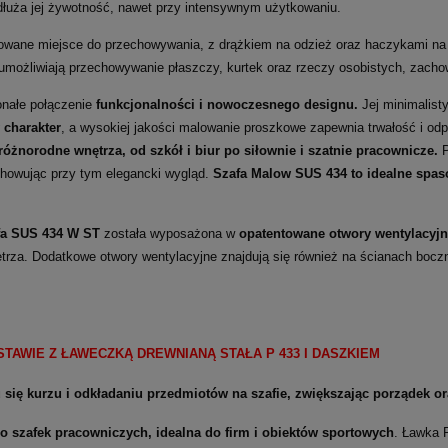
dłuża jej żywotność, nawet przy intensywnym użytkowaniu.
owane miejsce do przechowywania, z drążkiem na odzież oraz haczykami na
ożliwiają przechowywanie płaszczy, kurtek oraz rzeczy osobistych, zachow
nałe połączenie
funkcjonalności i nowoczesnego designu.
Jej minimalist
 charakter
, a wysokiej jakości malowanie proszkowe zapewnia trwałość i odp
różnorodne wnętrza, od szkół i biur po siłownie i szatnie pracownicze.
P
achowując przy tym elegancki wygląd.
Szafa Malow SUS 434 to idealne spaso
fa SUS 434 W ST
została wyposażona w
opatentowane otwory wentylacyj
trza. Dodatkowe otwory wentylacyjne znajdują się również na ścianach boczn
TAWIE Z ŁAWECZKĄ DREWNIANĄ STAŁA P 433 I DASZKIEM
się kurzu i odkładaniu przedmiotów na szafie, zwiększając porządek 
o szafek pracowniczych, idealna do firm i obiektów sportowych
. Ławka 