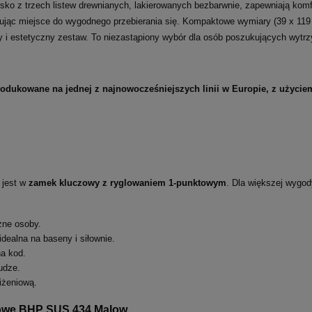
zisko z trzech listew drewnianych, lakierowanych bezbarwnie, zapewniają kom
tując miejsce do wygodnego przebierania się. Kompaktowe wymiary (39 x 119 
 i estetyczny zestaw. To niezastąpiony wybór dla osób poszukujących wytrz
produkowane na jednej z najnowocześniejszych linii w Europie, z użyc
 jest w
zamek kluczowy z ryglowaniem 1-punktowym
. Dla większej wygo
żne osoby.
idealna na baseny i siłownie.
na kod.
udze.
iżeniową.
talowe BHP SUS
434
Malow