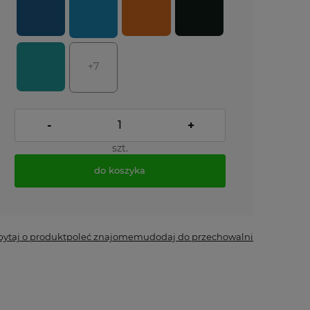
+7
-
+
szt.
do koszyka
*
- Pole wymagane
pytaj o produkt
poleć znajomemu
dodaj do przechowalni