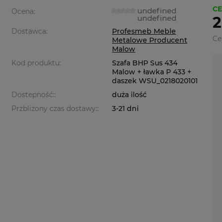
CE
undefined
Ocena:
undefined
2
Dostawca:
Profesmeb Meble
Ce
Metalowe Producent
Malow
Kod produktu:
Szafa BHP Sus 434
Malow + ławka P 433 +
daszek WSU_0218020101
Dostepność::
duża ilość
Przbliżony czas dostawy::
3-21 dni