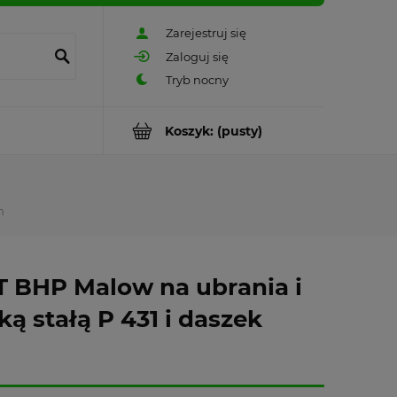
Zarejestruj się
Zaloguj się
Koszyk:
(pusty)
m
T BHP Malow na ubrania i
ą stałą P 431 i daszek