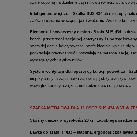
szafę odporną na działanie czynników zewnętrznych, co wy
Inteligentne wnętrze
–
Szafka SUS 434
oferuje zoptymaliz
zarówno
ubrania wiszące, jak i złożone.
Wysokie komory um
Elegancki i nowoczesny design - Szafa SUS 434
to dosko
każdej
przestrzeni socjalnej estetyczny i uporządkowany
szerokiej gamie kolorystycznej szafa idealnie wpisuje się w
podkreślają praktyczność i pozwalają na personalizację, z
wymagających użytkowników.
System wentylacji dla lepszej cyrkulacji powietrza -
Sza
nieprzyjemnych zapachów i zapewniają stały przepływ powie
wewnątrz komory, dzięki czemu odzież pozostaje świeża.
SZAFKA METALOWA DLA 12 OSÓB SUS
434
WST W ZES
Skośny daszek o wysokości 20 cm zapobiega osadzaniu 
Ławka do szatni P 433 – stabilna, ergonomiczna ławka d