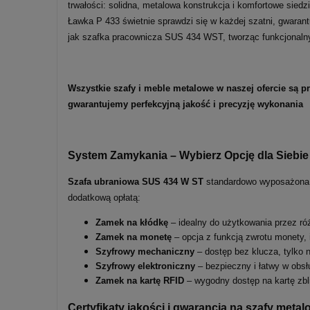
trwałości: solidna, metalowa konstrukcja i komfortowe sied
Ławka P 433 świetnie sprawdzi się w każdej szatni, gwaran
jak szafka pracownicza SUS 434 WST, tworząc funkcjonalny
Wszystkie szafy i meble metalowe w naszej ofercie są 
gwarantujemy perfekcyjną jakość i precyzję wykonania
System Zamykania – Wybierz Opcję dla Siebie
Szafa ubraniowa SUS
434
W ST
standardowo wyposażona
dodatkową opłatą:
Zamek na kłódkę
– idealny do użytkowania przez ró
Zamek na monetę
– opcja z funkcją zwrotu monety, 
Szyfrowy mechaniczny
– dostęp bez klucza, tylko 
Szyfrowy elektroniczny
– bezpieczny i łatwy w obsł
Zamek na kartę RFID
– wygodny dostęp na kartę zbl
Certyfikaty jakości i gwarancja na szafy me