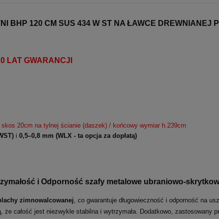
I BHP 120 CM SUS 434 W ST NA ŁAWCE DREWNIANEJ P
y 10 LAT GWARANCJI
 skos 20cm na tylnej ścianie (daszek) / końcowy wymiar h.239cm
WST)
i
0,5–0,8 mm
(WLX - ta opcja za dopłatą)
ymałość i Odporność szafy metalowe ubraniowo-skrytkowe
blachy zimnowalcowanej
, co gwarantuje długowieczność i odporność na u
, że całość jest niezwykle stabilna i wytrzymała. Dodatkowo, zastosowany 