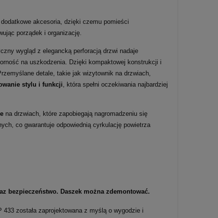
 dodatkowe akcesoria, dzięki czemu pomieści
ując porządek i organizację.
yczny wygląd z elegancką perforacją drzwi nadaje
orność na uszkodzenia. Dzięki kompaktowej konstrukcji i
rzemyślane detale, takie jak wizytownik na drzwiach,
wanie stylu i funkcji
, która spełni oczekiwania najbardziej
ne
na drzwiach, które zapobiegają nagromadzeniu się
ych, co gwarantuje odpowiednią cyrkulację powietrza
oraz bezpieczeństwo. Daszek można zdemontować.
P 433 została zaprojektowana z myślą o wygodzie i