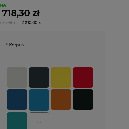
NA:
 718,30 zł
na netto:
2 210,00 zł
*
Korpus:
+7