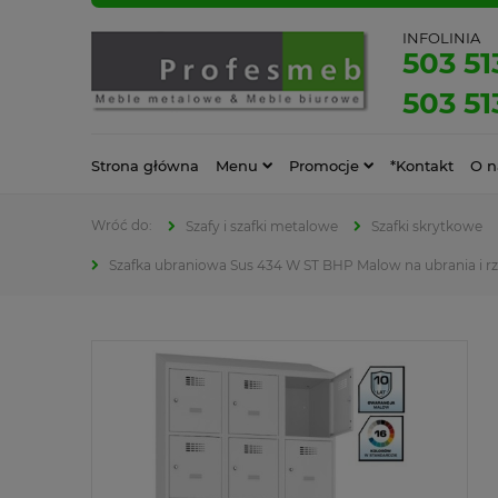
INFOLINIA
503 51
503 51
Strona główna
Menu
Promocje
*Kontakt
O n
Szafy i szafki metalowe
Szafki skrytkowe
Szafka ubraniowa Sus 434 W ST BHP Malow na ubrania i rz