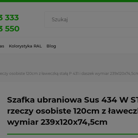
3 333
3 550
as
Kolorystyka RAL
Blog
eczy osobiste 120cm z ławeczką stałą P 431 i daszek wymiar 239x120x74,5c
Szafka ubraniowa Sus 434 W S
rzeczy osobiste 120cm z ławeczk
wymiar 239x120x74,5cm