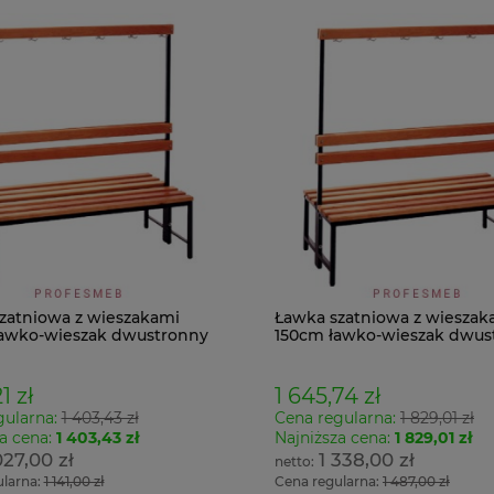
zatniowa z wieszakami
Ławka szatniowa z wieszak
awko-wieszak dwustronny
150cm ławko-wieszak dwus
Łsz2a
1 zł
1 645,74 zł
gularna:
1 403,43 zł
Cena regularna:
1 829,01 zł
a cena:
1 403,43 zł
Najniższa cena:
1 829,01 zł
027,00 zł
1 338,00 zł
ularna:
1 141,00 zł
Cena regularna:
1 487,00 zł