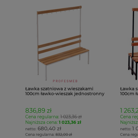
Ławka szatniowa z wieszakami
Ławka s
100cm ławko-wieszak jednostronny
100cm ł
Łsz1
Łsz2
836,89 zł
1 263,2
Cena regularna:
1 023,36 zł
Cena re
Najniższa cena:
1 023,36 zł
Najniższ
680,40 zł
1 
Cena regularna:
832,00 zł
Cena reg