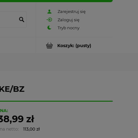
Zarejestruj się
Zaloguj się
Koszyk:
(pusty)
SKE/BZ
NA:
38,99 zł
na netto:
113,00 zł