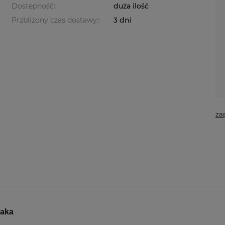
Dostepność::
duża ilość
Przbliżony czas dostawy::
3 dni
za
jaka