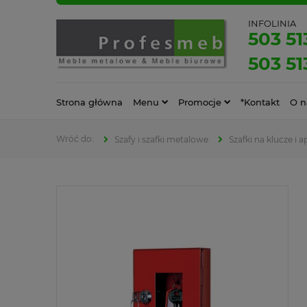
INFOLINIA
503 51
503 51
Strona główna
Menu
Promocje
*Kontakt
O n
Szafy i szafki metalowe
Szafki na klucze i a