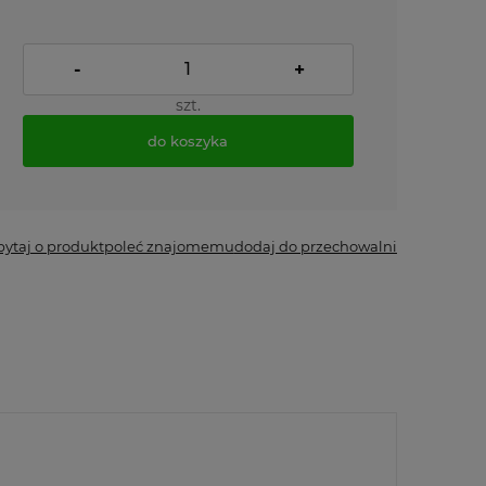
-
+
szt.
do koszyka
pytaj o produkt
poleć znajomemu
dodaj do przechowalni