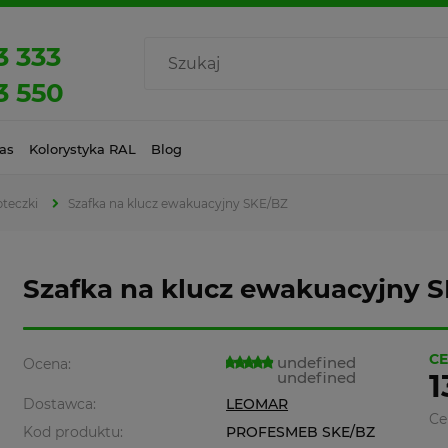
3 333
3 550
as
Kolorystyka RAL
Blog
pteczki
Szafka na klucz ewakuacyjny SKE/BZ
Szafka na klucz ewakuacyjny 
CE
undefined
Ocena:
undefined
1
Dostawca:
LEOMAR
Ce
Kod produktu:
PROFESMEB SKE/BZ