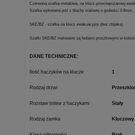
Czerwona szafka metalowa, na klucz przeciwpożarowy-ewak
Szafka wykonana jest z blachy stalowej o grubości 0.8mm.
SKE/BZ - szafka na klucz ewakuacyjny (bez zbijaka).
Szafki SKE/BZ malowane są farbami proszkowymi w kolorz
DANE TECHNICZNE:
Ilość haczyków na klucze
1
Rodzaj drzwi
Przeszklo
Rozstaw listew z haczykami
Stały
Rodzaj zamka
Kluczowy
Klasa odporności
Brak