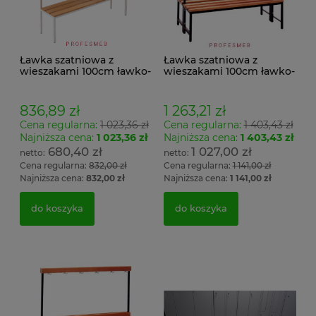
Ławka szatniowa z
Ławka szatniowa z
wieszakami 100cm ławko-
wieszakami 100cm ławko-
wieszak jednostronny
wieszak dwustronny Łsz2
Łsz1
836,89 zł
1 263,21 zł
Cena regularna:
1 023,36 zł
Cena regularna:
1 403,43 zł
Najniższa cena:
1 023,36 zł
Najniższa cena:
1 403,43 zł
680,40 zł
1 027,00 zł
Cena regularna:
832,00 zł
Cena regularna:
1 141,00 zł
Najniższa cena:
832,00 zł
Najniższa cena:
1 141,00 zł
do koszyka
do koszyka