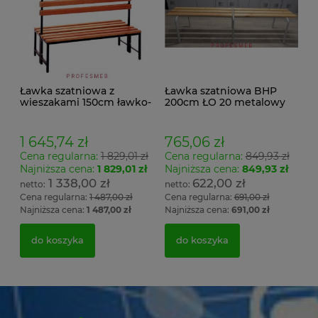
Ławka szatniowa z
Ławka szatniowa BHP
wieszakami 150cm ławko-
200cm ŁO 20 metalowy
wieszak dwustronny
stelaż. siedzisko z drewna
Łsz2a
1 645,74 zł
765,06 zł
Cena regularna:
1 829,01 zł
Cena regularna:
849,93 zł
Najniższa cena:
1 829,01 zł
Najniższa cena:
849,93 zł
1 338,00 zł
622,00 zł
Cena regularna:
1 487,00 zł
Cena regularna:
691,00 zł
Najniższa cena:
1 487,00 zł
Najniższa cena:
691,00 zł
do koszyka
do koszyka