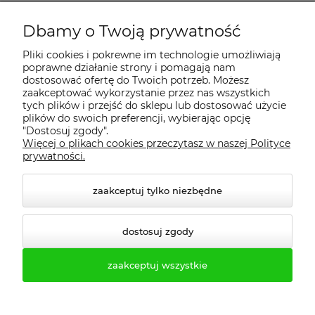
Dbamy o Twoją prywatność
Regulamin
Pliki cookies i pokrewne im technologie umożliwiają
poprawne działanie strony i pomagają nam
Dostawa - realizacja
dostosować ofertę do Twoich potrzeb. Możesz
zaakceptować wykorzystanie przez nas wszystkich
tych plików i przejść do sklepu lub dostosować użycie
Gwarancja i zwroty
plików do swoich preferencji, wybierając opcję
"Dostosuj zgody".
Więcej o plikach cookies przeczytasz w naszej Polityce
Pomoc
prywatności.
zaakceptuj tylko niezbędne
dostosuj zgody
zaakceptuj wszystkie
© 2026 profesmeb.pl. Wszelkie prawa zastrzeżone.
Styl graficzny ShopGadget.pl
Sklep internetowy Shoper.pl