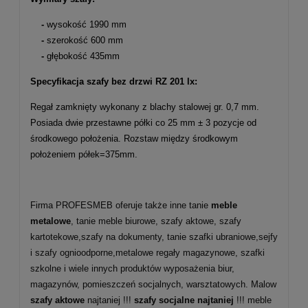
-
wysokość 1990 mm
-
szerokość 600 mm
-
głębokość 435mm
Specyfikacja szafy bez drzwi RZ 201 lx:
Regał zamknięty wykonany z blachy stalowej gr. 0,7 mm.
Posiada dwie przestawne półki co 25 mm ± 3 pozycje od
środkowego położenia. Rozstaw między środkowym
położeniem półek=375mm.
Firma PROFESMEB oferuje także inne tanie
meble
metalowe
, tanie meble biurowe, szafy aktowe, szafy
kartotekowe,szafy na dokumenty, tanie szafki ubraniowe,sejfy
i szafy ognioodporne,metalowe regały magazynowe, szafki
szkolne i wiele innych produktów wyposażenia biur,
magazynów, pomieszczeń socjalnych, warsztatowych. Malow
szafy aktowe
najtaniej !!!
szafy socjalne najtaniej
!!! meble