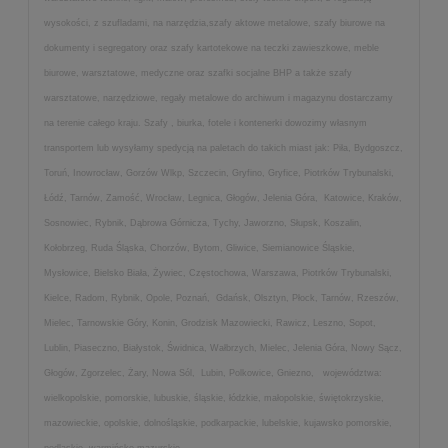
wysokości, z szufladami, na narzędzia,szafy aktowe metalowe, szafy biurowe na
dokumenty i segregatory oraz szafy kartotekowe na teczki zawieszkowe, meble
biurowe, warsztatowe, medyczne oraz szafki socjalne BHP a także szafy
warsztatowe, narzędziowe, regały metalowe do archiwum i magazynu dostarczamy
na terenie całego kraju. Szafy , biurka, fotele i kontenerki dowozimy własnym
transportem lub wysyłamy spedycją na paletach do takich miast jak: Piła, Bydgoszcz,
Toruń, Inowrocław, Gorzów Wlkp, Szczecin, Gryfino, Gryfice, Piotrków Trybunalski,
Łódź, Tarnów, Zamość, Wrocław, Legnica, Głogów, Jelenia Góra, Katowice, Kraków,
Sosnowiec, Rybnik, Dąbrowa Górnicza, Tychy, Jaworzno, Słupsk, Koszalin,
Kołobrzeg, Ruda Śląska, Chorzów, Bytom, Gliwice, Siemianowice Śląskie,
Mysłowice, Bielsko Biała, Żywiec, Częstochowa, Warszawa, Piotrków Trybunalski,
Kielce, Radom, Rybnik, Opole, Poznań, Gdańsk, Olsztyn, Płock, Tarnów, Rzeszów,
Mielec, Tarnowskie Góry, Konin, Grodzisk Mazowiecki, Rawicz, Leszno, Sopot,
Lublin, Piaseczno, Białystok, Świdnica, Wałbrzych, Mielec, Jelenia Góra, Nowy Sącz,
Głogów, Zgorzelec, Żary, Nowa Sól, Lubin, Polkowice, Gniezno, województwa:
wielkopolskie, pomorskie, lubuskie, śląskie, łódzkie, małopolskie, świętokrzyskie,
mazowieckie, opolskie, dolnośląskie, podkarpackie, lubelskie, kujawsko pomorskie,
podlaskie, warmińsko mazurskie