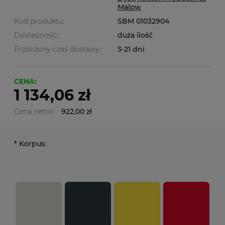
Malow
Kod produktu:
SBM 01032904
Dostepność::
duża ilość
Przbliżony czas dostawy::
3-21 dni
CENA:
1 134,06 zł
Cena netto:
922,00 zł
*
Korpus: