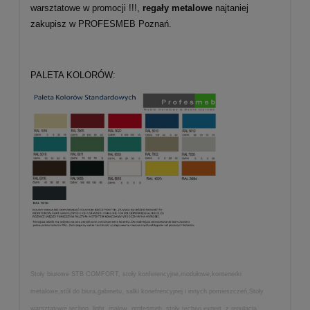
warsztatowe w promocji !!!,
regały metalowe
najtaniej
zakupisz w PROFESMEB Poznań.
PALETA KOLORÓW:
Stoły biurowe STB COMFORT, stoły konferencyjne,modułowe,kontenerki
metalowe,stół do biura,gabinetu, salki konefrencyjnej i innych pomieszczeń,Stoły
warsztatowe techno, light, malow, profesmeb, stoły techno expert, z regulacją