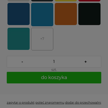
+7
-
+
szt.
do koszyka
*
- Pole wymagane
zapytaj o produkt
poleć znajomemu
dodaj do przechowalni