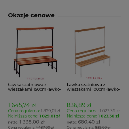
Okazje cenowe
Ławka szatniowa z
Ławka szatniowa z
wieszakami 150cm ławko-
wieszakami 100cm ławko-
wieszak dwustronny
wieszak jednostronny
Łsz2a
Łsz1
1 645,74 zł
836,89 zł
Cena regularna:
1 829,01 zł
Cena regularna:
1 023,36 zł
Najniższa cena:
1 829,01 zł
Najniższa cena:
1 023,36 zł
1 338,00 zł
680,40 zł
Cena regularna:
1 487,00 zł
Cena regularna:
832,00 zł