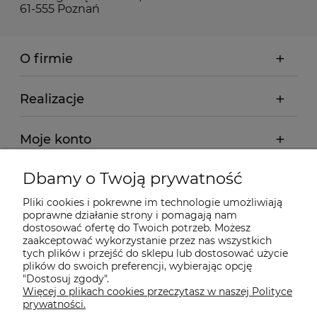
61-555 Poznań
O firmie
Realizacje
Moje konto
Dbamy o Twoją prywatność
Regulamin
Pliki cookies i pokrewne im technologie umożliwiają
poprawne działanie strony i pomagają nam
Dostawa - realizacja
dostosować ofertę do Twoich potrzeb. Możesz
zaakceptować wykorzystanie przez nas wszystkich
tych plików i przejść do sklepu lub dostosować użycie
Gwarancja i zwroty
plików do swoich preferencji, wybierając opcję
"Dostosuj zgody".
Więcej o plikach cookies przeczytasz w naszej Polityce
Pomoc
prywatności.