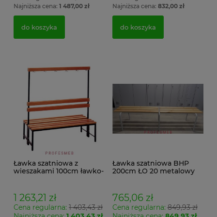
Najniższa cena:
1 487,00 zł
Najniższa cena:
832,00 zł
do koszyka
do koszyka
Ławka szatniowa z
Ławka szatniowa BHP
wieszakami 100cm ławko-
200cm ŁO 20 metalowy
wieszak dwustronny Łsz2
stelaż. siedzisko z drewna
1 263,21 zł
765,06 zł
Cena regularna:
1 403,43 zł
Cena regularna:
849,93 zł
Najniższa cena:
1 403,43 zł
Najniższa cena:
849,93 zł