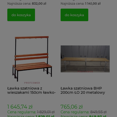
Najniższa cena:
832,00 zł
Najniższa cena:
1 141,00 zł
do koszyka
do koszyka
Ławka szatniowa z
Ławka szatniowa BHP
wieszakami 150cm ławko-
200cm ŁO 20 metalowy
wieszak dwustronny
stelaż. siedzisko z drewna
Łsz2a
1 645,74 zł
765,06 zł
Cena regularna:
1 829,01 zł
Cena regularna:
849,93 zł
Najniższa cena:
1 829,01 zł
Najniższa cena:
849,93 zł