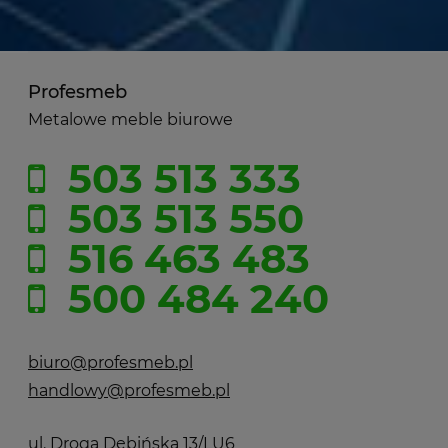
Profesmeb
Metalowe meble biurowe
503 513 333
503 513 550
516 463 483
500 484 240
biuro@profesmeb.pl
handlowy@profesmeb.pl
ul. Droga Dębińska 13/LU6