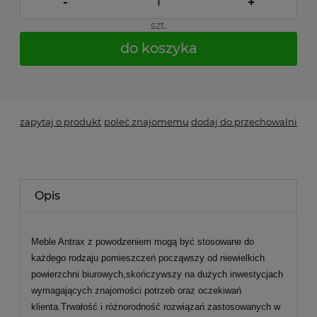
-
+
szt.
do koszyka
*
- Pole wymagane
zapytaj o produkt
poleć znajomemu
dodaj do przechowalni
Opis
Meble Antrax z powodzeniem mogą być stosowane do
każdego rodzaju pomieszczeń począwszy od niewielkich
powierzchni biurowych,skończywszy na dużych inwestycjach
wymagających znajomości potrzeb oraz oczekiwań
klienta.Trwałość i różnorodność rozwiązań zastosowanych w