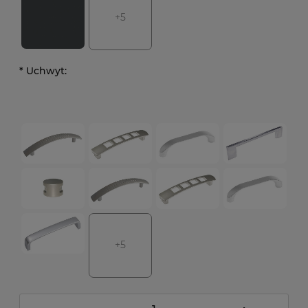
+5
*
Uchwyt:
+5