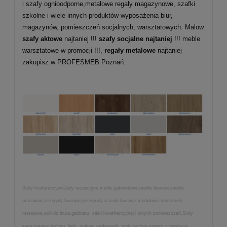
i szafy ognioodporne,metalowe regały magazynowe, szafki
szkolne i wiele innych produktów wyposażenia biur,
magazynów, pomieszczeń socjalnych, warsztatowych. Malow
szafy aktowe
najtaniej !!!
szafy socjalne najtaniej
!!! meble
warsztatowe w promocji !!!,
regały metalowe
najtaniej
zakupisz w PROFESMEB Poznań.
Stoły konferencyjne,lady recepcyjne,meble gabinetowe,meble biurowe,meble
pracownicze regały biurowe,przegrody,ścianki biurowe,modułowe,kontenerki
metalowe,stół do biura,gabinetu, salki konefrencyjnej i innych pomieszczeń,Stoły
warsztatowe techno, light, malow, profesmeb, stoły techno expert, z regulacją