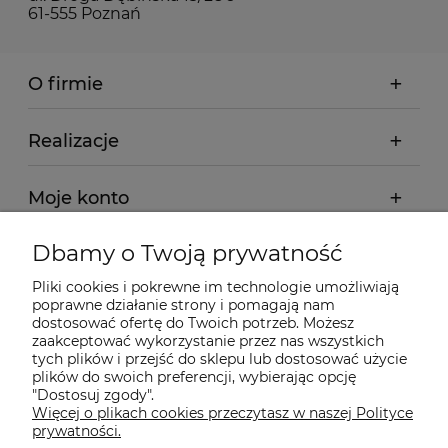
61-555 Poznań
O firmie
Realizacje
Moje konto
Dbamy o Twoją prywatność
Regulamin
Pliki cookies i pokrewne im technologie umożliwiają
poprawne działanie strony i pomagają nam
Dostawa - realizacja
dostosować ofertę do Twoich potrzeb. Możesz
zaakceptować wykorzystanie przez nas wszystkich
tych plików i przejść do sklepu lub dostosować użycie
Gwarancja i zwroty
plików do swoich preferencji, wybierając opcję
"Dostosuj zgody".
Więcej o plikach cookies przeczytasz w naszej Polityce
Pomoc
prywatności.