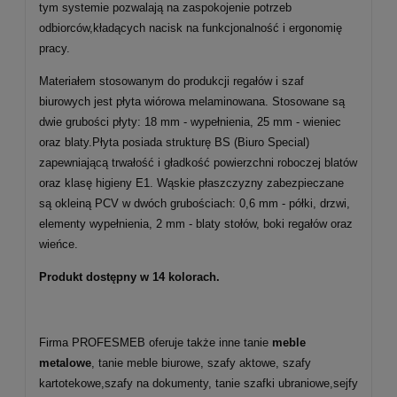
tym systemie pozwalają na zaspokojenie potrzeb
odbiorców,kładących nacisk na funkcjonalność i ergonomię
pracy.
Materiałem stosowanym do produkcji regałów i szaf
biurowych jest płyta wiórowa melaminowana. Stosowane są
dwie grubości płyty: 18 mm - wypełnienia, 25 mm - wieniec
oraz blaty.Płyta posiada strukturę BS (Biuro Special)
zapewniającą trwałość i gładkość powierzchni roboczej blatów
oraz klasę higieny E1. Wąskie płaszczyzny zabezpieczane
są okleiną PCV w dwóch grubościach: 0,6 mm - półki, drzwi,
elementy wypełnienia, 2 mm - blaty stołów, boki regałów oraz
wieńce.
Produkt dostępny w 14 kolorach.
Firma PROFESMEB oferuje także inne tanie
meble
metalowe
, tanie meble biurowe, szafy aktowe, szafy
kartotekowe,szafy na dokumenty, tanie szafki ubraniowe,sejfy