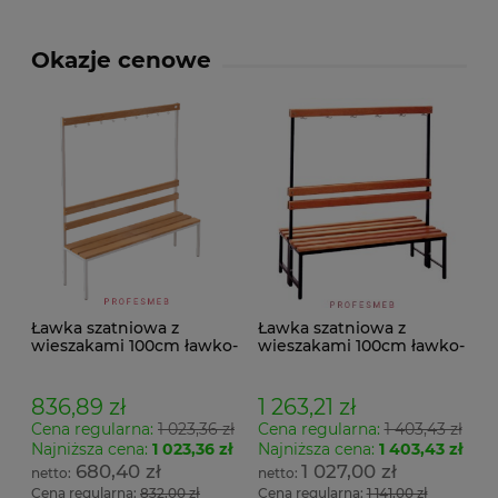
Okazje cenowe
Ławka szatniowa z
Ławka szatniowa z
wieszakami 100cm ławko-
wieszakami 100cm ławko-
wieszak jednostronny
wieszak dwustronny Łsz2
Łsz1
836,89 zł
1 263,21 zł
Cena regularna:
1 023,36 zł
Cena regularna:
1 403,43 zł
Najniższa cena:
1 023,36 zł
Najniższa cena:
1 403,43 zł
680,40 zł
1 027,00 zł
Cena regularna:
832,00 zł
Cena regularna:
1 141,00 zł