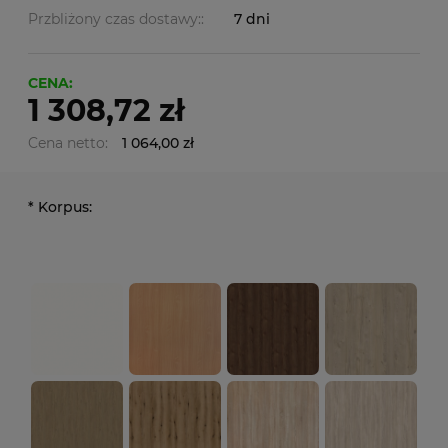
Przbliżony czas dostawy::
7 dni
CENA:
1 308,72 zł
Cena netto:
1 064,00 zł
*
Korpus: