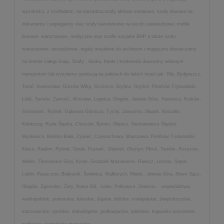
wysokości, z szufladami, na narzędzia,szafy aktowe metalowe, szafy biurowe na
dokumenty i segregatory oraz szafy kartotekowe na teczki zawieszkowe, meble
biurowe, warsztatowe, medyczne oraz szafki socjalne BHP a także szafy
warsztatowe, narzędziowe, regały metalowe do archiwum i magazynu dostarczamy
na terenie całego kraju. Szafy , biurka, fotele i kontenerki dowozimy własnym
transportem lub wysyłamy spedycją na paletach do takich miast jak: Piła, Bydgoszcz,
Toruń, Inowrocław, Gorzów Wlkp, Szczecin, Gryfino, Gryfice, Piotrków Trybunalski,
Łódź, Tarnów, Zamość, Wrocław, Legnica, Głogów, Jelenia Góra, Katowice, Kraków,
Sosnowiec, Rybnik, Dąbrowa Górnicza, Tychy, Jaworzno, Słupsk, Koszalin,
Kołobrzeg, Ruda Śląska, Chorzów, Bytom, Gliwice, Siemianowice Śląskie,
Mysłowice, Bielsko Biała, Żywiec, Częstochowa, Warszawa, Piotrków Trybunalski,
Kielce, Radom, Rybnik, Opole, Poznań, Gdańsk, Olsztyn, Płock, Tarnów, Rzeszów,
Mielec, Tarnowskie Góry, Konin, Grodzisk Mazowiecki, Rawicz, Leszno, Sopot,
Lublin, Piaseczno, Białystok, Świdnica, Wałbrzych, Mielec, Jelenia Góra, Nowy Sącz,
Głogów, Zgorzelec, Żary, Nowa Sól, Lubin, Polkowice, Gniezno, województwa:
wielkopolskie, pomorskie, lubuskie, śląskie, łódzkie, małopolskie, świętokrzyskie,
mazowieckie, opolskie, dolnośląskie, podkarpackie, lubelskie, kujawsko pomorskie,