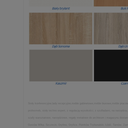
Stoły konferencyjne,lady recepcyjne,meble gabinetowe,meble biurowe,meble pracown
profesmeb, stoły techno expert, z regulacją wysokości, z szufladami, na narzędz
szafy warsztatowe, narzędziowe, regały metalowe do archiwum i magazynu dostarcza
Gorzów Wlkp, Szczecin, Gryfino, Gryfice, Piotrków Trybunalski, Łódź, Tarnów, Z