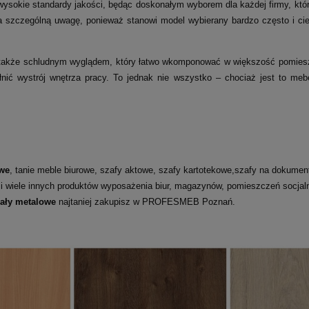
ą wysokie standardy jakości, będąc doskonałym wyborem dla każdej firmy, k
szczególną uwagę, ponieważ stanowi model wybierany bardzo często i cie
 także schludnym wyglądem, który łatwo wkomponować w większość pomiesz
łnić wystrój wnętrza pracy. To jednak nie wszystko – chociaż jest to me
we
, tanie meble biurowe, szafy aktowe, szafy kartotekowe,szafy na dokumenty
 i wiele innych produktów wyposażenia biur, magazynów, pomieszczeń socja
gały metalowe
najtaniej zakupisz w PROFESMEB Poznań.