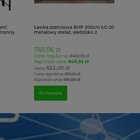
ami
Ławka szatniowa BHP 200cm ŁO 20
tronny
metalowy stelaż. siedzisko z
drewna
765,06 zł
Cena regularna:
849,93 zł
Najniższa cena:
849,93 zł
622,00 zł
Cena regularna:
691,00 zł
Najniższa cena:
691,00 zł
do koszyka