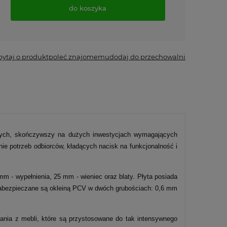
do koszyka
*
- Pole wymagane
pytaj o produkt
poleć znajomemu
dodaj do przechowalni
wych, skończywszy na dużych inwestycjach wymagających
ie potrzeb odbiorców, kładących nacisk na funkcjonalność i
m - wypełnienia, 25 mm - wieniec oraz blaty. Płyta posiada
y zabezpieczane są okleiną PCV w dwóch grubościach: 0,6 mm
ania z mebli, które są przystosowane do tak intensywnego