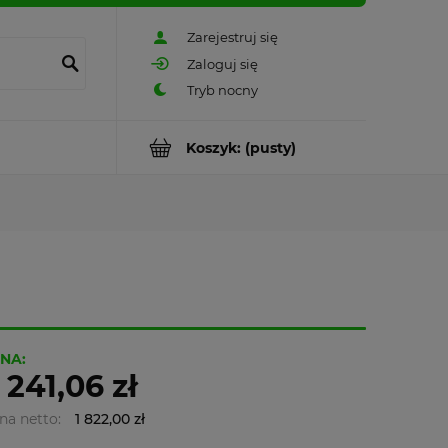
Zarejestruj się
Zaloguj się
Koszyk:
(pusty)
NA:
 241,06 zł
na netto:
1 822,00 zł