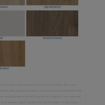
 konefrencyjnej i innych pomieszczeń,Stoły warsztatowe techno, light, malow,
wieszkowe, meble biurowe, warsztatowe, medyczne oraz szafki socjalne BHP a także
my spedycją na paletach do takich miast jak: Piła, Bydgoszcz, Toruń, Inowrocław,
 Tychy, Jaworzno, Słupsk, Koszalin, Kołobrzeg, Ruda Śląska, Chorzów, Bytom,