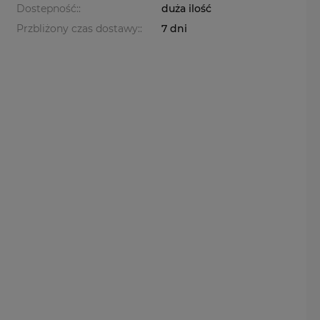
Dostepność::
duża ilość
Przbliżony czas dostawy::
7 dni