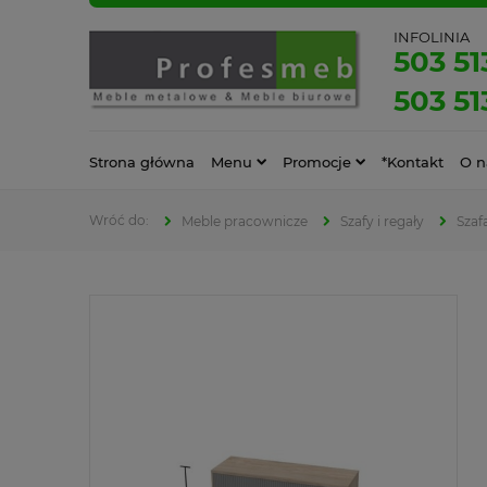
INFOLINIA
503 51
503 51
Strona główna
Menu
Promocje
*Kontakt
O n
Meble pracownicze
Szafy i regały
Szaf