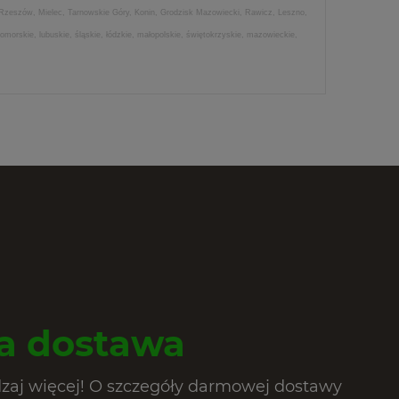
 Rzeszów, Mielec, Tarnowskie Góry, Konin, Grodzisk Mazowiecki, Rawicz, Leszno,
morskie, lubuskie, śląskie, łódzkie, małopolskie, świętokrzyskie, mazowieckie,
 dostawa
dzaj więcej! O szczegóły darmowej dostawy