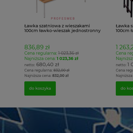
Ławka szatniowa z wieszakami
Ławka s
100cm ławko-wieszak jednostronny
100cm ł
Łsz1
Łsz2
836,89 zł
1 263,2
Cena regularna:
1 023,36 zł
Cena re
Najniższa cena:
1 023,36 zł
Najniższ
680,40 zł
1 
Cena regularna:
832,00 zł
Cena reg
Najniższa cena:
832,00 zł
Najniższa
do koszyka
do ko