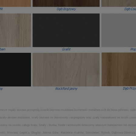
icze regały biurowe,przegrody,ścianki biurowe,modułowe,kontenerki metalowe,stół do biura,gabinetu, salki
ia,szafy aktowe metalowe, szafy biurowe na dokumenty i segregatory oraz szafy kartotekowe na teczki za
my na terenie całego kraju. Szafy , biurka, fotele i kontenerki dowozimy własnym transportem lub wysyła
amość, Wrocław, Legnica, Głogów, Jelenia Góra, Katowice, Kraków, Sosnowiec, Rybnik, Dąbrowa Górnicza,