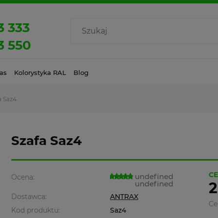
3 333
3 550
as
Kolorystyka RAL
Blog
a Saz4
Szafa Saz4
CE
undefined
Ocena:
undefined
2
Dostawca:
ANTRAX
Ce
Kod produktu:
Saz4