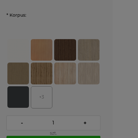
*
Korpus:
+3
-
+
szt.