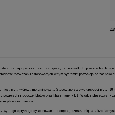
za
dego rodzaju pomieszczeń począwszy od niewielkich powierzchni biuro
norodność rozwiązań zastosowanych w tym systemie pozwalają na zaspokojen
ch jest płyta wiórowa melaminowana. Stosowane są dwie grubości płyty: 18 m
kość powierzchni roboczej blatów oraz klasę higieny E1. Wąskie płaszczyzn
oki regałów oraz wieńce.
cy wymaga sprytnego dysponowania dostępną przestrzenią, a także korzyst