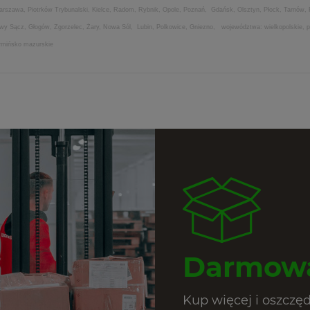
Warszawa, Piotrków Trybunalski, Kielce, Radom, Rybnik, Opole, Poznań, Gdańsk, Olsztyn, Płock, Tarnów,
Nowy Sącz, Głogów, Zgorzelec, Żary, Nowa Sól, Lubin, Polkowice, Gniezno, województwa: wielkopolskie, po
armińsko mazurskie
Darmowa
Kup więcej i oszczę