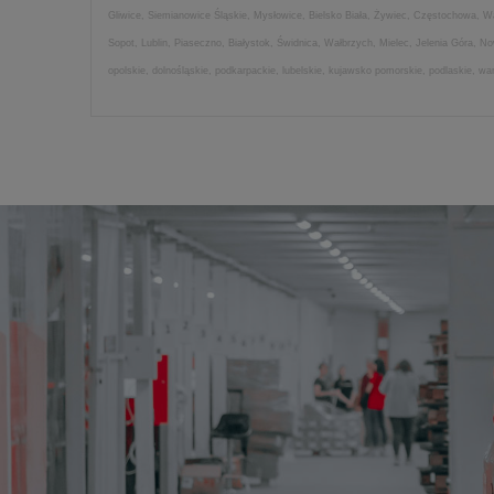
Gliwice, Siemianowice Śląskie, Mysłowice, Bielsko Biała, Żywiec, Częstochowa, 
Sopot, Lublin, Piaseczno, Białystok, Świdnica, Wałbrzych, Mielec, Jelenia Góra, 
opolskie, dolnośląskie, podkarpackie, lubelskie, kujawsko pomorskie, podlaskie, w