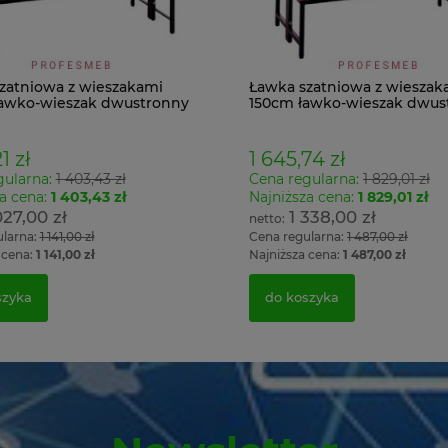
zatniowa z wieszakami
Ławka szatniowa z wieszak
awko-wieszak dwustronny
150cm ławko-wieszak dwus
Łsz2a
1 zł
1 645,74 zł
gularna:
1 403,43 zł
Cena regularna:
1 829,01 zł
a cena:
1 403,43 zł
Najniższa cena:
1 829,01 zł
027,00 zł
1 338,00 zł
ularna:
1 141,00 zł
Cena regularna:
1 487,00 zł
 cena:
1 141,00 zł
Najniższa cena:
1 487,00 zł
szyka
do koszyka