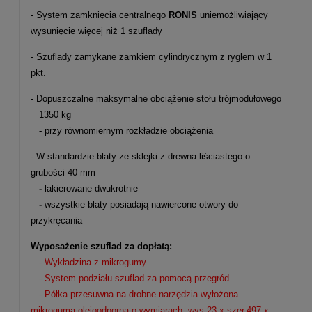
- System zamknięcia centralnego
RONIS
uniemożliwiający
wysunięcie więcej niż 1 szuflady
- Szuflady zamykane zamkiem cylindrycznym z ryglem w 1
pkt.
- Dopuszczalne maksymalne obciążenie stołu trójmodułowego
= 1350 kg
-
przy równomiernym rozkładzie obciążenia
- W standardzie blaty ze sklejki z drewna liściastego o
grubości 40 mm
-
lakierowane dwukrotnie
-
wszystkie blaty posiadają nawiercone otwory do
przykręcania
Wyposażenie szuflad za dopłatą:
- Wykładzina z mikrogumy
- System podziału szuflad za pomocą przegród
- Półka przesuwna na drobne narzędzia wyłożona
mikrogumą olejoodporną o wymiarach:
wys.23 x szer.497 x