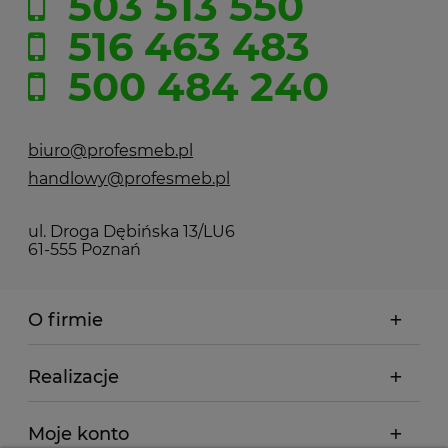
503 513 550
516 463 483
500 484 240
biuro@profesmeb.pl
handlowy@profesmeb.pl
ul. Droga Dębińska 13/LU6
61-555 Poznań
O firmie
Realizacje
Moje konto