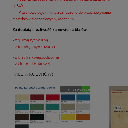
gł.340
- Plastikowe pojemniki przeznaczone do przechowywania
materiałów złączeniowych, wierteł itp.
Za dopłatą możliwość zamówienia blatów:
-
z gumą ryflowaną,
-
z blachą ocynkowaną
- z blachą kwasoodporną
-
z klejonki bukowej
PALETA KOLORÓW: