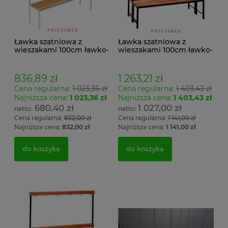
Ławka szatniowa z
Ławka szatniowa z
wieszakami 100cm ławko-
wieszakami 100cm ławko-
wieszak jednostronny
wieszak dwustronny Łsz2
Łsz1
836,89 zł
1 263,21 zł
Cena regularna:
1 023,36 zł
Cena regularna:
1 403,43 zł
Najniższa cena:
1 023,36 zł
Najniższa cena:
1 403,43 zł
680,40 zł
1 027,00 zł
Cena regularna:
832,00 zł
Cena regularna:
1 141,00 zł
Najniższa cena:
832,00 zł
Najniższa cena:
1 141,00 zł
do koszyka
do koszyka