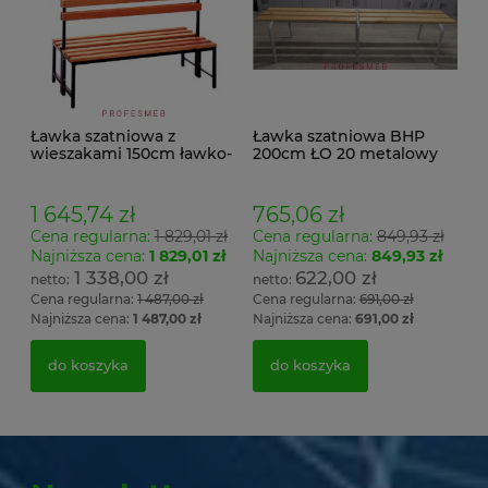
Ławka szatniowa z
Ławka szatniowa BHP
wieszakami 150cm ławko-
200cm ŁO 20 metalowy
wieszak dwustronny
stelaż. siedzisko z drewna
Łsz2a
1 645,74 zł
765,06 zł
Cena regularna:
1 829,01 zł
Cena regularna:
849,93 zł
Najniższa cena:
1 829,01 zł
Najniższa cena:
849,93 zł
1 338,00 zł
622,00 zł
Cena regularna:
1 487,00 zł
Cena regularna:
691,00 zł
Najniższa cena:
1 487,00 zł
Najniższa cena:
691,00 zł
do koszyka
do koszyka