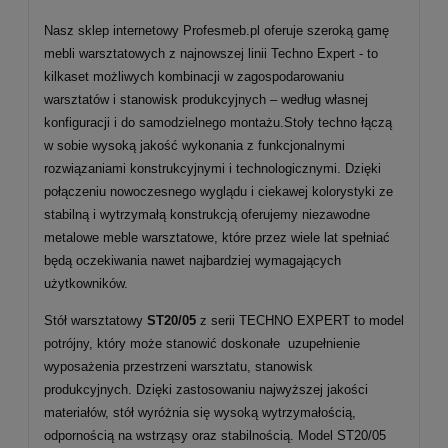
Nasz sklep internetowy Profesmeb.pl oferuje szeroką gamę
mebli warsztatowych z najnowszej linii Techno Expert - to
kilkaset możliwych kombinacji w zagospodarowaniu
warsztatów i stanowisk produkcyjnych – według własnej
konfiguracji i do samodzielnego montażu.Stoły techno łączą
w sobie wysoką jakość wykonania z funkcjonalnymi
rozwiązaniami konstrukcyjnymi i technologicznymi. Dzięki
połączeniu nowoczesnego wyglądu i ciekawej kolorystyki ze
stabilną i wytrzymałą konstrukcją oferujemy niezawodne
metalowe meble warsztatowe, które przez wiele lat spełniać
będą oczekiwania nawet najbardziej wymagających
użytkowników.
Stół warsztatowy
ST20/05
z serii TECHNO EXPERT to model
potrójny, który może stanowić doskonałe uzupełnienie
wyposażenia przestrzeni warsztatu, stanowisk
produkcyjnych. Dzięki zastosowaniu najwyższej jakości
materiałów, stół wyróżnia się wysoką wytrzymałością,
odpornością na wstrząsy oraz stabilnością. Model ST20/05