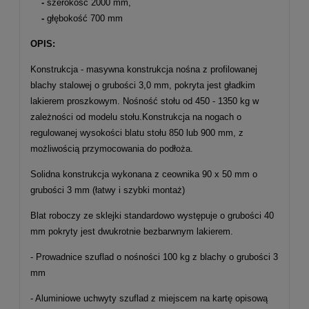
-
szerokość 2000 mm,
-
głębokość 700 mm
OPIS:
Konstrukcja - masywna konstrukcja nośna z profilowanej
blachy stalowej o grubości 3,0 mm, pokryta jest gładkim
lakierem proszkowym. Nośność stołu od 450 - 1350 kg w
zależności od modelu stołu.Konstrukcja na nogach o
regulowanej wysokości blatu stołu 850 lub 900 mm, z
możliwością przymocowania do podłoża.
Solidna konstrukcja wykonana z ceownika 90 x 50 mm o
grubości 3 mm (łatwy i szybki montaż)
Blat roboczy ze sklejki standardowo występuje o grubości 40
mm pokryty jest dwukrotnie bezbarwnym lakierem.
-
Prowadnice szuflad o nośności 100 kg z blachy o grubości 3
mm
-
Aluminiowe uchwyty szuflad z miejscem na kartę opisową