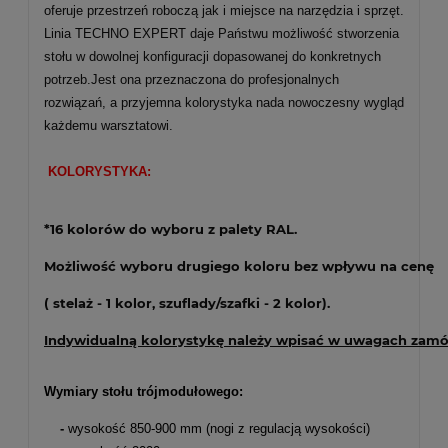
oferuje przestrzeń roboczą jak i miejsce na narzędzia i sprzęt.
Linia TECHNO EXPERT daje Państwu możliwość stworzenia
stołu w dowolnej konfiguracji dopasowanej do konkretnych
potrzeb.Jest ona przeznaczona do profesjonalnych
rozwiązań, a przyjemna kolorystyka nada nowoczesny wygląd
każdemu warsztatowi.
KOLORYSTYKA:
*16 kolorów do wyboru z palety RAL.
Możliwość wyboru drugiego koloru bez wpływu na cenę
( stelaż - 1 kolor, szuflady/szafki - 2 kolor).
Indywidualną kolorystykę należy wpisać w uwagach zam
Wymiary stołu trójmodułowego:
-
wysokość 850-900 mm (nogi z regulacją wysokości)