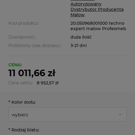
Autoryzowany
Dystrybutor Producenta
Malow
Kod produktu:
20.050968001000 techno
expert malow Profesmeb
Dostepność::
duża ilość
Przbliżony czas dostawy::
3-21 dni
CENA:
11 011,66 zł
Cena netto:
8 952,57 zł
*
Kolor stołu:
*
Rodzaj blatu: