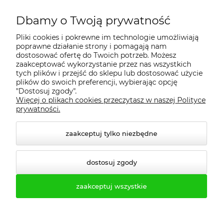
Dbamy o Twoją prywatność
Regulamin
Pliki cookies i pokrewne im technologie umożliwiają
poprawne działanie strony i pomagają nam
Dostawa - realizacja
dostosować ofertę do Twoich potrzeb. Możesz
zaakceptować wykorzystanie przez nas wszystkich
tych plików i przejść do sklepu lub dostosować użycie
Gwarancja i zwroty
plików do swoich preferencji, wybierając opcję
"Dostosuj zgody".
Więcej o plikach cookies przeczytasz w naszej Polityce
Pomoc
prywatności.
zaakceptuj tylko niezbędne
dostosuj zgody
zaakceptuj wszystkie
© 2026 profesmeb.pl. Wszelkie prawa zastrzeżone.
Styl graficzny ShopGadget.pl
Sklep internetowy Shoper.pl