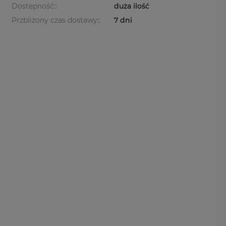
Dostepność::
duża ilość
Przbliżony czas dostawy::
7 dni