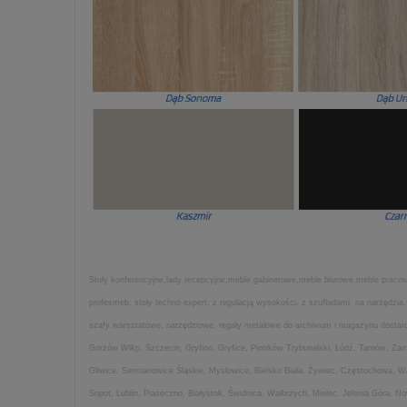
Stoły konferencyjne,lady recepcyjne,meble gabinetowe,meble biurowe,meble pracown
profesmeb, stoły techno expert, z regulacją wysokości, z szufladami, na narzędz
szafy warsztatowe, narzędziowe, regały metalowe do archiwum i magazynu dostarcza
Gorzów Wlkp, Szczecin, Gryfino, Gryfice, Piotrków Trybunalski, Łódź, Tarnów, Z
Gliwice, Siemianowice Śląskie, Mysłowice, Bielsko Biała, Żywiec, Częstochowa, 
Sopot, Lublin, Piaseczno, Białystok, Świdnica, Wałbrzych, Mielec, Jelenia Góra, 