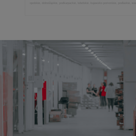
opolskie, dolnośląskie, podkarpackie, lubelskie, kujawsko pomorskie, podlaskie, w