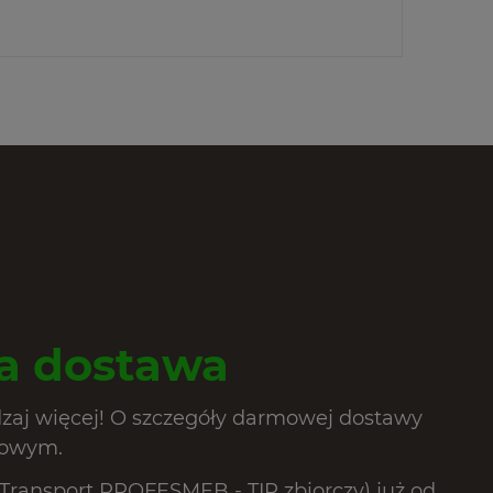
 dostawa
dzaj więcej! O szczegóły darmowej dostawy
lowym.
ransport PROFESMEB - TIR zbiorczy) już od