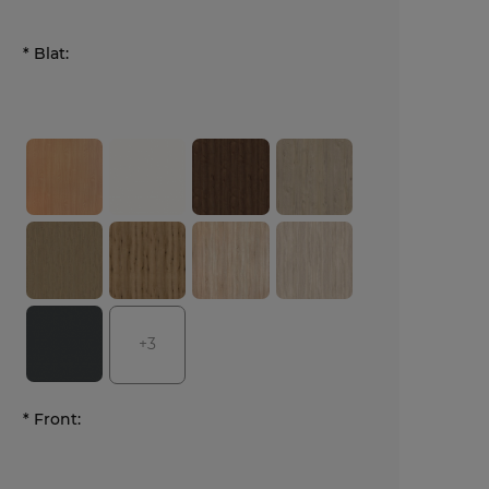
*
Blat:
+3
*
Front: