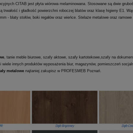
ncyjnych CITAB jest płyta wiórowa melaminowana. Stosowane są dwie grubośc
jącą trwałość i gładkość powierzchni roboczej blatów oraz klasę higieny E1.
2 mm - blaty stołów, boki regałów oraz wieńce. Stelaże metalowe oraz ramowe
we
, tanie meble biurowe, szafy aktowe, szafy kartotekowe,szafy na dokumenty
 i wiele innych produktów wyposażenia biur, magazynów, pomieszczeń socja
gały metalowe
najtaniej zakupisz w PROFESMEB Poznań.