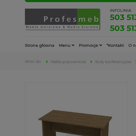
INFOLINIA
503 51
503 51
Strona główna
Menu
Promocje
*Kontakt
O n
Meble pracownicze
Stoły konferencyjne