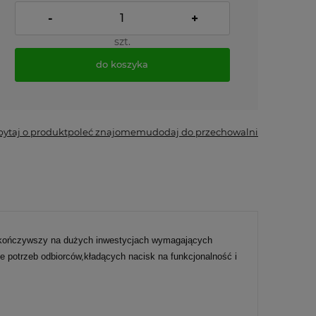
-
+
szt.
do koszyka
*
- Pole wymagane
pytaj o produkt
poleć znajomemu
dodaj do przechowalni
skończywszy na dużych inwestycjach wymagających
 potrzeb odbiorców,kładących nacisk na funkcjonalność i