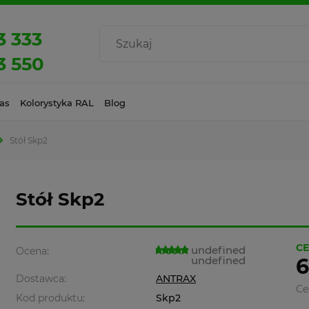
3 333
3 550
as
Kolorystyka RAL
Blog
Stół Skp2
Stół Skp2
CE
undefined
Ocena:
undefined
6
Dostawca:
ANTRAX
Ce
Kod produktu:
Skp2