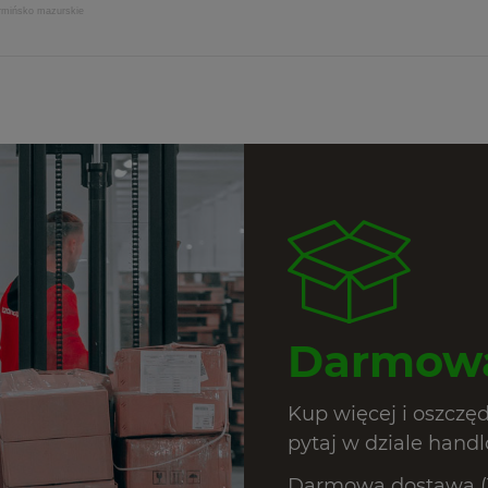
armińsko mazurskie
Darmowa
Kup więcej i oszczę
pytaj w dziale hand
Darmowa dostawa (T