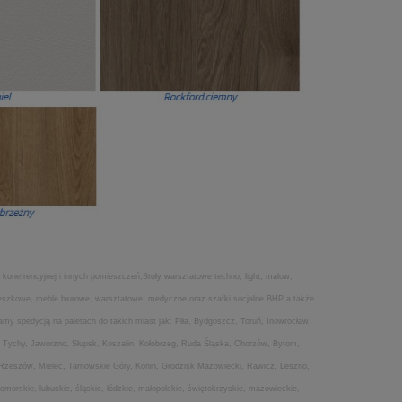
 konefrencyjnej i innych pomieszczeń,Stoły warsztatowe techno, light, malow,
wieszkowe, meble biurowe, warsztatowe, medyczne oraz szafki socjalne BHP a także
my spedycją na paletach do takich miast jak: Piła, Bydgoszcz, Toruń, Inowrocław,
 Tychy, Jaworzno, Słupsk, Koszalin, Kołobrzeg, Ruda Śląska, Chorzów, Bytom,
 Rzeszów, Mielec, Tarnowskie Góry, Konin, Grodzisk Mazowiecki, Rawicz, Leszno,
morskie, lubuskie, śląskie, łódzkie, małopolskie, świętokrzyskie, mazowieckie,