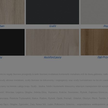
icze regały biurowe,przegrody,ścianki biurowe,modułowe,kontenerki metalowe,stół do biura,gabinetu, salki
ia,szafy aktowe metalowe, szafy biurowe na dokumenty i segregatory oraz szafy kartotekowe na teczki za
my na terenie całego kraju. Szafy , biurka, fotele i kontenerki dowozimy własnym transportem lub wysyła
amość, Wrocław, Legnica, Głogów, Jelenia Góra, Katowice, Kraków, Sosnowiec, Rybnik, Dąbrowa Górnicza,
Warszawa, Piotrków Trybunalski, Kielce, Radom, Rybnik, Opole, Poznań, Gdańsk, Olsztyn, Płock, Tarnów,
Nowy Sącz, Głogów, Zgorzelec, Żary, Nowa Sól, Lubin, Polkowice, Gniezno, województwa: wielkopolskie, po