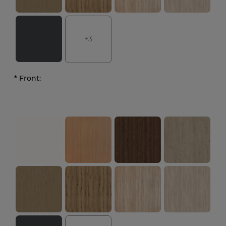
+3
*
Front: