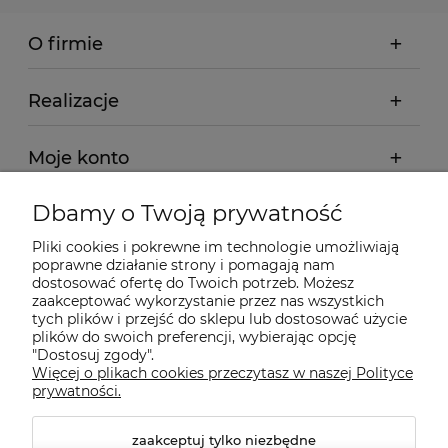
O firmie
Realizacje
Moje konto
Dbamy o Twoją prywatność
Regulamin
Pliki cookies i pokrewne im technologie umożliwiają
poprawne działanie strony i pomagają nam
Dostawa - realizacja
dostosować ofertę do Twoich potrzeb. Możesz
zaakceptować wykorzystanie przez nas wszystkich
tych plików i przejść do sklepu lub dostosować użycie
Gwarancja i zwroty
plików do swoich preferencji, wybierając opcję
"Dostosuj zgody".
Więcej o plikach cookies przeczytasz w naszej Polityce
Pomoc
prywatności.
zaakceptuj tylko niezbędne