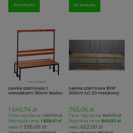
do koszyka
do koszyka
Ławka szatniowa z
Ławka szatniowa BHP
wieszakami 150cm ławko-
200cm ŁO 20 metalowy
wieszak dwustronny
stelaż. siedzisko z drewna
Łsz2a
1 645,74 zł
765,06 zł
Cena regularna:
1 829,01 zł
Cena regularna:
849,93 zł
Najniższa cena:
1 829,01 zł
Najniższa cena:
849,93 zł
1 338,00 zł
622,00 zł
Cena regularna:
1 487,00 zł
Cena regularna:
691,00 zł