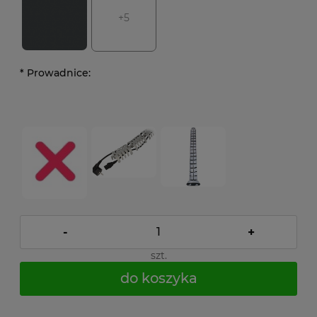
+5
*
Prowadnice:
-
+
szt.
do koszyka
*
- Pole wymagane