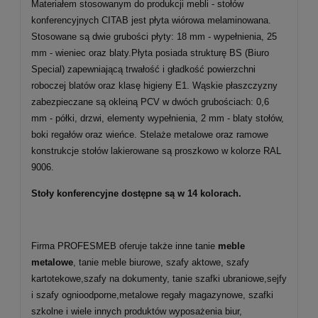
Materiałem stosowanym do produkcji mebli - stołów
konferencyjnych CITAB jest płyta wiórowa melaminowana.
Stosowane są dwie grubości płyty: 18 mm - wypełnienia, 25
mm - wieniec oraz blaty.Płyta posiada strukturę BS (Biuro
Special) zapewniającą trwałość i gładkość powierzchni
roboczej blatów oraz klasę higieny E1. Wąskie płaszczyzny
zabezpieczane są okleiną PCV w dwóch grubościach: 0,6
mm - półki, drzwi, elementy wypełnienia, 2 mm - blaty stołów,
boki regałów oraz wieńce. Stelaże metalowe oraz ramowe
konstrukcje stołów lakierowane są proszkowo w kolorze RAL
9006.
Stoły konferencyjne dostępne są w 14 kolorach.
Firma PROFESMEB oferuje także inne tanie
meble
metalowe
, tanie meble biurowe, szafy aktowe, szafy
kartotekowe,szafy na dokumenty, tanie szafki ubraniowe,sejfy
i szafy ognioodporne,metalowe regały magazynowe, szafki
szkolne i wiele innych produktów wyposażenia biur,