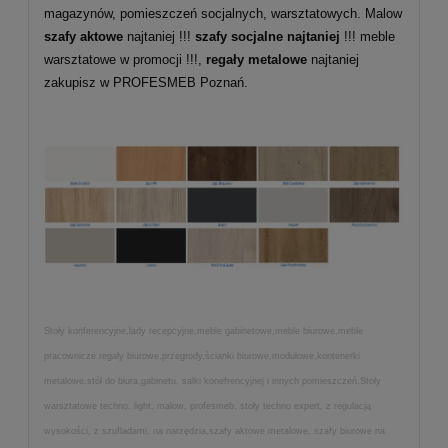
magazynów, pomieszczeń socjalnych, warsztatowych. Malow
szafy aktowe
najtaniej !!!
szafy socjalne najtaniej
!!! meble
warsztatowe w promocji !!!,
regały metalowe
najtaniej
zakupisz w PROFESMEB Poznań.
Stoły konferencyjne,lady recepcyjne,meble gabinetowe,meble biurowe,meble
pracownicze regały biurowe,przegrody,ścianki biurowe,modułowe,kontenerki
metalowe,stół do biura,gabinetu, salki konefrencyjnej i innych pomieszczeń,Stoły
warsztatowe techno, light, malow, profesmeb, stoły techno expert, z regulacją
wysokości, z szufladami, na narzędzia,szafy aktowe metalowe, szafy biurowe na