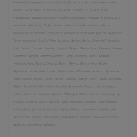
dokumenty i segregatory oraz szafy kartotekowe na teczki zawieszkowe, meble
biurowe, warsztatowe, medyczne oraz szafki socjalne BHP a także szafy
warsztatowe, narzędziowe, regały metalowe do archiwum i magazynu dostarczamy
na terenie całego kraju. Szafy , biurka, fotele i kontenerki dowozimy własnym
transportem lub wysyłamy spedycją na paletach do takich miast jak: Piła, Bydgoszcz,
Toruń, Inowrocław, Gorzów Wlkp, Szczecin, Gryfino, Gryfice, Piotrków Trybunalski,
Łódź, Tarnów, Zamość, Wrocław, Legnica, Głogów, Jelenia Góra, Katowice, Kraków,
Sosnowiec, Rybnik, Dąbrowa Górnicza, Tychy, Jaworzno, Słupsk, Koszalin,
Kołobrzeg, Ruda Śląska, Chorzów, Bytom, Gliwice, Siemianowice Śląskie,
Mysłowice, Bielsko Biała, Żywiec, Częstochowa, Warszawa, Piotrków Trybunalski,
Kielce, Radom, Rybnik, Opole, Poznań, Gdańsk, Olsztyn, Płock, Tarnów, Rzeszów,
Mielec, Tarnowskie Góry, Konin, Grodzisk Mazowiecki, Rawicz, Leszno, Sopot,
Lublin, Piaseczno, Białystok, Świdnica, Wałbrzych, Mielec, Jelenia Góra, Nowy Sącz,
Głogów, Zgorzelec, Żary, Nowa Sól, Lubin, Polkowice, Gniezno, województwa:
wielkopolskie, pomorskie, lubuskie, śląskie, łódzkie, małopolskie, świętokrzyskie,
mazowieckie, opolskie, dolnośląskie, podkarpackie, lubelskie, kujawsko pomorskie,
podlaskie, warmińsko mazurskie