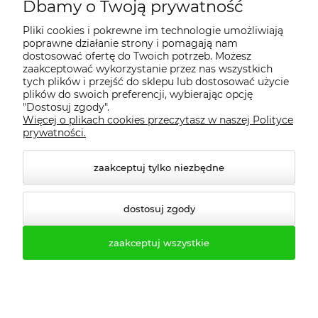
Dbamy o Twoją prywatność
Regulamin
Pliki cookies i pokrewne im technologie umożliwiają
poprawne działanie strony i pomagają nam
Dostawa - realizacja
dostosować ofertę do Twoich potrzeb. Możesz
zaakceptować wykorzystanie przez nas wszystkich
tych plików i przejść do sklepu lub dostosować użycie
Gwarancja i zwroty
plików do swoich preferencji, wybierając opcję
"Dostosuj zgody".
Więcej o plikach cookies przeczytasz w naszej Polityce
Pomoc
prywatności.
zaakceptuj tylko niezbędne
dostosuj zgody
zaakceptuj wszystkie
© 2026 profesmeb.pl. Wszelkie prawa zastrzeżone.
Styl graficzny ShopGadget.pl
Sklep internetowy Shoper.pl