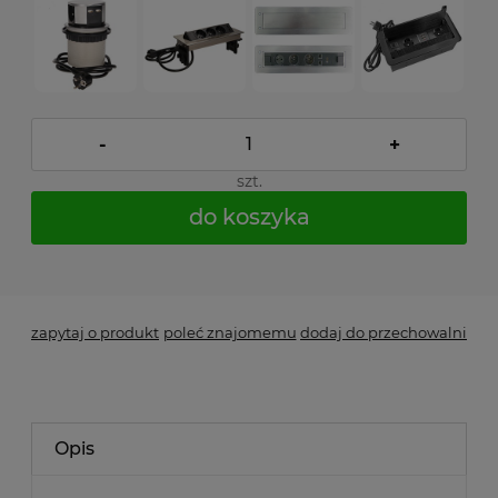
-
+
szt.
do koszyka
*
- Pole wymagane
zapytaj o produkt
poleć znajomemu
dodaj do przechowalni
Opis