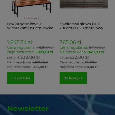
Ławka szatniowa z
Ławka szatniowa BHP
wieszakami 150cm ławko-
200cm ŁO 20 metalowy
wieszak dwustronny
stelaż. siedzisko z drewna
Łsz2a
1 645,74 zł
765,06 zł
Cena regularna:
1 829,01 zł
Cena regularna:
849,93 zł
Najniższa cena:
1 829,01 zł
Najniższa cena:
849,93 zł
1 338,00 zł
622,00 zł
Cena regularna:
1 487,00 zł
Cena regularna:
691,00 zł
Najniższa cena:
1 487,00 zł
Najniższa cena:
691,00 zł
do koszyka
do koszyka
Newsletter