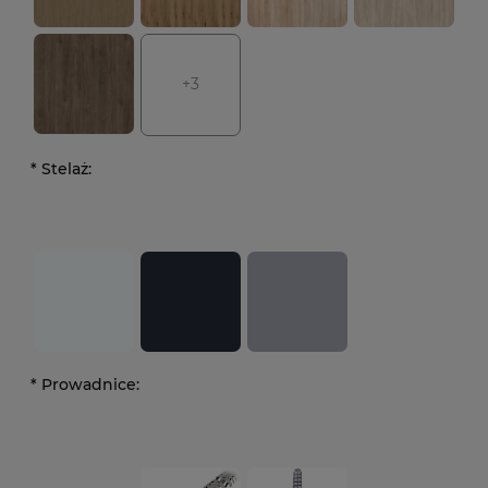
+3
*
Stelaż:
*
Prowadnice: