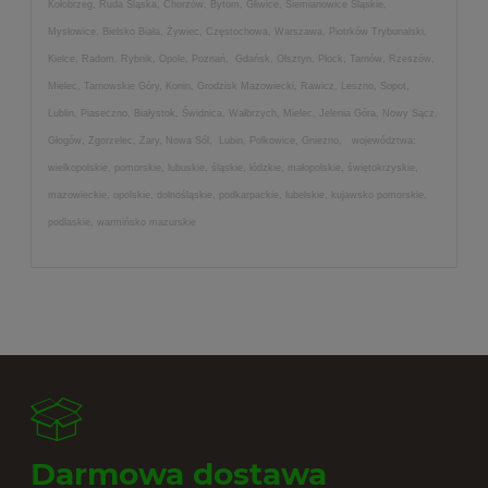
Kołobrzeg, Ruda Śląska, Chorzów, Bytom, Gliwice, Siemianowice Śląskie,
Mysłowice, Bielsko Biała, Żywiec, Częstochowa, Warszawa, Piotrków Trybunalski,
Kielce, Radom, Rybnik, Opole, Poznań, Gdańsk, Olsztyn, Płock, Tarnów, Rzeszów,
Mielec, Tarnowskie Góry, Konin, Grodzisk Mazowiecki, Rawicz, Leszno, Sopot,
Lublin, Piaseczno, Białystok, Świdnica, Wałbrzych, Mielec, Jelenia Góra, Nowy Sącz,
Głogów, Zgorzelec, Żary, Nowa Sól, Lubin, Polkowice, Gniezno, województwa:
wielkopolskie, pomorskie, lubuskie, śląskie, łódzkie, małopolskie, świętokrzyskie,
mazowieckie, opolskie, dolnośląskie, podkarpackie, lubelskie, kujawsko pomorskie,
podlaskie, warmińsko mazurskie
Darmowa dostawa