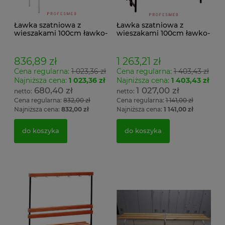
Ławka szatniowa z
Ławka szatniowa z
wieszakami 100cm ławko-
wieszakami 100cm ławko-
wieszak jednostronny
wieszak dwustronny Łsz2
Łsz1
836,89 zł
1 263,21 zł
Cena regularna:
1 023,36 zł
Cena regularna:
1 403,43 zł
Najniższa cena:
1 023,36 zł
Najniższa cena:
1 403,43 zł
680,40 zł
1 027,00 zł
Cena regularna:
832,00 zł
Cena regularna:
1 141,00 zł
Najniższa cena:
832,00 zł
Najniższa cena:
1 141,00 zł
do koszyka
do koszyka