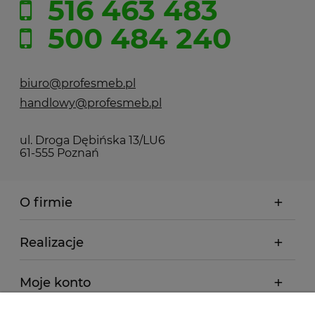
516 463 483
500 484 240
biuro@profesmeb.pl
handlowy@profesmeb.pl
ul. Droga Dębińska 13/LU6
61-555 Poznań
O firmie
Realizacje
Moje konto