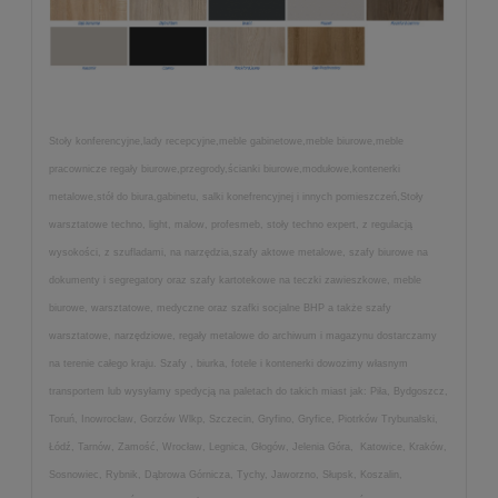
Stoły konferencyjne,lady recepcyjne,meble gabinetowe,meble biurowe,meble
pracownicze regały biurowe,przegrody,ścianki biurowe,modułowe,kontenerki
metalowe,stół do biura,gabinetu, salki konefrencyjnej i innych pomieszczeń,Stoły
warsztatowe techno, light, malow, profesmeb, stoły techno expert, z regulacją
wysokości, z szufladami, na narzędzia,szafy aktowe metalowe, szafy biurowe na
dokumenty i segregatory oraz szafy kartotekowe na teczki zawieszkowe, meble
biurowe, warsztatowe, medyczne oraz szafki socjalne BHP a także szafy
warsztatowe, narzędziowe, regały metalowe do archiwum i magazynu dostarczamy
na terenie całego kraju. Szafy , biurka, fotele i kontenerki dowozimy własnym
transportem lub wysyłamy spedycją na paletach do takich miast jak: Piła, Bydgoszcz,
Toruń, Inowrocław, Gorzów Wlkp, Szczecin, Gryfino, Gryfice, Piotrków Trybunalski,
Łódź, Tarnów, Zamość, Wrocław, Legnica, Głogów, Jelenia Góra, Katowice, Kraków,
Sosnowiec, Rybnik, Dąbrowa Górnicza, Tychy, Jaworzno, Słupsk, Koszalin,