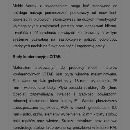
Meble Antrax z powodzeniem mogą być stosowane do
każdego rodzaju pomieszczeń począwszy od niewielkich
powierzchni biurowych, skończywszy na dużych inwestycjach
wymagających znajomości potrzeb oraz oczekiwań klienta.
Trwałość i różnorodność rozwiązań zastosowanych w tym
systemie pozwalają na zaspokojenie potrzeb odbiorców,
kładących nacisk na funkcjonalność i ergonomię pracy.
Stoły konferencyjne CITAB
Materiałem stosowanym do produkcji mebli - stołów
konferencyjnych CITAB jest płyta wiórowa melaminowana.
Stosowane są dwie grubości płyty: 18 mm - wypełnienia, 25
mm - wieniec oraz blaty. Płyta posiada strukturę BS (Biuro
Special) zapewniającą trwałość i gładkość powierzchni
roboczej blatów oraz klase higieny E1. Wąskie płaszczyzny
zabezpieczane są okleiną PCV w dwóch grubościach: 0,6
mm - półki, drzwi, elementy wypełnienia, 2 mm - blaty stołów,
boki regałów oraz wieńce. Stelaże metalowe oraz ramowe
konstrukcje stołów lakierowane są proszkowo w kolorze RAL