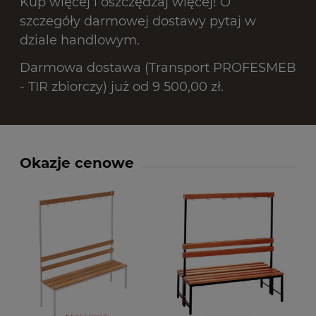
Kup więcej i oszczędzaj więcej! O
szczegóły darmowej dostawy pytaj w
dziale handlowym.
Darmowa dostawa (Transport PROFESMEB
- TIR zbiorczy) już od 9 500,00 zł.
Okazje cenowe