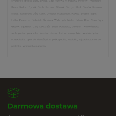
Mysłowice, Bielsko Biała, Żywiec, Częstochowa, Warszawa, Piotrków Trybunalski,
Kielce, Radom, Rybnik, Opole, Poznań, Gdańsk, Olsztyn, Płock, Tarnów, Rzeszów,
Mielec, Tarnowskie Góry, Konin, Grodzisk Mazowiecki, Rawicz, Leszno, Sopot,
Lublin, Piaseczno, Białystok, Świdnica, Wałbrzych, Mielec, Jelenia Góra, Nowy Sącz,
Głogów, Zgorzelec, Żary, Nowa Sól, Lubin, Polkowice, Gniezno, województwa:
wielkopolskie, pomorskie, lubuskie, śląskie, łódzkie, małopolskie, świętokrzyskie,
mazowieckie, opolskie, dolnośląskie, podkarpackie, lubelskie, kujawsko pomorskie,
podlaskie, warmińsko mazurskie
Darmowa dostawa