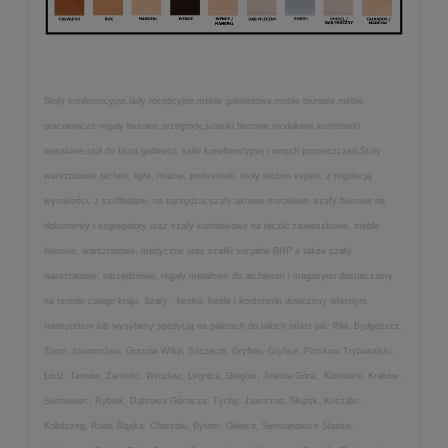
Stoły konferencyjne,lady recepcyjne,meble gabinetowe,meble biurowe,meble
pracownicze regały biurowe,przegrody,ścianki biurowe,modułowe,kontenerki
metalowe,stół do biura,gabinetu, salki konefrencyjnej i innych pomieszczeń,Stoły
warsztatowe techno, light, malow, profesmeb, stoły techno expert, z regulacją
wysokości, z szufladami, na narzędzia,szafy aktowe metalowe, szafy biurowe na
dokumenty i segregatory oraz szafy kartotekowe na teczki zawieszkowe, meble
biurowe, warsztatowe, medyczne oraz szafki socjalne BHP a także szafy
warsztatowe, narzędziowe, regały metalowe do archiwum i magazynu dostarczamy
na terenie całego kraju. Szafy , biurka, fotele i kontenerki dowozimy własnym
transportem lub wysyłamy spedycją na paletach do takich miast jak: Piła, Bydgoszcz,
Toruń, Inowrocław, Gorzów Wlkp, Szczecin, Gryfino, Gryfice, Piotrków Trybunalski,
Łódź, Tarnów, Zamość, Wrocław, Legnica, Głogów, Jelenia Góra, Katowice, Kraków,
Sosnowiec, Rybnik, Dąbrowa Górnicza, Tychy, Jaworzno, Słupsk, Koszalin,
Kołobrzeg, Ruda Śląska, Chorzów, Bytom, Gliwice, Siemianowice Śląskie,