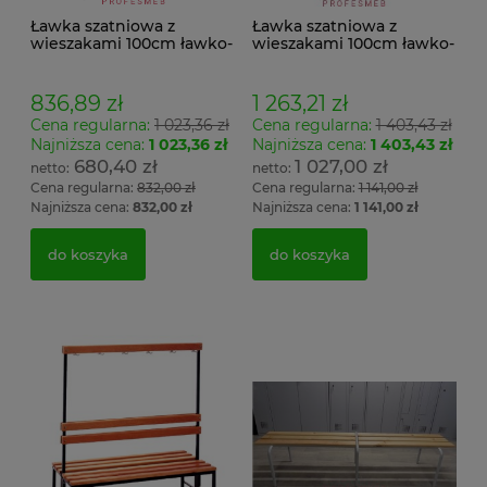
Ławka szatniowa z
Ławka szatniowa z
wieszakami 100cm ławko-
wieszakami 100cm ławko-
wieszak jednostronny
wieszak dwustronny Łsz2
Łsz1
836,89 zł
1 263,21 zł
Cena regularna:
1 023,36 zł
Cena regularna:
1 403,43 zł
Najniższa cena:
1 023,36 zł
Najniższa cena:
1 403,43 zł
680,40 zł
1 027,00 zł
Cena regularna:
832,00 zł
Cena regularna:
1 141,00 zł
Najniższa cena:
832,00 zł
Najniższa cena:
1 141,00 zł
do koszyka
do koszyka