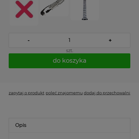
-
+
szt.
do koszyka
*
- Pole wymagane
zapytaj o produkt
poleć znajomemu
dodaj do przechowalni
Opis