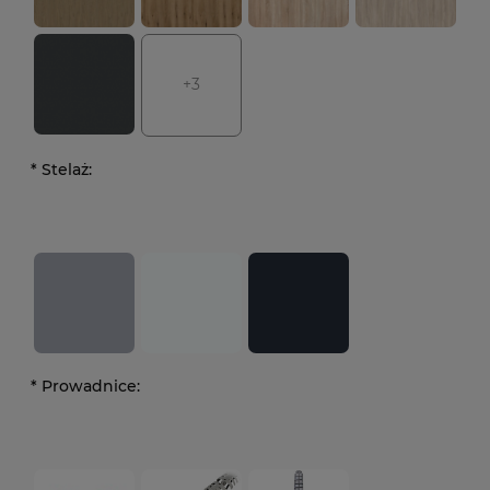
+3
*
Stelaż:
*
Prowadnice: