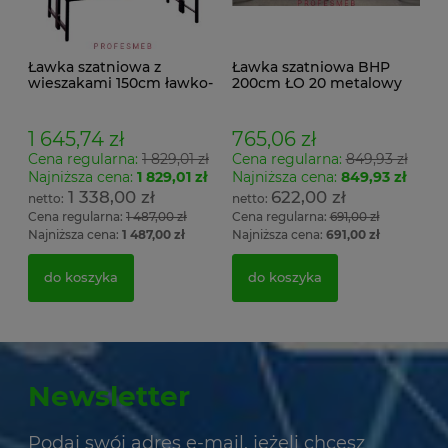
Ławka szatniowa z
Ławka szatniowa BHP
wieszakami 150cm ławko-
200cm ŁO 20 metalowy
wieszak dwustronny
stelaż. siedzisko z drewna
Łsz2a
1 645,74 zł
765,06 zł
Cena regularna:
1 829,01 zł
Cena regularna:
849,93 zł
Najniższa cena:
1 829,01 zł
Najniższa cena:
849,93 zł
1 338,00 zł
622,00 zł
Cena regularna:
1 487,00 zł
Cena regularna:
691,00 zł
Najniższa cena:
1 487,00 zł
Najniższa cena:
691,00 zł
do koszyka
do koszyka
Newsletter
Podaj swój adres e-mail, jeżeli chcesz