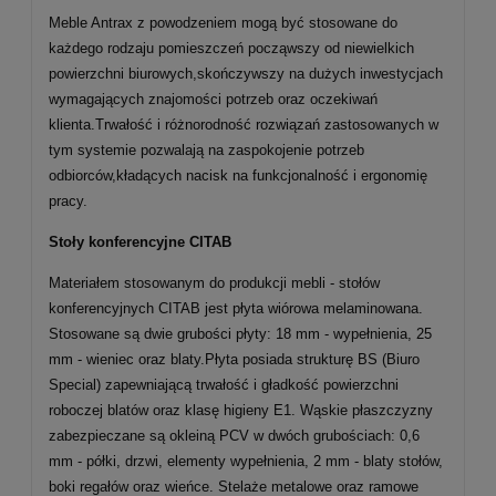
Meble Antrax z powodzeniem mogą być stosowane do
każdego rodzaju pomieszczeń począwszy od niewielkich
powierzchni biurowych,skończywszy na dużych inwestycjach
wymagających znajomości potrzeb oraz oczekiwań
klienta.Trwałość i różnorodność rozwiązań zastosowanych w
tym systemie pozwalają na zaspokojenie potrzeb
odbiorców,kładących nacisk na funkcjonalność i ergonomię
pracy.
Stoły konferencyjne CITAB
Materiałem stosowanym do produkcji mebli - stołów
konferencyjnych CITAB jest płyta wiórowa melaminowana.
Stosowane są dwie grubości płyty: 18 mm - wypełnienia, 25
mm - wieniec oraz blaty.Płyta posiada strukturę BS (Biuro
Special) zapewniającą trwałość i gładkość powierzchni
roboczej blatów oraz klasę higieny E1. Wąskie płaszczyzny
zabezpieczane są okleiną PCV w dwóch grubościach: 0,6
mm - półki, drzwi, elementy wypełnienia, 2 mm - blaty stołów,
boki regałów oraz wieńce. Stelaże metalowe oraz ramowe