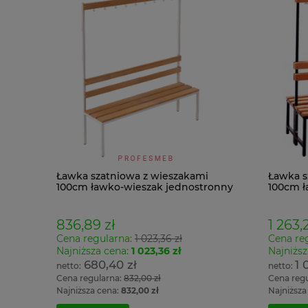
Ławka szatniowa z wieszakami
Ławka s
100cm ławko-wieszak jednostronny
100cm ł
Łsz1
Łsz2
836,89 zł
1 263,2
Cena regularna:
1 023,36 zł
Cena re
Najniższa cena:
1 023,36 zł
Najniższ
680,40 zł
1 
Cena regularna:
832,00 zł
Cena reg
Najniższa cena:
832,00 zł
Najniższa