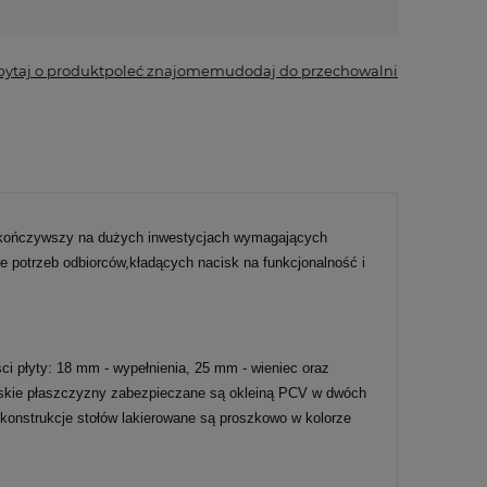
*
- Pole wymagane
pytaj o produkt
poleć znajomemu
dodaj do przechowalni
skończywszy na dużych inwestycjach wymagających
 potrzeb odbiorców,kładących nacisk na funkcjonalność i
i płyty: 18 mm - wypełnienia, 25 mm - wieniec oraz
 Wąskie płaszczyzny zabezpieczane są okleiną PCV w dwóch
 konstrukcje stołów lakierowane są proszkowo w kolorze