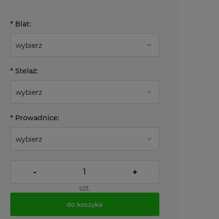
*
Blat:
*
Stelaż:
*
Prowadnice:
-
+
szt.
do koszyka