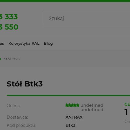
3 333
3 550
as
Kolorystyka RAL
Blog
Stół Btk3
Stół Btk3
CE
undefined
Ocena:
undefined
1
Dostawca:
ANTRAX
Ce
Kod produktu:
Btk3