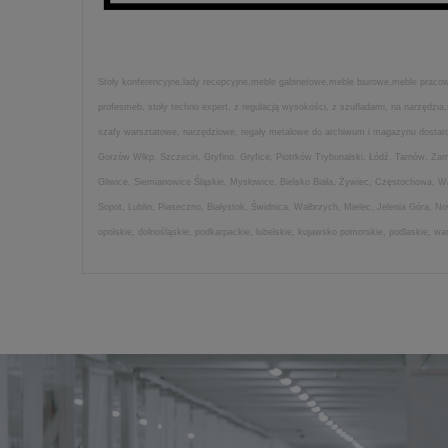
Stoły konferencyjne,lady recepcyjne,meble gabinetowe,meble biurowe,meble pracown
profesmeb, stoły techno expert, z regulacją wysokości, z szufladami, na narzędz
szafy warsztatowe, narzędziowe, regały metalowe do archiwum i magazynu dostarcza
Gorzów Wlkp, Szczecin, Gryfino, Gryfice, Piotrków Trybunalski, Łódź, Tarnów, Z
Gliwice, Siemianowice Śląskie, Mysłowice, Bielsko Biała, Żywiec, Częstochowa, 
Sopot, Lublin, Piaseczno, Białystok, Świdnica, Wałbrzych, Mielec, Jelenia Góra, 
opolskie, dolnośląskie, podkarpackie, lubelskie, kujawsko pomorskie, podlaskie, w