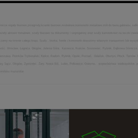
icze regały biurowe,przegrody,ścianki biurowe,modułowe,kontenerki metalowe,stół do biura,gabinetu, salki
ia,szafy aktowe metalowe, szafy biurowe na dokumenty i segregatory oraz szafy kartotekowe na teczki za
my na terenie całego kraju. Szafy , biurka, fotele i kontenerki dowozimy własnym transportem lub wysyła
amość, Wrocław, Legnica, Głogów, Jelenia Góra, Katowice, Kraków, Sosnowiec, Rybnik, Dąbrowa Górnicza,
Warszawa, Piotrków Trybunalski, Kielce, Radom, Rybnik, Opole, Poznań, Gdańsk, Olsztyn, Płock, Tarnów,
Nowy Sącz, Głogów, Zgorzelec, Żary, Nowa Sól, Lubin, Polkowice, Gniezno, województwa: wielkopolskie, po
armińsko mazurskie