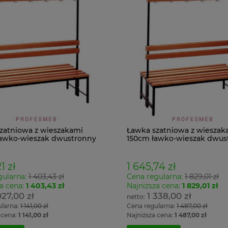
zatniowa z wieszakami
Ławka szatniowa z wieszak
awko-wieszak dwustronny
150cm ławko-wieszak dwus
Łsz2a
1 zł
1 645,74 zł
gularna:
1 403,43 zł
Cena regularna:
1 829,01 zł
a cena:
1 403,43 zł
Najniższa cena:
1 829,01 zł
027,00 zł
1 338,00 zł
ularna:
1 141,00 zł
Cena regularna:
1 487,00 zł
 cena:
1 141,00 zł
Najniższa cena:
1 487,00 zł