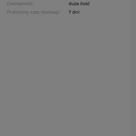
Dostepność::
duża ilość
Przbliżony czas dostawy::
7 dni