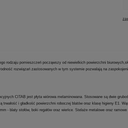
za
go rodzaju pomieszczeń począwszy od niewielkich powierzchni biurowych,
orodność rozwiązań zastosowanych w tym systemie pozwalają na zaspokojenie
ncyjnych CITAB jest płyta wiórowa melaminowana. Stosowane są dwie grubośc
jącą trwałość i gładkość powierzchni roboczej blatów oraz klasę higieny E1.
2 mm - blaty stołów, boki regałów oraz wieńce. Stelaże metalowe oraz ramowe