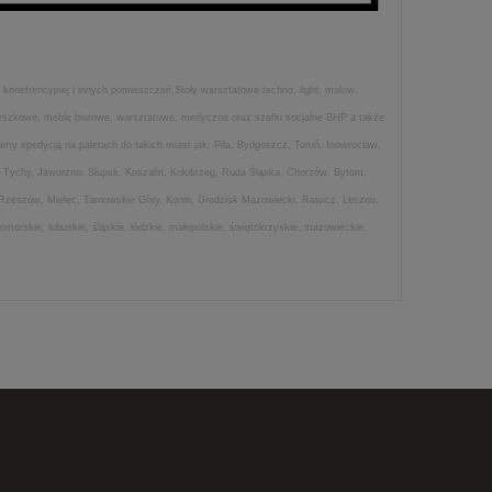
 konefrencyjnej i innych pomieszczeń,Stoły warsztatowe techno, light, malow,
wieszkowe, meble biurowe, warsztatowe, medyczne oraz szafki socjalne BHP a także
my spedycją na paletach do takich miast jak: Piła, Bydgoszcz, Toruń, Inowrocław,
 Tychy, Jaworzno, Słupsk, Koszalin, Kołobrzeg, Ruda Śląska, Chorzów, Bytom,
 Rzeszów, Mielec, Tarnowskie Góry, Konin, Grodzisk Mazowiecki, Rawicz, Leszno,
morskie, lubuskie, śląskie, łódzkie, małopolskie, świętokrzyskie, mazowieckie,