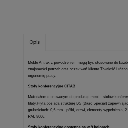
Opis
Meble Antrax z powodzeniem mogą być stosowane do każde
znajomości potrzeb oraz oczekiwań klienta.Trwałość i różn
ergonomię pracy.
Stoły konferencyjne CITAB
Materiałem stosowanym do produkcji mebli - stołów konfere
blaty.Płyta posiada strukturę BS (Biuro Special) zapewnia
grubościach: 0,6 mm - półki, drzwi, elementy wypełnienia, 
RAL 9006.
Stoły konferencyjne dostępne są w 9 kolorach.