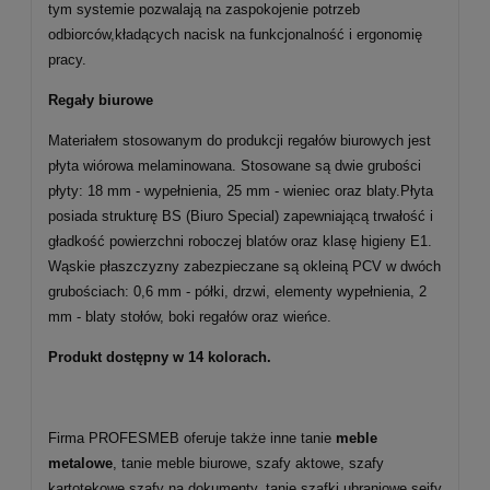
tym systemie pozwalają na zaspokojenie potrzeb
odbiorców,kładących nacisk na funkcjonalność i ergonomię
pracy.
Regały biurowe
Materiałem stosowanym do produkcji regałów biurowych jest
płyta wiórowa melaminowana. Stosowane są dwie grubości
płyty: 18 mm - wypełnienia, 25 mm - wieniec oraz blaty.Płyta
posiada strukturę BS (Biuro Special) zapewniającą trwałość i
gładkość powierzchni roboczej blatów oraz klasę higieny E1.
Wąskie płaszczyzny zabezpieczane są okleiną PCV w dwóch
grubościach: 0,6 mm - półki, drzwi, elementy wypełnienia, 2
mm - blaty stołów, boki regałów oraz wieńce.
Produkt dostępny w 14 kolorach.
Firma PROFESMEB oferuje także inne tanie
meble
metalowe
, tanie meble biurowe, szafy aktowe, szafy
kartotekowe,szafy na dokumenty, tanie szafki ubraniowe,sejfy