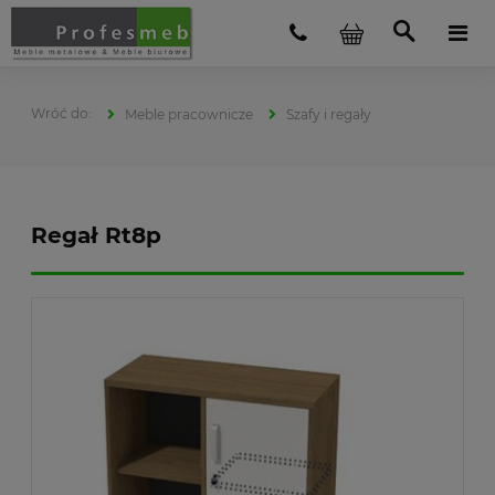
Meble pracownicze
Szafy i regały
Regał Rt8p