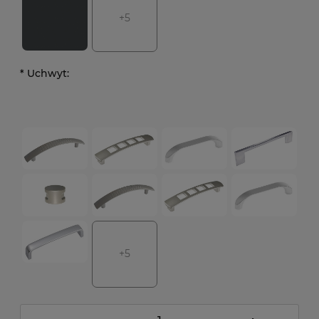
+5
*
Uchwyt:
+5