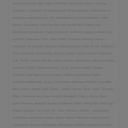
warsztatowe techno, light, malow, profesmeb, stoły techno expert, z regulacją
wysokości, z szufladami, na narzędzia,szafy aktowe metalowe, szafy biurowe na
dokumenty i segregatory oraz szafy kartotekowe na teczki zawieszkowe, meble
biurowe, warsztatowe, medyczne oraz szafki socjalne BHP a także szafy
warsztatowe, narzędziowe, regały metalowe do archiwum i magazynu dostarczamy
na terenie całego kraju. Szafy , biurka, fotele i kontenerki dowozimy własnym
transportem lub wysyłamy spedycją na paletach do takich miast jak: Piła, Bydgoszcz,
Toruń, Inowrocław, Gorzów Wlkp, Szczecin, Gryfino, Gryfice, Piotrków Trybunalski,
Łódź, Tarnów, Zamość, Wrocław, Legnica, Głogów, Jelenia Góra, Katowice, Kraków,
Sosnowiec, Rybnik, Dąbrowa Górnicza, Tychy, Jaworzno, Słupsk, Koszalin,
Kołobrzeg, Ruda Śląska, Chorzów, Bytom, Gliwice, Siemianowice Śląskie,
Mysłowice, Bielsko Biała, Żywiec, Częstochowa, Warszawa, Piotrków Trybunalski,
Kielce, Radom, Rybnik, Opole, Poznań, Gdańsk, Olsztyn, Płock, Tarnów, Rzeszów,
Mielec, Tarnowskie Góry, Konin, Grodzisk Mazowiecki, Rawicz, Leszno, Sopot,
Lublin, Piaseczno, Białystok, Świdnica, Wałbrzych, Mielec, Jelenia Góra, Nowy Sącz,
Głogów, Zgorzelec, Żary, Nowa Sól, Lubin, Polkowice, Gniezno, województwa:
wielkopolskie, pomorskie, lubuskie, śląskie, łódzkie, małopolskie, świętokrzyskie,
mazowieckie, opolskie, dolnośląskie, podkarpackie, lubelskie, kujawsko pomorskie,