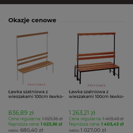
Okazje cenowe
Ławka szatniowa z
Ławka szatniowa z
wieszakami 100cm ławko-
wieszakami 100cm ławko-
wieszak jednostronny
wieszak dwustronny Łsz2
Łsz1
836,89 zł
1 263,21 zł
Cena regularna:
1 023,36 zł
Cena regularna:
1 403,43 zł
Najniższa cena:
1 023,36 zł
Najniższa cena:
1 403,43 zł
680,40 zł
1 027,00 zł