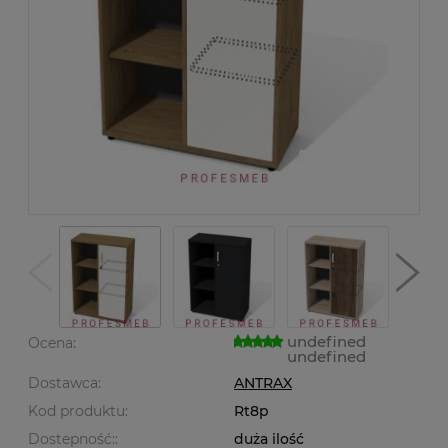
undefined
Ocena:
undefined
Dostawca:
ANTRAX
Kod produktu:
Rt8p
Dostepność::
duża ilość