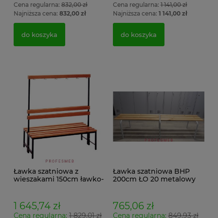
Cena regularna:
832,00 zł
Cena regularna:
1 141,00 zł
Najniższa cena:
832,00 zł
Najniższa cena:
1 141,00 zł
do koszyka
do koszyka
Ławka szatniowa z
Ławka szatniowa BHP
wieszakami 150cm ławko-
200cm ŁO 20 metalowy
wieszak dwustronny
stelaż. siedzisko z drewna
Łsz2a
1 645,74 zł
765,06 zł
Cena regularna:
1 829,01 zł
Cena regularna:
849,93 zł