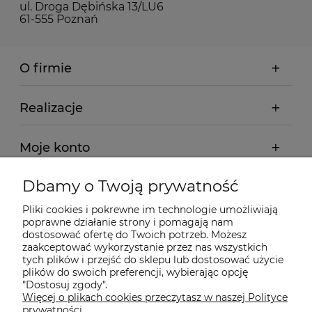
ul. Droga Dębińska 13/LU6
61-555 Poznań
O firmie
Realizacje
Moje konto
Dbamy o Twoją prywatność
Regulamin
Pliki cookies i pokrewne im technologie umożliwiają
poprawne działanie strony i pomagają nam
Dostawa - realizacja
dostosować ofertę do Twoich potrzeb. Możesz
zaakceptować wykorzystanie przez nas wszystkich
tych plików i przejść do sklepu lub dostosować użycie
Gwarancja i zwroty
plików do swoich preferencji, wybierając opcję
"Dostosuj zgody".
Więcej o plikach cookies przeczytasz w naszej Polityce
Pomoc
prywatności.