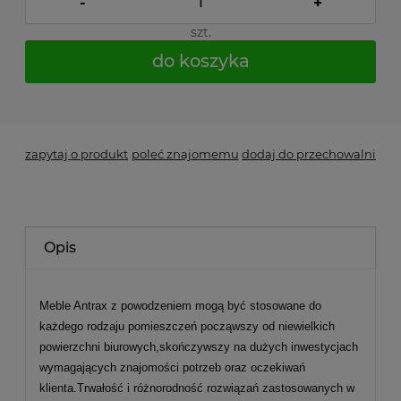
-
+
szt.
do koszyka
*
- Pole wymagane
zapytaj o produkt
poleć znajomemu
dodaj do przechowalni
Opis
Meble Antrax z powodzeniem mogą być stosowane do
każdego rodzaju pomieszczeń począwszy od niewielkich
powierzchni biurowych,skończywszy na dużych inwestycjach
wymagających znajomości potrzeb oraz oczekiwań
klienta.Trwałość i różnorodność rozwiązań zastosowanych w