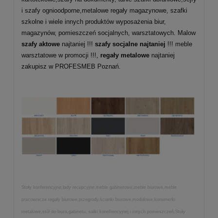
i szafy ognioodporne,metalowe regały magazynowe, szafki
szkolne i wiele innych produktów wyposażenia biur,
magazynów, pomieszczeń socjalnych, warsztatowych. Malow
szafy aktowe
najtaniej !!!
szafy socjalne najtaniej
!!! meble
warsztatowe w promocji !!!,
regały metalowe
najtaniej
zakupisz w PROFESMEB Poznań.
Stoły konferencyjne,lady recepcyjne,meble gabinetowe,meble biurowe,meble
pracownicze regały biurowe,przegrody,ścianki biurowe,modułowe,kontenerki
metalowe,stół do biura,gabinetu, salki konefrencyjnej i innych pomieszczeń,Stoły