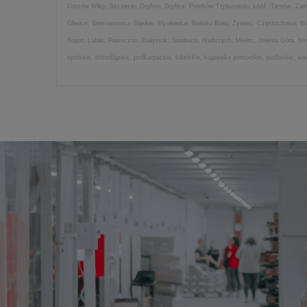
Gorzów Wlkp, Szczecin, Gryfino, Gryfice, Piotrków Trybunalski, Łódź, Tarnów, Z
Gliwice, Siemianowice Śląskie, Mysłowice, Bielsko Biała, Żywiec, Częstochowa, 
Sopot, Lublin, Piaseczno, Białystok, Świdnica, Wałbrzych, Mielec, Jelenia Góra, 
opolskie, dolnośląskie, podkarpackie, lubelskie, kujawsko pomorskie, podlaskie, w