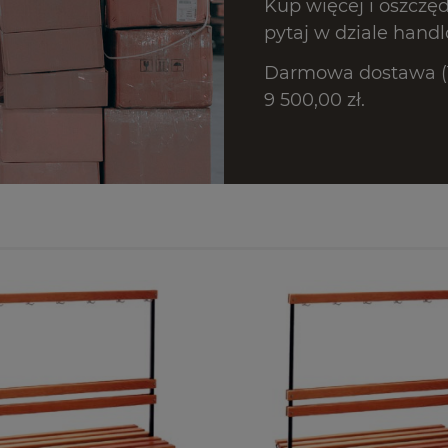
Kup więcej i oszczę
pytaj w dziale hand
Darmowa dostawa (T
9 500,00 zł.