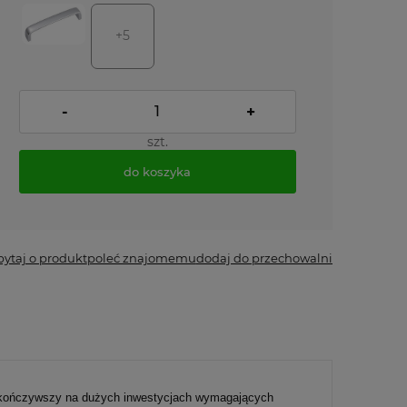
+5
-
+
szt.
do koszyka
*
- Pole wymagane
pytaj o produkt
poleć znajomemu
dodaj do przechowalni
skończywszy na dużych inwestycjach wymagających