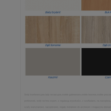
Stoły konferencyjne,lady recepcyjne,meble gabinetowe,meble biurowe,meble pracown
profesmeb, stoły techno expert, z regulacją wysokości, z szufladami, na narzędz
szafy warsztatowe, narzędziowe, regały metalowe do archiwum i magazynu dostarcza