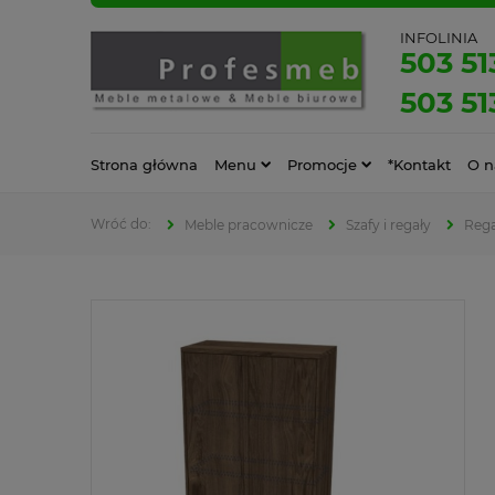
INFOLINIA
503 51
503 51
Strona główna
Menu
Promocje
*Kontakt
O n
Meble pracownicze
Szafy i regały
Rega