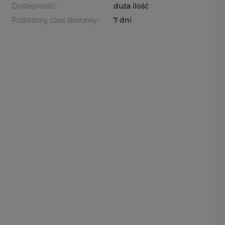
Dostepność::
duża ilość
Przbliżony czas dostawy::
7 dni