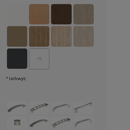
+5
*
Uchwyt: