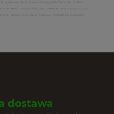
 Tychy, Jaworzno, Słupsk, Koszalin, Kołobrzeg, Ruda Śląska, Chorzów, Bytom,
 Rzeszów, Mielec, Tarnowskie Góry, Konin, Grodzisk Mazowiecki, Rawicz, Leszno,
morskie, lubuskie, śląskie, łódzkie, małopolskie, świętokrzyskie, mazowieckie,
 dostawa