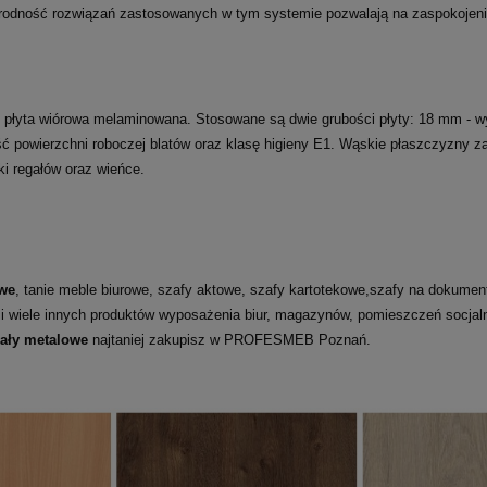
orodność rozwiązań zastosowanych w tym systemie pozwalają na zaspokojenie
 płyta wiórowa melaminowana. Stosowane są dwie grubości płyty: 18 mm - wyp
kość powierzchni roboczej blatów oraz klasę higieny E1. Wąskie płaszczyzn
boki regałów oraz wieńce.
we
, tanie meble biurowe, szafy aktowe, szafy kartotekowe,szafy na dokumenty
 i wiele innych produktów wyposażenia biur, magazynów, pomieszczeń socja
gały metalowe
najtaniej zakupisz w PROFESMEB Poznań.