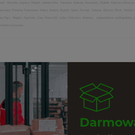
amość, Wrocław, Legnica, Głogów, Jelenia Góra, Katowice, Kraków, Sosnowiec, Rybnik, Dąbrowa Górnicza,
Warszawa, Piotrków Trybunalski, Kielce, Radom, Rybnik, Opole, Poznań, Gdańsk, Olsztyn, Płock, Tarnów,
Nowy Sącz, Głogów, Zgorzelec, Żary, Nowa Sól, Lubin, Polkowice, Gniezno, województwa: wielkopolskie, po
armińsko mazurskie
Darmowa