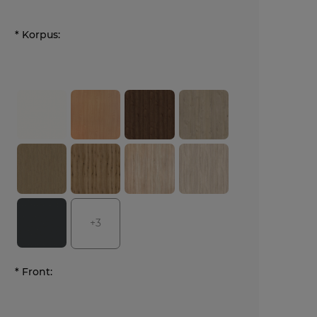
*
Korpus:
+3
*
Front: