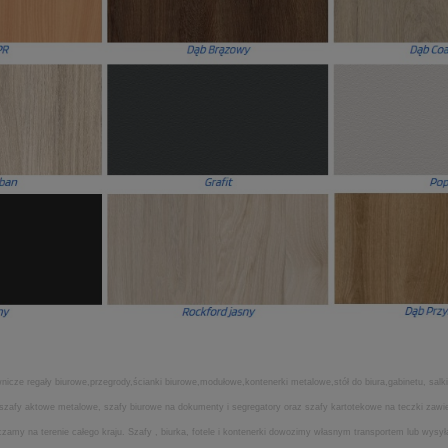
icze regały biurowe,przegrody,ścianki biurowe,modułowe,kontenerki metalowe,stół do biura,gabinetu, salki
ia,szafy aktowe metalowe, szafy biurowe na dokumenty i segregatory oraz szafy kartotekowe na teczki za
my na terenie całego kraju. Szafy , biurka, fotele i kontenerki dowozimy własnym transportem lub wysyła