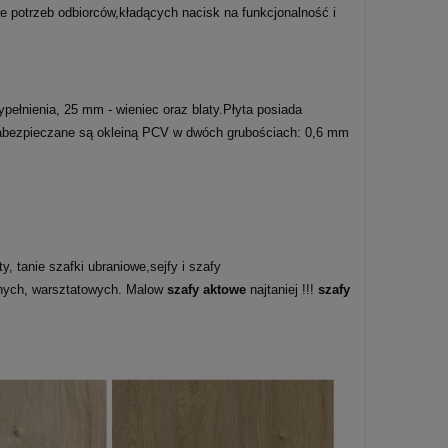
 potrzeb odbiorców,kładących nacisk na funkcjonalność i
ełnienia, 25 mm - wieniec oraz blaty.Płyta posiada
y zabezpieczane są okleiną PCV w dwóch grubościach: 0,6 mm
, tanie szafki ubraniowe,sejfy i szafy
lnych, warsztatowych. Malow
szafy aktowe
najtaniej !!!
szafy