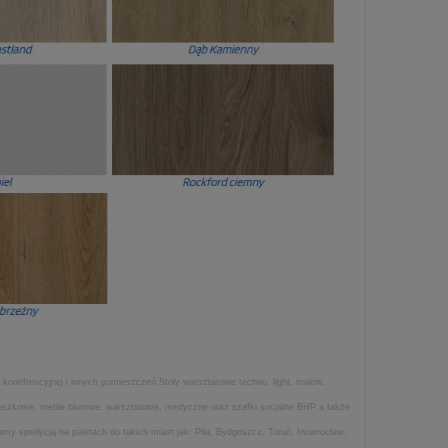
 konefrencyjnej i innych pomieszczeń,Stoły warsztatowe techno, light, malow,
wieszkowe, meble biurowe, warsztatowe, medyczne oraz szafki socjalne BHP a także
my spedycją na paletach do takich miast jak: Piła, Bydgoszcz, Toruń, Inowrocław,