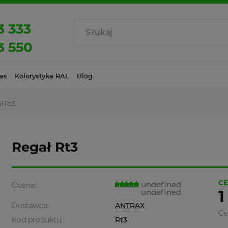
3 333
3 550
as
Kolorystyka RAL
Blog
ł Rt3
Regał Rt3
CE
undefined
Ocena:
undefined
1
Dostawca:
ANTRAX
Ce
Kod produktu:
Rt3