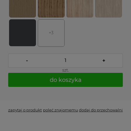
+3
-
+
szt.
do koszyka
*
- Pole wymagane
zapytaj o produkt
poleć znajomemu
dodaj do przechowalni