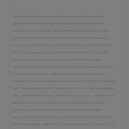
Stoły konferencyjne,lady recepcyjne,meble gabinetowe,meble biurowe,meble
pracownicze regały biurowe,przegrody,ścianki biurowe,modułowe,kontenerki
metalowe,stół do biura,gabinetu, salki konefrencyjnej i innych pomieszczeń,Stoły
warsztatowe techno, light, malow, profesmeb, stoły techno expert, z regulacją
wysokości, z szufladami, na narzędzia,szafy aktowe metalowe, szafy biurowe na
dokumenty i segregatory oraz szafy kartotekowe na teczki zawieszkowe, meble
biurowe, warsztatowe, medyczne oraz szafki socjalne BHP a także szafy
warsztatowe, narzędziowe, regały metalowe do archiwum i magazynu dostarczamy
na terenie całego kraju. Szafy , biurka, fotele i kontenerki dowozimy własnym
transportem lub wysyłamy spedycją na paletach do takich miast jak: Piła, Bydgoszcz,
Toruń, Inowrocław, Gorzów Wlkp, Szczecin, Gryfino, Gryfice, Piotrków Trybunalski,
Łódź, Tarnów, Zamość, Wrocław, Legnica, Głogów, Jelenia Góra, Katowice, Kraków,
Sosnowiec, Rybnik, Dąbrowa Górnicza, Tychy, Jaworzno, Słupsk, Koszalin,
Kołobrzeg, Ruda Śląska, Chorzów, Bytom, Gliwice, Siemianowice Śląskie,
Mysłowice, Bielsko Biała, Żywiec, Częstochowa, Warszawa, Piotrków Trybunalski,
Kielce, Radom, Rybnik, Opole, Poznań, Gdańsk, Olsztyn, Płock, Tarnów, Rzeszów,