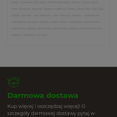
Mielec, Tarnowskie Góry, Konin, Grodzisk Mazowiecki, Rawicz, Leszno, Sopot,
Lublin, Piaseczno, Białystok, Świdnica, Wałbrzych, Mielec, Jelenia Góra, Nowy Sącz,
Głogów, Zgorzelec, Żary, Nowa Sól, Lubin, Polkowice, Gniezno, województwa:
wielkopolskie, pomorskie, lubuskie, śląskie, łódzkie, małopolskie, świętokrzyskie,
mazowieckie, opolskie, dolnośląskie, podkarpackie, lubelskie, kujawsko pomorskie,
podlaskie, warmińsko mazurskie
Darmowa dostawa
Kup więcej i oszczędzaj więcej! O
szczegóły darmowej dostawy pytaj w