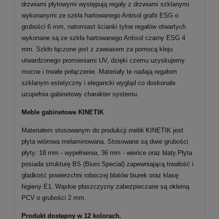
drzwiami płytowymi występują regały z drzwiami szklanymi
wykonanymi ze szkła hartowanego Antisol grafit ESG o
grubości 6 mm, natomiast ścianki tylne regałów otwartych
wykonane są ze szkła hartowanego Antisol czarny ESG 4
mm. Szkło łączone jest z zawiasem za pomocą kleju
utwardzonego promieniami UV, dzięki czemu uzyskujemy
mocne i trwałe połączenie. Materiały te nadają regałom
szklanym estetyczny i elegancki wygląd co doskonale
uzupełnia gabinetowy charakter systemu.
Meble gabinetowe KINETIK
Materiałem stosowanym do produkcji mebli KINETIK jest
płyta wiórowa melaminowana. Stosowane są dwie grubości
płyty: 18 mm - wypełnienia, 36 mm - wieńce oraz blaty.Płyta
posiada strukturę BS (Biuro Special) zapewniającą trwałość i
gładkość powierzchni roboczej blatów biurek oraz klasę
higieny E1. Wąskie płaszczyzny zabezpieczane są okleiną
PCV o grubości 2 mm.
Produkt dostępny w 12 kolorach.