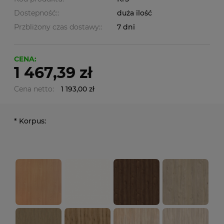
Dostepność::
duża ilość
Przbliżony czas dostawy::
7 dni
CENA:
1 467,39 zł
Cena netto:
1 193,00 zł
*
Korpus: