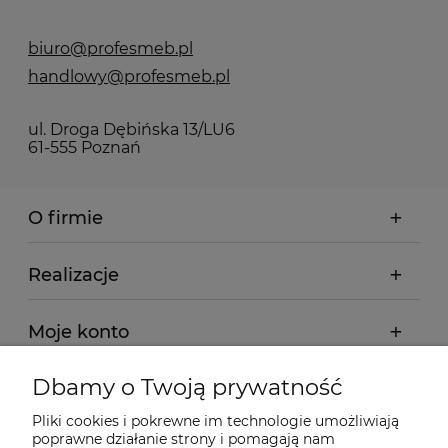
biuro@profesmeb.pl
handlowy@profesmeb.pl
ul. Droga Dębińska 13/LU6
61-555 Poznań
O firmie
Realizacje
Moje konto
Dbamy o Twoją prywatność
Regulamin
Pliki cookies i pokrewne im technologie umożliwiają
poprawne działanie strony i pomagają nam
Dostawa - realizacja