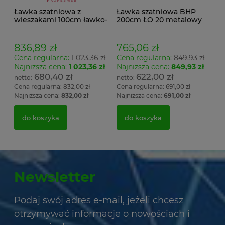
Ławka szatniowa z
Ławka szatniowa BHP
wieszakami 100cm ławko-
200cm ŁO 20 metalowy
wieszak jednostronny
stelaż. siedzisko z drewna
Łsz1
836,89 zł
765,06 zł
Cena regularna:
1 023,36 zł
Cena regularna:
849,93 zł
Najniższa cena:
1 023,36 zł
Najniższa cena:
849,93 zł
680,40 zł
622,00 zł
Cena regularna:
832,00 zł
Cena regularna:
691,00 zł
Najniższa cena:
832,00 zł
Najniższa cena:
691,00 zł
do koszyka
do koszyka
Newsletter
Podaj swój adres e-mail, jeżeli chcesz
otrzymywać informacje o nowościach i